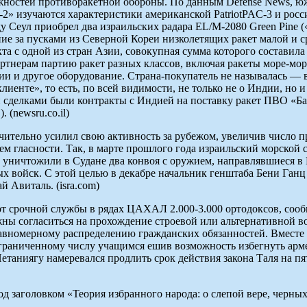
жностей противоракетной обороны. По данным Defense News, ю
2» изучаются характеристики американской PatriotPAC-3 и росс
ду Сеул приобрел два израильских радара EL/M-2080 Green Pine 
ие за пусками из Северной Кореи низколетящих ракет малой и ср
та с одной из стран Азии, совокупная сумма которого составила 
ртнерам партию ракет разных классов, включая ракеты море-мор
и и другое оборудование. Страна-покупатель не называлась — 
лиенте», то есть, по всей видимости, не только не о Индии, но
сделками были контракты с Индией на поставку ракет ПВО «Бара
 (newsru.co.il)
ительно усилил свою активность за рубежом, увеличив число п
ем гласности. Так, в марте прошлого года израильский морской 
уничтожили в Судане два конвоя с оружием, направлявшиеся в 
войск. С этой целью в декабре начальник генштаба Бени Ганц 
 Авиталь. (isra.com)
т срочной службы в рядах ЦАХАЛ 2.000-3.000 ортодоксов, сооб
жны согласиться на прохождение строевой или альтернативной во
вномерному распределению гражданских обязанностей. Вместе с
ограниченному числу учащимся ешив возможность избегнуть арм
етаниягу намеревался продлить срок действия закона Таля на пя
од заголовком «Теория избранного народа: о слепой вере, черн