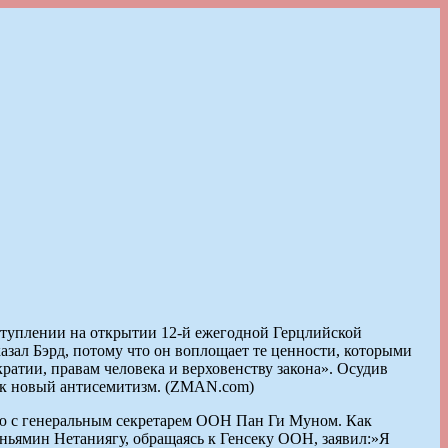
ступлении на открытии 12-й ежегодной Герцлийской
казал Бэрд, потому что он воплощает те ценности, которыми
кратии, правам человека и верховенству закона». Осудив
ак новый антисемитизм. (ZMAN.com)
ию с генеральным секретарем ООН Пан Ги Муном. Как
иньямин Нетаниягу, обращаясь к Генсеку ООН, заявил:»Я