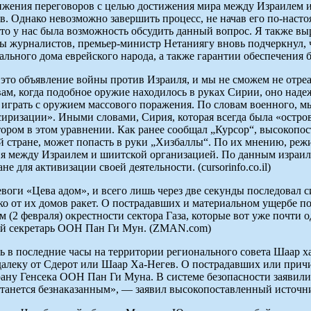
вижения переговоров с целью достижения мира между Израилем
в. Однако невозможно завершить процесс, не начав его по-насто
что у нас была возможность обсудить данный вопрос. Я также в
сы журналистов, премьер-министр Нетаниягу вновь подчеркнул,
льного дома еврейского народа, а также гарантии обеспечения
то объявление войны против Израиля, и мы не сможем не отреа
вам, когда подобное оружие находилось в руках Сирии, оно наде
й играть с оружием массового поражения. По словам военного, м
сиризации». Иными словами, Сирия, которая всегда была «остро
ктором в этом уравнении. Как ранее сообщал „Курсор“, высоко
 стране, может попасть в руки „Хизбаллы“. По их мнению, режи
ия между Израилем и шиитской организацией. По данным израил
 для активизации своей деятельности. (cursorinfo.co.il)
евоги «Цева адом», и всего лишь через две секунды последовал
 от их домов ракет. О пострадавших и материальном ущербе пок
ом (2 февраля) окрестности сектора Газа, которые вот уже почт
ный секретарь ООН Пан Ги Мун. (ZMAN.com)
ь в последние часы на территории регионального совета Шаар ха
одалеку от Сдерот или Шаар Ха-Негев. О пострадавших или при
рану Генсека ООН Пан Ги Муна. В системе безопасности заявили
анется безнаказанным», — заявил высокопоставленный источник и