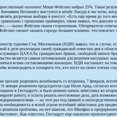
единственный оппонент Моше Фейглин набрал 25%. Такие резуль
 Биньямин Нетаниягу выступил в штабе Ликуда в час ночи, когда
ъявлять досрочные выборы в кнессет. «Есть еще время до того м
сравнению с прошлыми праймериз, также заявил, что доволен и
ле», — сказал Фейглин своим сторонникам. Обозреватели отмеч
ейглин сможет оказать гораздо большее влияние, что повлечет 
министр туризма Стас Мисежников (НДИ) заявил, что в случае, 
одной в деле реализации своей гражданской повестки дня в обла
ослужащих ЦАХАЛа, гражданских браков, свободной записи брак
ельство является самым оптимальным для решения насущных зада
лняться всеми составляющими коалиции. НДИ настаивает на том,
обы вознаградить и поощрить тех, кто несет на своих плечах со
м просьбу разрешить возобновить со вторника, 7 февраля, всео
 31 январе решением председателя суда Нили Арад, согласно ко
ещание в Гистадруте, и было решено начать забастовку во втор
екратят работу, и успеть решить неотложные дела, дать возможн
редпринимателями — на этот раз под прямой и непосредственной
яла необходимость в ясной угрозе всеобщей забастовки для продв
и решения проблемы, но нет шансов, что Минфин и предпринимате
забастовки». Как известно, Гистадрут еще накануне прошлогодне