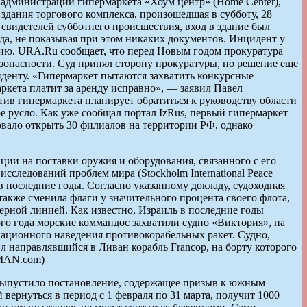
администрации гипермаркета «Хоум центр» (Home Center),
здания торгового комплекса, произошедшая в субботу, 28
свидетелей субботнего происшествия, вход в здание был
да, не показывая при этом никаких документов. Инцидент у
ицию. URA.Ru сообщает, что перед Новым годом прокуратура
зопасности. Суд принял сторону прокуратуры, но решение еще
иденту. «Гипермаркет пытаются захватить конкурсные
кета платит за аренду исправно», — заявил Павел
ив гипермаркета планирует обратиться к руководству области
е русло. Как уже сообщал портал IzRus, первый гипермаркет
овало открыть 30 филиалов на территории РФ, однако
ции на поставки оружия и оборудования, связанного с его
следований проблем мира (Stockholm International Peace
в последние годы. Согласно указанному докладу, судоходная
также сменила флаги у значительного процента своего флота,
нерной линией. Как известно, Израиль в последние годы
ого года морские коммандос захватили судно «Виктория», на
ационного наведения противокорабельных ракет. Судно,
 направлявшийся в Ливан корабль Francop, на борту которого
ZMAN.com)
 выпустило постановление, содержащее призыв к южным
вернуться в период с 1 февраля по 31 марта, получит 1000