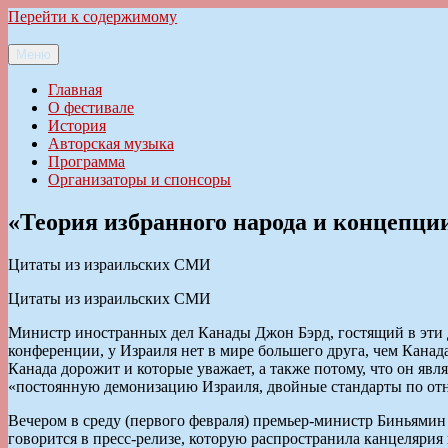
Перейти к содержимому
Меню
Ильменский фестиваль авторской песни
Главная
О фестивале
История
Авторская музыка
Программа
Организаторы и спонсоры
«Теория избранного народа и концепции
Цитаты из израильских СМИ
Цитаты из израильских СМИ
Министр иностранных дел Канады Джон Бэрд, гостящий в эти д
конференции, у Израиля нет в мире большего друга, чем Канад
Канада дорожит и которые уважает, а также потому, что он явля
«постоянную демонизацию Израиля, двойные стандарты по отн
Вечером в среду (первого февраля) премьер-министр Биньями
говорится в пресс-релизе, которую распространила канцелярия