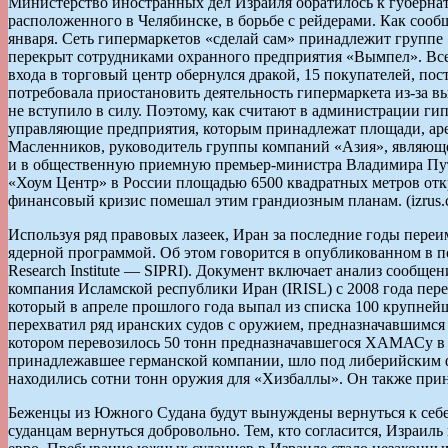
Министерство иностранных дел Израиля обратилось к губерна
расположенного в Челябинске, в борьбе с рейдерами. Как сооб
января. Сеть гипермаркетов «сделай сам» принадлежит группе
перекрыт сотрудниками охранного предприятия «Вымпел». Всем
входа в торговый центр обернулся дракой, 15 покупателей, п
потребовала приостановить деятельность гипермаркета из-за
не вступило в силу. Поэтому, как считают в администрации ги
управляющие предприятия, которым принадлежат площади, аре
Масленников, руководитель группы компаний «Азия», являющей
и в общественную приемную премьер-министра Владимира Путин
«Хоум Центр» в России площадью 6500 квадратных метров откр
финансовый кризис помешал этим грандиозным планам. (izrus.co
Используя ряд правовых лазеек, Иран за последние годы переи
ядерной программой. Об этом говорится в опубликованном в по
Research Institute — SIPRI). Документ включает анализ сообще
компания Исламской республики Иран (IRISL) с 2008 года пере
который в апреле прошлого года выпал из списка 100 крупнейш
перехватил ряд иранских судов с оружием, предназначавшимся 
котором перевозилось 50 тонн предназначавшегося ХАМАСу в 
принадлежавшее германской компании, шло под либерийским фл
находились сотни тонн оружия для «Хизбаллы». Он также при
Беженцы из Южного Судана будут вынуждены вернуться к себ
суданцам вернуться добровольно. Тем, кто согласится, Израил