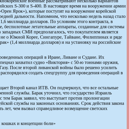
жнокорейские военные рассматривают несколько вариантов
ийских S-300 и S-400. В настоящее время на вооружении армии
(«Орен Ярок»), которые поступят на вооружение корейской
едней дальности. Напомним, что несколько недель назад стало
1,6 миллиарда долларов. По условиям этого контракта, в
е, беспилотные летательные аппараты, созданные для системы
в западных СМИ предполагалось, что покупателем является
 и не о Южной Корее, Сингапуре, Тайване, Филиппинах и ряде
к» (1,4 миллиарда долларов) и на установку на российские
роведенных операций в Иране, Ливане и Судане. Их
спецназ захватил судно «Виктория» с 50-ю тоннами оружия,
Газу. После второй ливанской войны было решено усилить
распорядился создать спецгруппу для проведения операций в
щает Второй канал ИТВ. Он подчеркнул, что все остальные
енной службы. Барак уточнил, что государство Израиль
 тем Барак заявил, что выступает против пролонгации
ейской службы на законных основаниях. Срок действия закона
ть лет, чем вызвал справедливое возмущение светских
ых кошках и концепции боли»