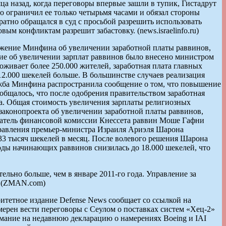
ца назад, когда переговоры впервые зашли в тупик, Гистадрут
но ограничил ее только четырьмя часами и обязал стороны
ратно обращался в суд с просьбой разрешить использовать
вым конфликтам разрешит забастовку. (news.israelinfo.ru)
ожение Минфина об увеличении заработной платы раввинов,
ние об увеличении зарплат раввинов было внесено министром
оживает более 250.000 жителей, заработная плата главных
 12.000 шекелей больше. В большинстве случаев реализация
жба Минфина распространила сообщение о том, что повышение
общалось, что после одобрения правительством заработная
на. Общая стоимость увеличения зарплаты религиозных
 законопроекта об увеличении заработной платы раввинов,
датель финансовой комиссии Кнессета раввин Моше Гафни
 правления премьер-министра Израиля Ариэля Шарона
33 тысяч шекелей в месяц. После волевого решения Шарона
оды начинающих раввинов снизилась до 18.000 шекелей, что
ельно больше, чем в январе 2011-го года. Управление за
. (ZMAN.com)
тетное издание Defense News сообщает со ссылкой на
ерен вести переговоры с Сеулом о поставках систем «Хец-2»
ание на недавнюю декларацию о намерениях Boeing и IAI