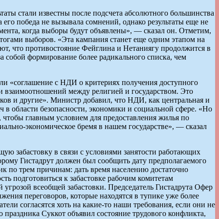
таты стали известны после подсчета абсолютного большинства
 его победа не вызывала сомнений, однако результаты еще не
омента, когда выборы будут объявлены», — сказал он. Отметим,
тогами выборов. «Эта кампания станет еще одним этапом на
ают, что противостояние Фейглина и Нетаниягу продолжится в
за собой формирование более радикального списка, чем
если «соглашение с НДИ о критериях получения доступного
сти взаимоотношений между религией и государством. Это
ов и другие». Министр добавил, что НДИ, как центральная и
ч в области безопасности, экономики и социальной сфере. «Но
 чтобы главным условием для предоставления жилья по
циально-экономическое бремя в нашем государстве», — сказал
бщую забастовку в связи с условиями занятости работающих
торому Гистадрут должен был сообщить дату предполагаемого
ник по трем причинам: дать время населению достаточно
ость подготовиться к забастовке рабочим комитетам
 угрозой всеобщей забастовки. Председатель Гистадрута Офер
ижения переговоров, которые находятся в тупике уже более
ли согласятся хоть на какие-то наши требования, если они не
го праздника Суккот объявил состояние трудового конфликта,