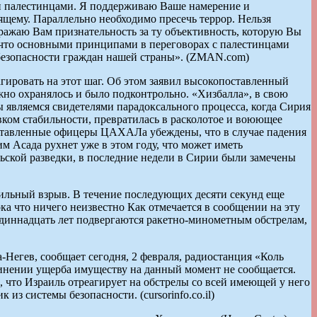
 и палестинцами. Я поддерживаю Ваше намерение и
ящему. Параллельно необходимо пресечь террор. Нельзя
ыражаю Вам признательность за ту объективность, которую Вы
 что основными принципами в переговорах с палестинцами
 безопасности граждан нашей страны». (ZMAN.com)
гировать на этот шаг. Об этом заявил высокопоставленный
жно охранялось и было подконтрольно. «Хизбалла», в свою
ы являемся свидетелями парадоксального процесса, когда Сирия
вком стабильности, превратилась в расколотое и воюющее
поставленные офицеры ЦАХАЛа убеждены, что в случае падения
м Асада рухнет уже в этом году, что может иметь
ьской разведки, в последние недели в Сирии были замечены
 сильный взрыв. В течение последующих десяти секунд еще
а что ничего неизвестно Как отмечается в сообщении на эту
и одиннадцать лет подвергаются ракетно-минометным обстрелам,
-Негев, сообщает сегодня, 2 февраля, радиостанция «Коль
чинении ущерба имуществу на данный момент не сообщается.
, что Израиль отреагирует на обстрелы со всей имеющей у него
з системы безопасности. (cursorinfo.co.il)