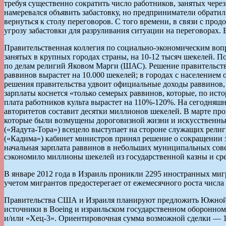
требуя существенно сократить число работников, занятых чере
намеревался объявить забастовку, но предприниматели обратили
вернуться к столу переговоров. С того времени, в связи с про
угрозу забастовки для разруливания ситуации на переговорах. В 
Правительственная коллегия по социально-экономическим воп
занятых в крупных городах страны, на 10-12 тысяч шекелей. 
по делам религий Яковом Марги (ШАС). Решение правительства 
раввинов вырастет на 10.000 шекелей; в городах с населением 
решения правительства удвоит официальные доходы раввинов
зарплаты коснется «только семерых раввинов, которые, по ист
плата работников культа вырастет на 110%-120%. На сегодняшн
авторитетов составит десятки миллионов шекелей. В марте пр
которые были возмущены дороговизной жизни и искусственным
(«Яадута-Тора») всецело выступает на стороне служащих рели
(«Кадима») кабинет министров принял решение о сокращении з
начальная зарплата раввинов в небольших муниципальных сове
сэкономило миллионы шекелей из государственной казны и средс
В январе 2012 года в Израиль проникли 2295 иностранных мигр
учетом мигрантов предостерегает от ежемесячного роста чис
Правительства США и Израиля планируют предложить Южной К
источники в Boeing и израильском государственном оборонном
и/или «Хец-3». Ориентировочная сумма возможной сделки — 