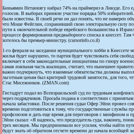
Биньямин Нетаниягу набрал 74% на праймериз в Ликуде. Его 
голосов. В выборах приняли участие порядка 50% избирателей.
были известны. В своей речи он дал понять, что не намерен об
что Моше Фейглин, сохранивший свою электоральную силу по 
пути к окончательной победе еврейского большинства в Израи
процессе формирования предвыборного списка в кнессет. Там Ф
хотелось бы премьер-министру. (cursorinfo.co.il)
1-го февраля на заседании муниципального лобби в Кнессете 
жилья будет нарушено, то партия будет чувствовать себя своб
включает в себя законодательные инициативы по гиюру военн
самая лояльная часть коалиции, считает, что нынешнее правит
важно подчеркнуть, что взаимные обязательства должны выпо
льготным ценам был критерий трудовой занятости, для того, чт
Стас Мисежников. (ZMAN.com)
Гистадрут подал во Всеизраильский суд по трудовым конфликта
через подрядчиков. Просьба подана в соответствии с принятым
начала забастовки. После решения судьи Офер Эйни провел сов
времени подготовиться к тому, что государственные службы пр
профсоюзов и дать еще время для переговоров с минфином и п
Эйни сказал: «Я надеюсь, что председатель суда, наконец, пон
трех месяцев. Мы предпринимали все усилия, чтобы найти пут
будут знать об обратном отсчете времени до начала всеобщей 