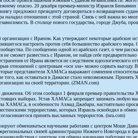
м после провозглашения Южным Суданом независимости. Жители
режнему опасно. 20 декабря премьер-министр Израиля Биньямин
аниягу предложил президенту договориться о возвращении судан
а наладил отношения с этой страной. Связь с ней важна во мно
зависимость. В столице нового государства, городе Джуба, про
 организации с Ираном. Как утверждают некоторые арабские и
дрившегося настроить против себя большинство арабского мира.
сообщества. По сообщению одной из арабских газет, о чем рассказ
ия не сможет развестись с Ираном, не найдя себе предваритель
тстранения от Ирана является не следствием идеологического о
азрыв отношений с центровым «оси зла» можно сорвать выгоду. В
торые представители ХАМАСа выражают сомнения относительно 
ого, как оставаться в Дамаске стало невозможным. Принять Х
организации на своей территории. (ZMAN.com)
 движения. Об этом сообщил 1 февраля премьер правительства
дстоящих выборах. Устав ХАМАСа запрещает занимать любую вы
рыла ХАМАСа, в особенности Ахмад Джабари, настоятельно прося
 палестинскими террористами, которых Израиль освободил в обме
гласившегося принять высланных террористов. (isra.com)
анируют обмениваться научными работами с центром Моше Даян
ежрегиональных связей администрации Нижнего Новгорода и ф
 взаимодействия с центром для обмена научными работами по ак