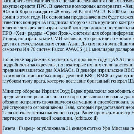
расширить сотрудничество с целью исследования новых возмо
закупки средств ПРО. В качестве возможных альтернатив «Хец-
Южной Кореи находятся 48 модулей Patriot PAC-3. В 2009-м го
армии в этом году. Их основным предназначением будет слежен
известно: концерн IAI подписал вторую часть крупного контрак
течение четырех лет израильский концерн должен поставить па
ПРО «Хец» радары «Орен Ярок», системы для сбора информаци
Индия, но израильские СМИ заявляли, что речь идет о «новом к
других немусульманских стран Азии. До сих пор крупнейшими 
самолеты Ил-76 систем Falcon AWACS (1,1 миллиарда долларов).
По оценке зарубежных экспертов, в прошлом году ЦАХАЛ знач
подробности засекречены, но некоторые их них стали достояни
предназначавшегося для ХАМАСа. В декабре израильские ВВС 
взаимодействие особых подразделений ВВС, ВМФ и сухопутных 
глубоком тылу врага, которую возглавит бригадный генерал Шай
Министр обороны Израиля Эхуд Барак предложил освободить о
представители религиозного сектора призывного возраста дол
обязано исправить сложившуюся ситуацию и способствовать ра
действующего сегодня закона Таля, который предоставляет не
Таля истекает летом нынешнего года. Ранее премьер-министр Н
партнеров по правящей коалиции. (orbita.co.il)
Газета «Гаарец» опубликовала 31 января статью Ури Мисгава п