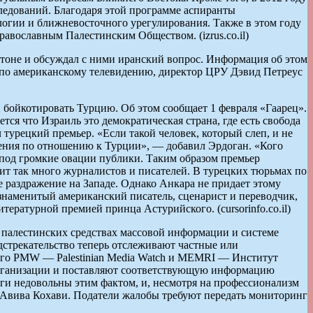
едований. Благодаря этой программе аспиранты
логии и ближневосточного урегулирования. Также в этом году
вославным Палестинским Обществом. (izrus.co.il)
оне и обсуждал с ними иранский вопрос. Информация об этом
лся по американскому телевидению, директор ЦРУ Дэвид Петреус
бойкотировать Турцию. Об этом сообщает 1 февраля «Гаарец».
тся что Израиль это демократическая страна, где есть свобода
 турецкий премьер. «Если такой человек, который слеп, и не
ажения по отношению к Турции», — добавил Эрдоган. «Кого
е под громкие овации публики. Таким образом премьер
идит так много журналистов и писателей. В турецких тюрьмах по
е раздражение на Западе. Однако Анкара не придает этому
 знаменитый американский писатель, сценарист и переводчик,
ературной премией принца Астурийского. (cursorinfo.co.il)
 палестинских средствах массовой информации и системе
стрекательство теперь отслеживают частные или
его PMW — Palestinian Media Watch и MEMRI — Институт
организации и поставляют соответствующую информацию
уги недовольны этим фактом, и, несмотря на профессионализм
Авива Кохави. Податели жалобы требуют передать мониторинг