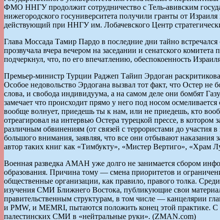
ФМО ННГУ продолжит сотрудничество с Тель-авивским госуда
нижегородского госуниверситета получили гранты от Израиля 
действующий при ННГУ им. Лобачевского Центр стратегически
Глава Моссада Тамир Пардо в последние дни тайно встречал
прозвучала вчера вечером на заседании и сенатского комитета
подчеркнул, что, по его впечатлению, обеспокоенность Израи
Премьер-министр Турции Раджеп Тайип Эрдоган раскритиковал 
Особое недовольство Эрдогана вызвал тот факт, что Остер не бо
слова, и свобода индивидуума, а на самом деле они бомбят Га
замечает что происходит прямо у него под носом осмеливаетс
вообще волнует, приедешь ты к нам, или не приедешь, кто воо
отреагировал на интервью Остера турецкой прессе, в котором з
различным обвинениям (от связей с террористами до участия в 
большого внимания, заявляя, что все они отбывают наказания 
автор таких книг как «Тимбукту», «Мистер Вертиго», «Храм Лун
Военная разведка АМАН уже долго не занимается сбором инфо
образования. Причина тому — смена приоритетов и ограничен
общественные организации, как правило, правого толка. Сре
изучения СМИ Ближнего Востока, публикующие свои материал
правительственным структурам, в том числе — канцелярии глав
и PMW, и MEMRI, пытаются положить конец этой практике. С
палестинских СМИ в «нейтральные руки». (ZMAN.com)