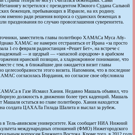
 страны теперь не могут считаться беженцами. Сами
 Нетаниягу встретился с президентом Южного Судана Сальвой
ских беженцев, пребывающих в Израиле, на их родину.
гом именно ради решения вопроса о суданских беженцах в
шли празднования по случаю провозглашения суверенитета.
сточники, заместитель главы политбюро ХАМАСа Муса Абу-
 Однако ХАМАС не намерен отстраняться от Ирана «за просто
ала 1-го февраля радиостанция «Решет Бет», на встрече с
но надежный — и щедрый — «запасной аэродром» в арабском
тторжения иранской позиции, а хладнокровное понимание, что
месте с тем, в ближайшие дни ожидается визит главы
целесообразности этого визита. Напомним, что в последние
АМАС согласилась Иордания, но согласие свое обусловила
 ХАМАСа в Газе Исмаил Хания. Недавно Машаль объявил, что
борную должность в движении более трех каденций. Машаль
т Машаля остаться во главе политбюро. Хания находится
н на солдата ЦАХАЛа Гилада Шалита и выслал за рубеж.
а в Тель-авивском университете. Как сообщает НИА Нижний
акультета международных отношений (ФМО) Нижегородского
туальным вопросам Ближнего Востока. Кроме того, в 2012 году