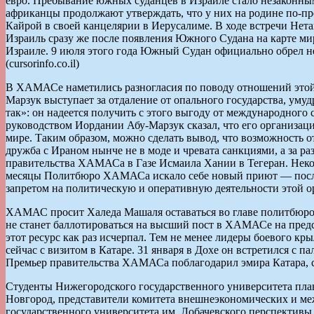
евро. Пребывание южных суданцев в Израиле стало незаконны
африканцы продолжают утверждать, что у них на родине по-п
Кайрой в своей канцелярии в Иерусалиме. В ходе встречи Нет
Израиль сразу же после появления Южного Судана на карте мир
Израиле. 9 июля этого года Южный Судан официально обрел не
(cursorinfo.co.il)
В ХАМАСе наметились разногласия по поводу отношений этой
Марзук выступает за отдаление от опального государства, уму
так»: он надеется получить с этого выгоду от международного 
руководством Иордании Абу-Марзук сказал, что его организац
мире. Таким образом, можно сделать вывод, что возможность о
дружба с Ираном нынче не в моде и чревата санкциями, а за р
правительства ХАМАСа в Газе Исмаила Хании в Тегеран. Неко
месяцы Политбюро ХАМАСа искало себе новый приют — после т
запретом на политическую и оперативную деятельности этой 
ХАМАС просит Халеда Машаля оставаться во главе политбюро
не станет баллотироваться на высший пост в ХАМАСе на пре
этот ресурс как раз исчерпал. Тем не менее лидеры боевого к
сейчас с визитом в Катаре. 31 января в Дохе он встретился с
Премьер правительства ХАМАСа поблагодарил эмира Катара, со
Студенты Нижегородского государственного университета пл
Новгород, представители комитета внешнеэкономических и м
государственного университета им. Лобачевского перспективы