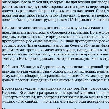
благодарю Вас за те усилия, которые Вы приложили для прод
решительность вернуть обе стороны за стол прямых переговоро
допустить ракетные обстрелы гражданского населения. Я рад, 
проявили при работе над отчетом Палмера». Отвечая на вопро
должны быть признание руководством ПА Израиля как национа
Передача химического оружия из Сирии в руки «Хизбаллы» — э
представитель израильского оборонного ведомства. По его сло
очередь, значительно менее предсказуема и нельзя позволять е
проходит процесс «ливанизации», а Ливан проходит процесс «
государство, а Ливан оказался напротив более стабильным фа
режима Асада арсенал химического оружия, находящийся в этой
драматические последствия для стратегического противостоян
эмиссары Всемирного джихада, которые используют хаос в стране
В 20 часов 56 минут в Сдероте прозвучал сигнал воздушной тр
дважды жители «касамграда» содрогались от падающих недалеко
тему, которое обнародовал радиоканал «Решет бет», завтра утр
должен посетить находящийся с визитом в Израиле Генераль
Восемь ракет «касам», запущенных из сектора Газы, разорвалис
Исраэль». Все ракеты разорвались в открытой местности, неп
Эксперты полагают, что обстрелы произошли из-за визита в ст
мощью. «Это ошибка — полагать, что такого рода поведение ост