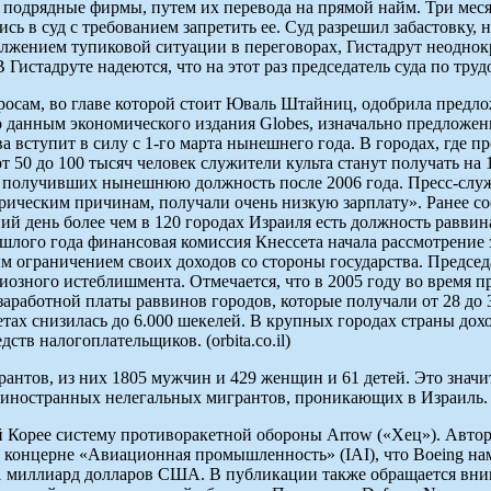
з подрядные фирмы, путем их перевода на прямой найм. Три меся
сь в суд с требованием запретить ее. Суд разрешил забастовку, 
должением тупиковой ситуации в переговорах, Гистадрут неоднок
Гистадруте надеются, что на этот раз председатель суда по трудо
росам, во главе которой стоит Юваль Штайниц, одобрила предл
По данным экономического издания Globes, изначально предложе
вступит в силу с 1-го марта нынешнего года. В городах, где пр
от 50 до 100 тысяч человек служители культа станут получать на
, получивших нынешнюю должность после 2006 года. Пресс-слу
орическим причинам, получали очень низкую зарплату». Ранее со
ий день более чем в 120 городах Израиля есть должность равви
ошлого года финансовая комиссия Кнессета начала рассмотрение
 ограничением своих доходов со стороны государства. Предсе
гиозного истеблишмента. Отмечается, что в 2005 году во время
аработной платы раввинов городов, которые получали от 28 до 
тах снизилась до 6.000 шекелей. В крупных городах страны дох
тв налогоплательщиков. (orbita.co.il)
антов, из них 1805 мужчин и 429 женщин и 61 детей. Это значит
ла иностранных нелегальных мигрантов, проникающих в Израиль
орее систему противоракетной обороны Arrow («Хец»). Автори
 концерне «Авиационная промышленность» (IAI), что Boeing нам
1 миллиард долларов США. В публикации также обращается вним