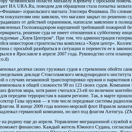
тору Челябинской области Михаилу Юревичу с просьбой помочь 
щает ИА URA.Ru, поводом для обращения стала попытка захвата 
 «Фишман» израильского магната Элиэзера Фишмана. По словам 
 покупателям они заявляли, что магазин закрыт по решению су
острадавших от действий охранников, написали заявление в пол
 выявленных Гоcпожнадзором нарушений требований пожарной бе
пермаркета, решение суда не имеет отношения к субботнему инц
ндуемые „Хоум Центром“. При том, что администрация гипермар
ся инвестором строительства комплекса «Хоум центр». Коллект
а с просьбой разобраться в ситуации и перевести ее в законно
ылся в Ярославле в апреле 2007 года. Руководство сети планир
.il)
меновал десятки своих грузовых судов в стремлении обойти санк
недельник докладе Стокгольмского международного института ис
ний о случаях незаконной транспортировки оружия и наркотиков 
именовала в общей сложности 90 из 123 своих судов. Компания 
их флотов мира, хотя ранее считался 23-ей по величине контей
для передачи террористам в нашем регионе. Так, в марте прошл
сектор Газы оружия — в том числе передовые системы радиолок
агом. В конце 2009 года военно-морской флот Израиля захватил
надлежал германской компании, но шел под флагом Антигуа. (
е на родину еще до апреля. Управление миграционной службой
ь поможет финансово. Каждый житель Южного Судана, согласный 