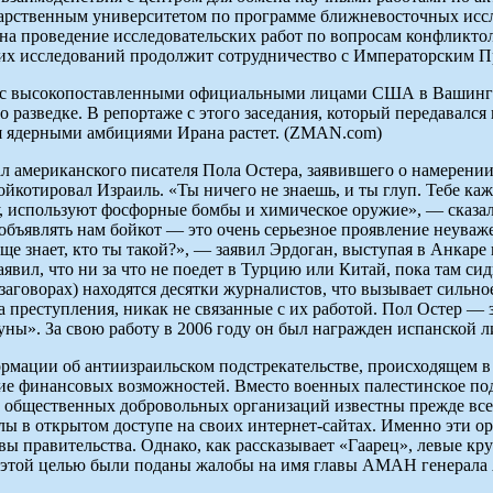
рственным университетом по программе ближневосточных иссл
на проведение исследовательских работ по вопросам конфликто
х исследований продолжит сотрудничество с Императорским Пра
ся с высокопоставленными официальными лицами США в Вашингт
 по разведке. В репортаже с этого заседания, который передава
ля ядерными амбициями Ирана растет. (ZMAN.com)
американского писателя Пола Остера, заявившего о намерении 
йкотировал Израиль. «Ты ничего не знаешь, и ты глуп. Тебе каже
зу, используют фосфорные бомбы и химическое оружие», — сказал
я объявлять нам бойкот — это очень серьезное проявление неув
бще знает, кто ты такой?», — заявил Эрдоган, выступая в Анкар
аявил, что ни за что не поедет в Турцию или Китай, пока там с
заговорах) находятся десятки журналистов, что вызывает сильно
за преступления, никак не связанные с их работой. Пол Остер —
ы». За свою работу в 2006 году он был награжден испанской лит
рмации об антиизраильском подстрекательстве, происходящем в
ие финансовых возможностей. Вместо военных палестинское под
ди общественных добровольных организаций известны прежде вс
ы в открытом доступе на своих интернет-сайтах. Именно эти 
ы правительства. Однако, как рассказывает «Гаарец», левые кр
 этой целью были поданы жалобы на имя главы АМАН генерала 