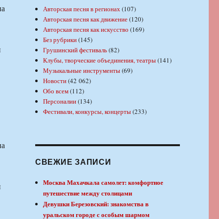
на
Авторская песня в регионах
(107)
Авторская песня как движение
(120)
Авторская песня как искусство
(169)
Без рубрики
(145)
н
Грушинский фестиваль
(82)
Клубы, творческие объединения, театры
(141)
Музыкальные инструменты
(69)
Новости
(42 062)
Обо всем
(112)
Персоналии
(134)
Фестивали, конкурсы, концерты
(233)
на
СВЕЖИЕ ЗАПИСИ
Москва Махачкала самолет: комфортное
н
путешествие между столицами
Девушки Березовский: знакомства в
уральском городе с особым шармом