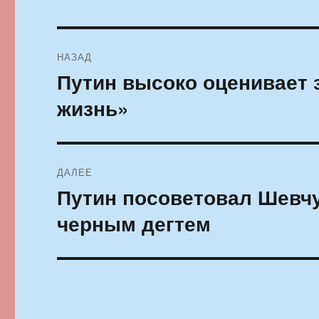
Навигация
НАЗАД
по
Путин высоко оценивает 
Предыдущая
запись:
записям
жизнь»
ДАЛЕЕ
Путин посоветовал Шевчу
Следующая
запись:
черным дегтем