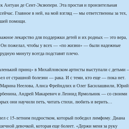
к Антуан де Сент-Экзюпери. Эта простая и пронзительная
ейчас. Главное в ней, на мой взгляд — мы ответственны за тех,
ашей помощи.
 важное лекарство для поддержки детей и их родных — это вера,
. Он пожелал, чтобы у всех — «по жизни» — были надежные
трудную минуту всегда подставят плечо.
аленький принц» в Михайловском артисты выступали с детьми
ел от страшной болезни — рака. И с теми, кто еще — пока нет.
 Марина Неелова, Алиса Фрейндлих и Олег Басилашвили, Юрий
рбенина, Андрей Макаревич и Леонид Ярмольник — со своими
рых они научили петь, читать стихи, любить и верить…
пел с 15-летним подростком, который победил лимфому. Диана
ечной девочкой, которая еще болеет. «Держи меня за руку