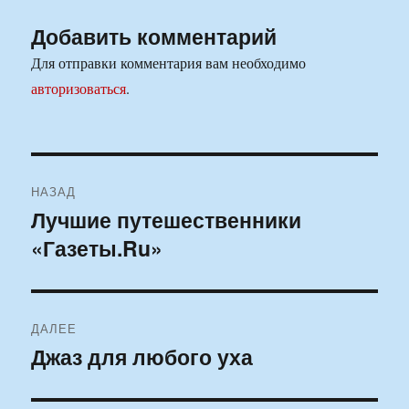
Добавить комментарий
Для отправки комментария вам необходимо
авторизоваться
.
Навигация
НАЗАД
по
Лучшие путешественники
Предыдущая
«Газеты.Ru»
запись:
записям
ДАЛЕЕ
Джаз для любого уха
Следующая
запись: