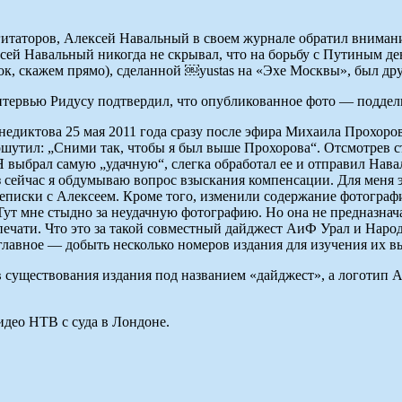
итаторов, Алексей Навальный в своем журнале обратил внимание
сей Навальный никогда не скрывал, что на борьбу с Путиным де
ок, скажем прямо), сделанной ￼yustas на «Эхе Москвы», был д
нтервью Ридусу подтвердил, что опубликованное фото — поддел
недиктова 25 мая 2011 года сразу после эфира Михаила Прохоро
шутил: „Сними так, чтобы я был выше Прохорова“. Отсмотрев съ
Я выбрал самую „удачную“, слегка обработал ее и отправил Нава
раз сейчас я обдумываю вопрос взыскания компенсации. Для меня э
еписки с Алексеем. Кроме того, изменили содержание фотографии,
 Тут мне стыдно за неудачную фотографию. Но она не предназнача
ечати. Что это за такой совместный дайджест АиФ Урал и Народн
 главное — добыть несколько номеров издания для изучения их в
 существования издания под названием «дайджест», а логотип А
видео НТВ с суда в Лондоне.