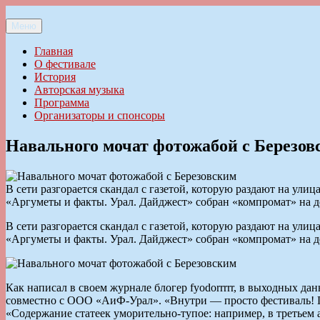
Перейти
к
Меню
Ильменский фестиваль авторской песни
содержимому
Главная
О фестивале
История
Авторская музыка
Программа
Организаторы и спонсоры
Навального мочат фотожабой с Березов
В сети разгорается скандал с газетой, которую раздают на ул
«Аргуметы и факты. Урал. Дайджест» собран «компромат» на д
В сети разгорается скандал с газетой, которую раздают на ул
«Аргуметы и факты. Урал. Дайджест» собран «компромат» на д
Как написал в своем журнале блогер fyodorrrrr, в выходных 
совместно с ООО «АиФ-Урал». «Внутри — просто фестиваль! 
«Содержание статеек уморительно-тупое: например, в третьем 