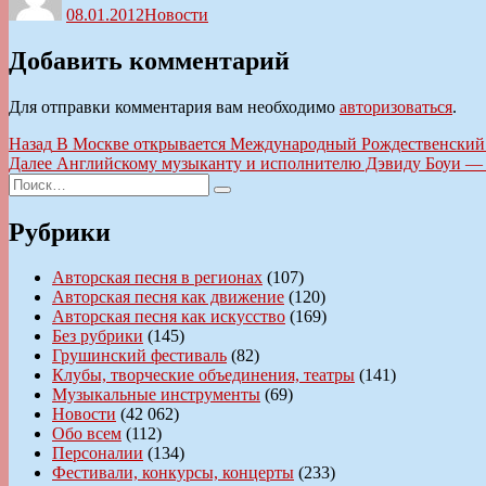
08.01.2012
Новости
Добавить комментарий
Для отправки комментария вам необходимо
авторизоваться
.
Навигация
Предыдущая
Назад
В Москве открывается Международный Рождественский 
запись:
Следующая
Далее
Английскому музыканту и исполнителю Дэвиду Боуи — 
по
Искать:
запись:
Поиск
записям
Рубрики
Авторская песня в регионах
(107)
Авторская песня как движение
(120)
Авторская песня как искусство
(169)
Без рубрики
(145)
Грушинский фестиваль
(82)
Клубы, творческие объединения, театры
(141)
Музыкальные инструменты
(69)
Новости
(42 062)
Обо всем
(112)
Персоналии
(134)
Фестивали, конкурсы, концерты
(233)