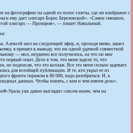
 на фотографию на одной из полос газеты, где он изображен с
ньги ему дает олигарх Борис Березовский». «Самое смешное,
ругой олигарх — Прохоров», — пишет Навальный.
ка:
ва. Алексей шел на следующий эфир, и, проходя мимо, зашел
емку, я пришел к выводу, что ни одной удачной совместной
льному — мол, неудачно все получилось, на что он мне
то первый опыт. Дело в том, что меня задело то, что
 не подписав, что это коллаж. Все это меня сильно задевает.
лась для всеобщей публикации. И те, кто украл ее из
ого фронта тиражом в 80 000, надо разобраться. И, к
ыходных данных. Чтобы понять, с кем и чем имеем дело».
иФ-Урала уже давно выглядит совсем иначе, чем на