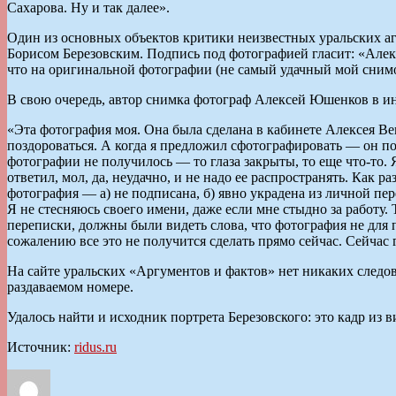
Сахарова. Ну и так далее».
Один из основных объектов критики неизвестных уральских аг
Борисом Березовским. Подпись под фотографией гласит: «Алек
что на оригинальной фотографии (не самый удачный мой сним
В свою очередь, автор снимка фотограф Алексей Юшенков в и
«Эта фотография моя. Она была сделана в кабинете Алексея Ве
поздороваться. А когда я предложил сфотографировать — он по
фотографии не получилось — то глаза закрыты, то еще что-то. 
ответил, мол, да, неудачно, и не надо ее распространять. Как 
фотография — а) не подписана, б) явно украдена из личной пер
Я не стесняюсь своего имени, даже если мне стыдно за работу.
переписки, должны были видеть слова, что фотография не для п
сожалению все это не получится сделать прямо сейчас. Сейчас
На сайте уральских «Аргументов и фактов» нет никаких следов
раздаваемом номере.
Удалось найти и исходник портрета Березовского: это кадр из 
Источник:
ridus.ru
Автор
Опубликовано
Рубрики