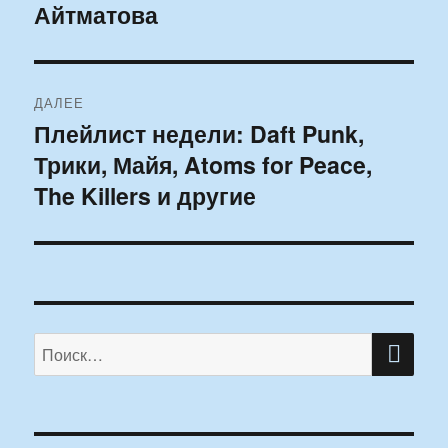
Айтматова
ДАЛЕЕ
Плейлист недели: Daft Punk,
Следующая
Трики, Майя, Atoms for Peace,
запись:
The Killers и другие
ПО
Искать: