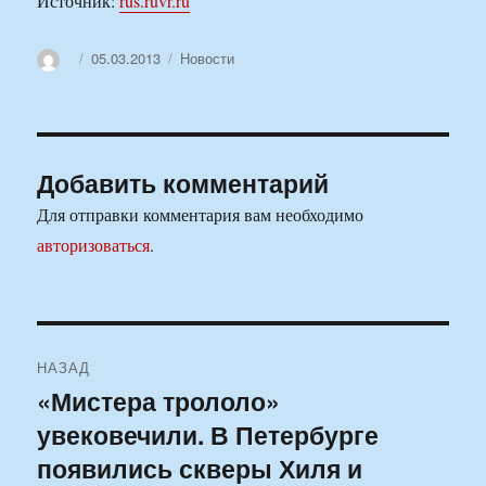
Источник:
rus.ruvr.ru
Автор
Опубликовано
Рубрики
05.03.2013
Новости
Добавить комментарий
Для отправки комментария вам необходимо
авторизоваться
.
Навигация
НАЗАД
по
«Мистера трололо»
Предыдущая
увековечили. В Петербурге
запись:
записям
появились скверы Хиля и