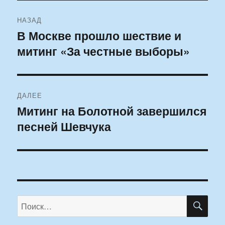
Навигация
НАЗАД
по
В Москве прошло шествие и
Предыдущая
митинг «За честные выборы»
запись:
записям
ДАЛЕЕ
Митинг на Болотной завершился
Следующая
песней Шевчука
запись:
ПО
Искать: