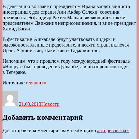
В делегацию во главе с президентом Ирана входят министр
иностранных дел страны Али Акбар Салехи, советник
президента Эсфандияр Рахим Машаи, являющийся также
председателем Движения неприсоединения, и вице-президент
Хамид Багаи.
В фестивале в Ашхабаде будут участвовать лидеры и
высокопоставленные представители десяти стран, включая
Иран, Афганистан, Пакистан и Таджикистан.
Напомним, что в прошлом году международный фестиваль
«Новруз» был проведен в Душанбе, а в позапрошлом году —
в Тегеране.
Источник:
regnum.ru
Автор
Опубликовано
Рубрики
21.03.2013
Новости
Добавить комментарий
Для отправки комментария вам необходимо
авторизоваться
.