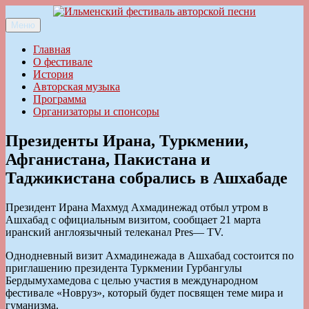
Перейти
к
Меню
Ильменский фестиваль авторской песни
содержимому
Главная
О фестивале
История
Авторская музыка
Программа
Организаторы и спонсоры
Президенты Ирана, Туркмении,
Афганистана, Пакистана и
Таджикистана собрались в Ашхабаде
Президент Ирана Махмуд Ахмадинежад отбыл утром в
Ашхабад с официальным визитом, сообщает 21 марта
иранский англоязычный телеканал Pres— TV.
Однодневный визит Ахмадинежада в Ашхабад состоится по
приглашению президента Туркмении Гурбангулы
Бердымухамедова с целью участия в международном
фестивале «Новруз», который будет посвящен теме мира и
гуманизма.