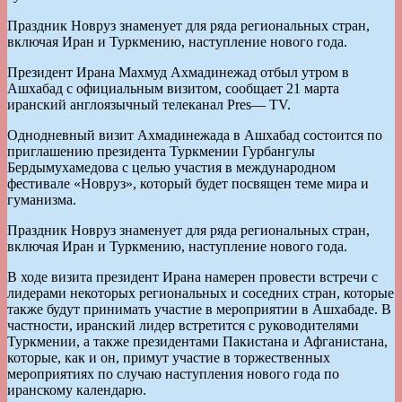
Праздник Новруз знаменует для ряда региональных стран,
включая Иран и Туркмению, наступление нового года.
Президент Ирана Махмуд Ахмадинежад отбыл утром в
Ашхабад с официальным визитом, сообщает 21 марта
иранский англоязычный телеканал Pres— TV.
Однодневный визит Ахмадинежада в Ашхабад состоится по
приглашению президента Туркмении Гурбангулы
Бердымухамедова с целью участия в международном
фестивале «Новруз», который будет посвящен теме мира и
гуманизма.
Праздник Новруз знаменует для ряда региональных стран,
включая Иран и Туркмению, наступление нового года.
В ходе визита президент Ирана намерен провести встречи с
лидерами некоторых региональных и соседних стран, которые
также будут принимать участие в мероприятии в Ашхабаде. В
частности, иранский лидер встретится с руководителями
Туркмении, а также президентами Пакистана и Афганистана,
которые, как и он, примут участие в торжественных
мероприятиях по случаю наступления нового года по
иранскому календарю.