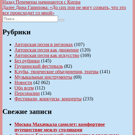
Навигация
Предыдущая
Назад
Перемены начинаются с Кипра
запись:
Следующая
Далее
Дина Гарипова: «До сих пор не могу сознать, что это
по
запись:
все происходит со мной»
записям
Искать:
Поиск
Рубрики
Авторская песня в регионах
(107)
Авторская песня как движение
(120)
Авторская песня как искусство
(169)
Без рубрики
(145)
Грушинский фестиваль
(82)
Клубы, творческие объединения, театры
(141)
Музыкальные инструменты
(69)
Новости
(42 062)
Обо всем
(112)
Персоналии
(134)
Фестивали, конкурсы, концерты
(233)
Свежие записи
Москва Махачкала самолет: комфортное
путешествие между столицами