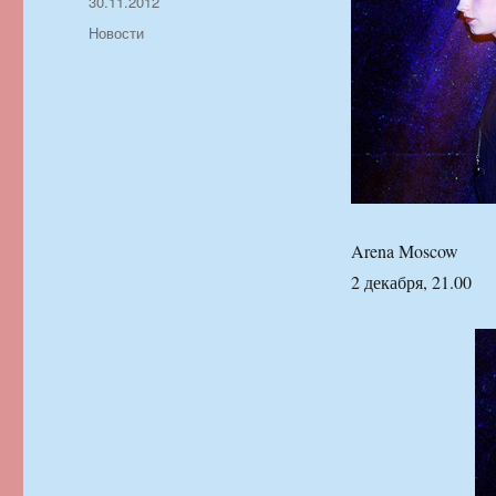
Автор
Опубликовано
30.11.2012
Рубрики
Новости
Arena Moscow
2 декабря, 21.00