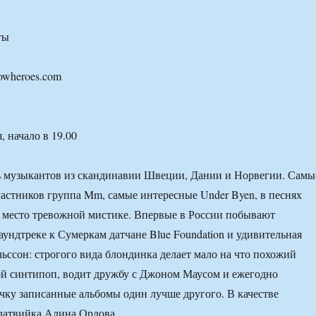
ты
owheroes.com
, начало в 19.00
ь музыкантов из скандинавии Швеции, Дании и Норвегии. Самы
астников группа Mm, самые интересные Under Byen, в песнях
 место тревожной мистике. Впервые в России побывают
аундтреке к Сумеркам датчане Blue Foundation и удивительная
ссон: строгого вида блондинка делает мало на что похожий
ой синтипоп, водит дружбу с Джоном Маусом и ежегодно
чку записанные альбомы один лучше другого. В качестве
латвийка Алина Орлова.