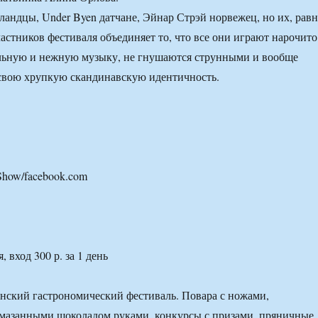
ландцы, Under Byen датчане, Эйнар Стрэй норвежец, но их, рав
частников фестиваля объединяет то, что все они играют нарочито
ельную и нежную музыку, не гнушаются струнными и вообще
 свою хрупкую скандинавскую идентичность.
how/facebook.com
, вход 300 р. за 1 день
енский гастрономический фестиваль. Повара с ножами,
ымазанными шоколадом руками, конкурсы с призами, пряничные