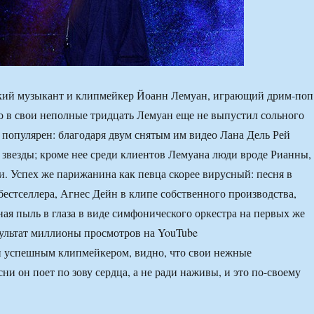
ский музыкант и клипмейкер Йоанн Лемуан, играющий дрим-поп
то в свои неполные тридцать Лемуан еще не выпустил сольного
а популярен: благодаря двум снятым им видео Лана Дель Рей
 звезды; кроме нее среди клиентов Лемуана люди вроде Рианны,
. Успех же парижанина как певца скорее вирусный: песня в
 бестселлера, Агнес Дейн в клипе собственного производства,
ая пыль в глаза в виде симфонического оркестра на первых же
зультат миллионы просмотров на YouTube
и успешным клипмейкером, видно, что свои нежные
и он поет по зову сердца, а не ради наживы, и это по-своему