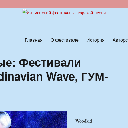
ской песни
Главная
О фестивале
История
Авторс
ые: Фестивали
dinavian Wave, ГУМ-
Woodkid