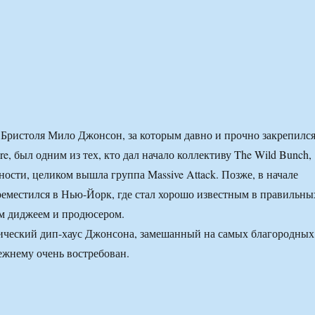
 Бристоля Мило Джонсон, за которым давно и прочно закрепилс
e, был одним из тех, кто дал начало коллективу The Wild Bunch,
тности, целиком вышла группа Massive Attack. Позже, в начале
реместился в Нью-Йорк, где стал хорошо известным в правильны
м диджеем и продюсером.
ический дип-хаус Джонсона, замешанный на самых благородных
ежнему очень востребован.