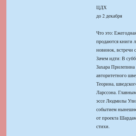
ЦДХ
до 2 декабря
Что это: Ежегодна
продаются книги л
новинок, встречи 
Зачем идти: В суб
Захара Прилепина 
авторитетного шве
Теорина, шведског
Ларссона. Главным
эссе Людмилы Ули
событием нынешнег
от проекта Шардам,
стихи.