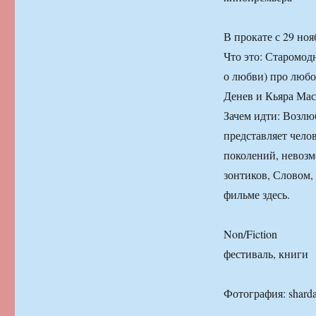
В прокате с 29 ноя
Что это: Старомод
о любви) про любо
Денев и Кьяра Мас
Зачем идти: Возлю
представляет чело
поколений, невозм
зонтиков, Словом,
фильме здесь.
Non/Fiction
фестиваль, книги
Фотография: shard