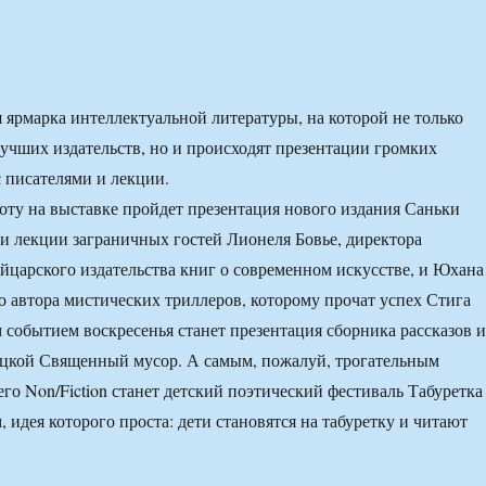
я ярмарка интеллектуальной литературы, на которой не только
учших издательств, но и происходят презентации громких
с писателями и лекции.
боту на выставке пройдет презентация нового издания Саньки
и лекции заграничных гостей Лионеля Бовье, директора
йцарского издательства книг о современном искусстве, и Юхана
о автора мистических триллеров, которому прочат успех Стига
 событием воскресенья станет презентация сборника рассказов и
цкой Священный мусор. А самым, пожалуй, трогательным
о Non/Fiction станет детский поэтический фестиваль Табуретка
 идея которого проста: дети становятся на табуретку и читают