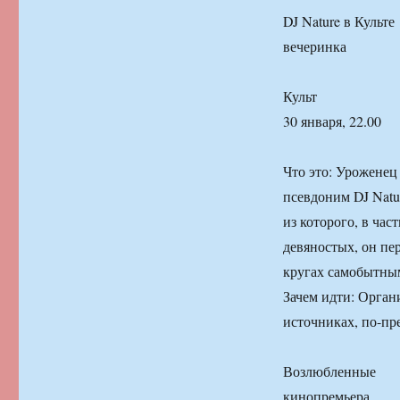
DJ Nature в Культе
вечеринка
Культ
30 января, 22.00
Что это: Уроженец
псевдоним DJ Natur
из которого, в час
девяностых, он пе
кругах самобытны
Зачем идти: Орган
источниках, по-пр
Возлюбленные
кинопремьера