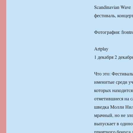
Scandinavian Wave
фестиваль, концер
Фотография: frontr
Artplay
1 декабря 2 декабря
Что это: Фестивал
именитые среди уч
которых находится
отметившиеся на с
шведка Молли Ниль
мрачный, но не зл
выпускает в одино
приятного бонуса 