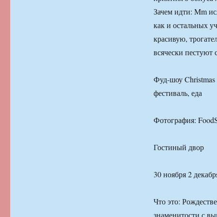
Зачем идти: Mm ис
как и остальных у
красивую, трогат
всячески пестуют
Фуд-шоу Christmas
фестиваль, еда
Фотография: FoodS
Гостиный двор
30 ноября 2 декабря
Что это: Рождеств
знаменитости с в