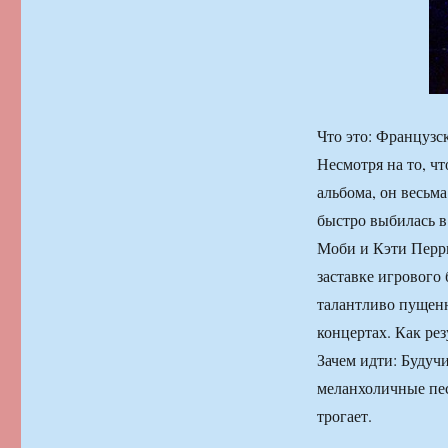
Что это: Француз
Несмотря на то, ч
альбома, он весьм
быстро выбилась в
Моби и Кэти Перри
заставке игрового
талантливо пущенн
концертах. Как ре
Зачем идти: Будуч
меланхоличные песн
трогает.