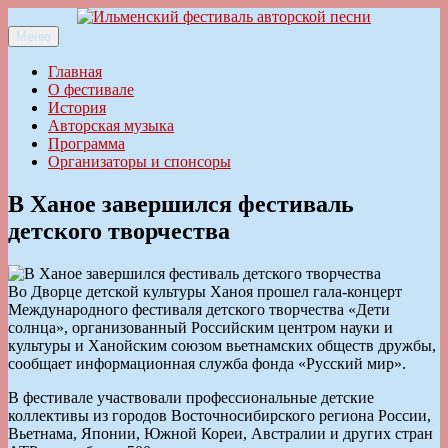
Перейти
к
Меню
Ильменский фестиваль авторской песни
содержимому
Главная
О фестивале
История
Авторская музыка
Программа
Организаторы и спонсоры
В Ханое завершился фестиваль
детского творчества
Во Дворце детской культуры Ханоя прошел гала-концерт
Международного фестиваля детского творчества «Дети
солнца», организованный Российским центром науки и
культуры и Ханойским союзом вьетнамских обществ дружбы,
сообщает информационная служба фонда «Русский мир».
В фестивале участвовали профессиональные детские
коллективы из городов Восточносибирского региона России,
Вьетнама, Японии, Южной Кореи, Австралии и других стран