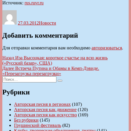
Источник:
rus.ruvr.ru
Автор
Опубликовано
Рубрики
27.03.2012
Новости
Добавить комментарий
Для отправки комментария вам необходимо
авторизоваться
.
Навигация
Предыдущая
Назад
Иза Высоцкая: короткое счастье на всю жизнь
запись:
(«Русский базар», США)
по
Следующая
Далее
Встреча Путина и Обамы в Кемп-Дэвиде.
записям
запись:
«Перезагрузка перезагрузки»
Искать:
Поиск
Рубрики
Авторская песня в регионах
(107)
Авторская песня как движение
(120)
Авторская песня как искусство
(169)
Без рубрики
(145)
Грушинский фестиваль
(82)
Клубы, творческие объединения, театры
(141)