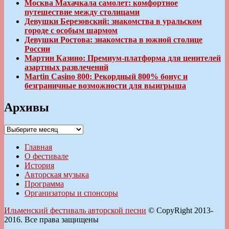
Москва Махачкала самолет: комфортное
путешествие между столицами
Девушки Березовский: знакомства в уральском
городе с особым шармом
Девушки Ростова: знакомства в южной столице
России
Мартин Казино: Премиум-платформа для ценителей
азартных развлечений
Martin Casino 800: Рекордный 800% бонус и
безграничные возможности для выигрыша
Архивы
Архивы
Главная
О фестивале
История
Авторская музыка
Программа
Организаторы и спонсоры
Ильменский фестиваль авторской песни
© CopyRight 2013-
2016. Все права защищены