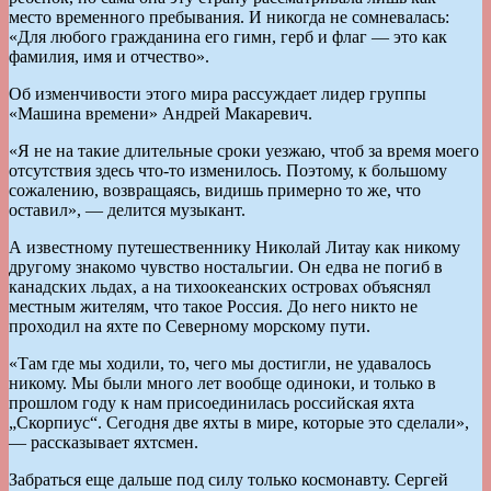
место временного пребывания. И никогда не сомневалась:
«Для любого гражданина его гимн, герб и флаг — это как
фамилия, имя и отчество».
Об изменчивости этого мира рассуждает лидер группы
«Машина времени» Андрей Макаревич.
«Я не на такие длительные сроки уезжаю, чтоб за время моего
отсутствия здесь что-то изменилось. Поэтому, к большому
сожалению, возвращаясь, видишь примерно то же, что
оставил», — делится музыкант.
А известному путешественнику Николай Литау как никому
другому знакомо чувство ностальгии. Он едва не погиб в
канадских льдах, а на тихоокеанских островах объяснял
местным жителям, что такое Россия. До него никто не
проходил на яхте по Северному морскому пути.
«Там где мы ходили, то, чего мы достигли, не удавалось
никому. Мы были много лет вообще одиноки, и только в
прошлом году к нам присоединилась российская яхта
„Скорпиус“. Сегодня две яхты в мире, которые это сделали»,
— рассказывает яхтсмен.
Забраться еще дальше под силу только космонавту. Сергей