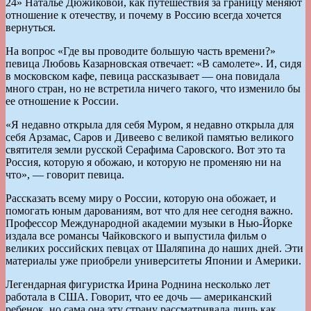
24» Наталье Дюжиковой, как путешествия за границу меняют
отношение к отечеству, и почему в Россию всегда хочется
вернуться.
На вопрос «Где вы проводите большую часть времени?»
певица Любовь Казарновская отвечает: «В самолете». И, сидя
в московском кафе, певица рассказывает — она повидала
много стран, но не встретила ничего такого, что изменило бы
ее отношение к России.
«Я недавно открыла для себя Муром, я недавно открыла для
себя Арзамас, Саров и Дивеево с великой памятью великого
святителя земли русской Серафима Саровского. Вот это та
Россия, которую я обожаю, и которую не променяю ни на
что», — говорит певица.
Рассказать всему миру о России, которую она обожает, и
помогать юным дарованиям, вот что для нее сегодня важно.
Профессор Международной академии музыки в Нью-Йорке
издала все романсы Чайковского и выпустила фильм о
великих российских певцах от Шаляпина до наших дней. Эти
материалы уже приобрели университеты Японии и Америки.
Легендарная фигуристка Ирина Роднина несколько лет
работала в США. Говорит, что ее дочь — американский
ребенок, но сама она эту страну рассматривала лишь как