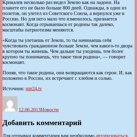
Крикалев несколько раз видел Землю как на ладони. На
планете его не было больше 800 дней. Однажды, в один из
полетов, он улетел из Советского Союза, а вернулся уже в
Россию. Но для него мало что изменилось, признается
космонавт. Когда отрываешься от родины так далеко,
масштабы патриотизма меняются.
«Когда ты улетаешь от Земли, то ты начинаешь себя
чувствовать гражданином больше Земли, чем какого-то двора
в котором ты живешь. Чем дальше ты уходишь, тем более
крупно ты понимаешь, что такое твоя родина», — говорит
космонавт.
Поняв, что такое родина, они возвращаются как герои. И, как
положено в России, их встречают с хлебом и солью.
Источник:
mir24.tv
Автор
Опубликовано
Рубрики
12.06.2013
Новости
Добавить комментарий
Для отправки комментария вам необходимо
авторизоваться
.