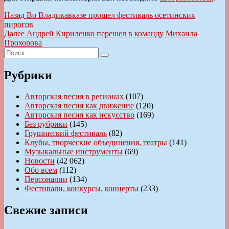
Навигация
Предыдущая
Назад
Во Владикавказе прошел фестиваль осетинских
запись:
пирогов
по
Следующая
Далее
Андрей Кириленко перешел в команду Михаила
записям
запись:
Прохорова
Искать:
Поиск
Рубрики
Авторская песня в регионах
(107)
Авторская песня как движение
(120)
Авторская песня как искусство
(169)
Без рубрики
(145)
Грушинский фестиваль
(82)
Клубы, творческие объединения, театры
(141)
Музыкальные инструменты
(69)
Новости
(42 062)
Обо всем
(112)
Персоналии
(134)
Фестивали, конкурсы, концерты
(233)
Свежие записи