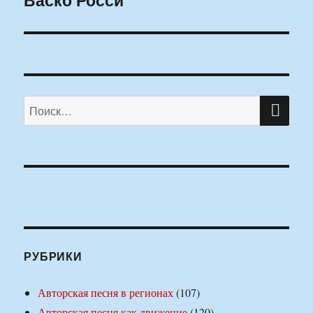
ПО
Искать:
РУБРИКИ
Авторская песня в регионах
(107)
Авторская песня как движение
(120)