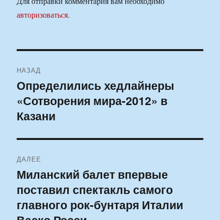
Для отправки комментария вам необходимо
авторизоваться
.
Навигация
НАЗАД
по
Определились хедлайнеры
Предыдущая
«Сотворения мира-2012» в
запись:
записям
Казани
ДАЛЕЕ
Миланский балет впервые
Следующая
поставил спектакль самого
запись:
главного рок-бунтаря Италии
Васко Росси