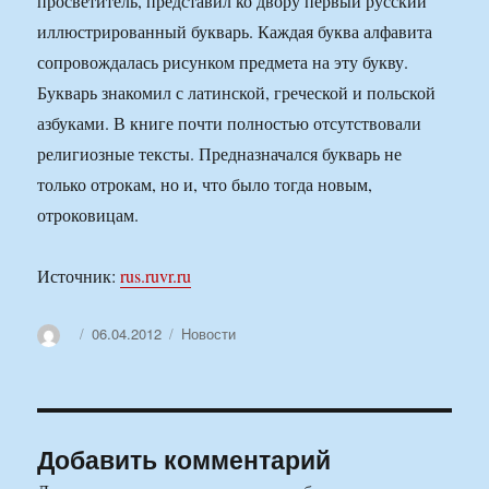
просветитель, представил ко двору первый русский
иллюстрированный букварь. Каждая буква алфавита
сопровождалась рисунком предмета на эту букву.
Букварь знакомил с латинской, греческой и польской
азбуками. В книге почти полностью отсутствовали
религиозные тексты. Предназначался букварь не
только отрокам, но и, что было тогда новым,
отроковицам.
Источник:
rus.ruvr.ru
Автор
Опубликовано
Рубрики
06.04.2012
Новости
Добавить комментарий