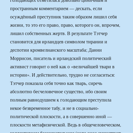
пространным комментарием — дескать, если
осуждённый преступник таким образом лишил себя
жизни, то это его право, право, которого он, впрочем,
лишил собственных жертв. В результате Тэтчер
становится для ирландцев символом тирании и
деспотии кромвелианского масштаба; Данни
Моррисон, писатель и ирландский политический
активист говорит о ней как о «величайшей твари в
истории». И действительно, трудно не согласиться:
Тэтчер показала себя точно как тварь, сиречь
абсолютно бесчеловечное существо, ибо своим
полным равнодушием к голодающим преступила
некое безвременное табу, и не в социально-
политической плоскости, а в совершенно иной —
плоскости метафизической. Ведь в общечеловеческом,
коллективном бессознательном (если оное существует,