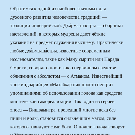
Обратимся к одной из наиболее значимых для
духовного развития человечества традиций —
традиции индоарийской. Дха́рма-ша́стры — сборники
наставлений, в которых мудрецы дают чёткие
указания на предмет служения высшему. Практически
любые дха́рма-ша́стры, известные современным
исследователям, такие как Ману-смрити или Нарада-
Смрити, говорят о посте как о первичном средстве
сближения с абсолютом — с Атманом. Известнейший
эпос индоарийцев «Махабхарата» просто пестрит
упоминаниями об использовании голода как средства
мистической самореализации. Так, один из героев
эпоса — Вишвамитра, проведший многие века без
пищи и воды, становится сильнейшим магом, силе
которого завидуют сами боги. О пользе голода говорят
и Упанишады, и другие письменные источники.