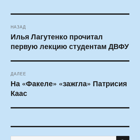
Навигация
НАЗАД
по
Илья Лагутенко прочитал
Предыдущая
первую лекцию студентам ДВФУ
запись:
записям
ДАЛЕЕ
На «Факеле» «зажгла» Патрисия
Следующая
Каас
запись:
ПО
Искать: