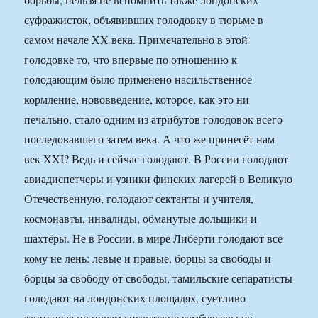
суфражисток, объявивших голодовку в тюрьме в
самом начале XX века. Примечательно в этой
голодовке то, что впервые по отношению к
голодающим было применено насильственное
кормление, нововведение, которое, как это ни
печально, стало одним из атрибутов голодовок всего
последовавшего затем века. А что же принесёт нам
век XXI? Ведь и сейчас голодают. В России голодают
авиадиспетчеры и узники финских лагерей в Великую
Отечественную, голодают сектанты и учителя,
космонавты, инвалиды, обманутые дольщики и
шахтёры. Не в России, в мире Либерти голодают все
кому не лень: левые и правые, борцы за свободы и
борцы за свободу от свободы, тамильские сепаратисты
голодают на лондонских площадях, суетливо
запихивая по ночам гигантские гамбургеры из