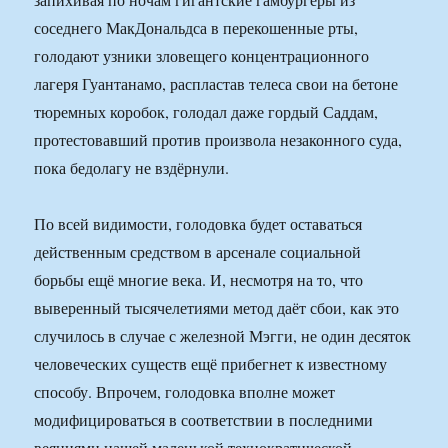
соседнего МакДональдса в перекошенные рты,
голодают узники зловещего концентрационного
лагеря Гуантанамо, распластав телеса свои на бетоне
тюремных коробок, голодал даже гордый Саддам,
протестовавший против произвола незаконного суда,
пока бедолагу не вздёрнули.
По всей видимости, голодовка будет оставаться
действенным средством в арсенале социальной
борьбы ещё многие века. И, несмотря на то, что
выверенный тысячелетиями метод даёт сбои, как это
случилось в случае с железной Мэгги, не один десяток
человеческих существ ещё прибегнет к известному
способу. Впрочем, голодовка вполне может
модифицироваться в соответствии в последними
веяниями нашей маленькой технократической