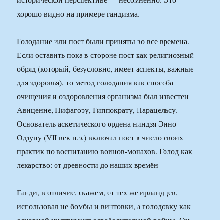
хорошо видно на примере гандизма.
Голодание или пост были приняты во все времена.
Если оставить пока в стороне пост как религиозный
обряд (который, безусловно, имеет аспекты, важные
для здоровья), то метод голодания как способа
очищения и оздоровления организма был известен
Авиценне, Пифагору, Гиппократу, Парацельсу.
Основатель аскетического ордена ниндзя Энно
Одзуну (VII век н.э.) включал пост в число своих
практик по воспитанию воинов-монахов. Голод как
лекарство: от древности до наших времён
Ганди, в отличие, скажем, от тех же ирландцев,
использовал не бомбы и винтовки, а голодовку как
основной инструмент освободительной войны. Он