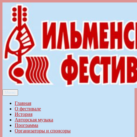
Перейти
к
содержимому
Меню
Ильменский фестиваль авторской песни
Главная
О фестивале
История
Авторская музыка
Программа
Организаторы и спонсоры