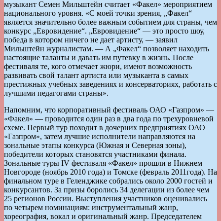
музыкант Семен Мильштейн считает «Факел» мероприятием
национального уровня. «С моей точки зрения, „Факел“
является значительно более важным событием для страны, чем
конкурс „Евровидение“. „Евровидение“ — это просто шоу,
победа в котором ничего не дает артисту, — заявил
Мильштейн журналистам. — А „Факел“ позволяет находить
настоящие таланты и давать им путевку в жизнь. После
фестиваля те, кого отмечает жюри, имеют возможность
развивать свой талант артиста или музыканта в самых
престижных учебных заведениях и консерваториях, работать с
лучшими педагогами страны».
Напомним, что корпоративный фестиваль ОАО «Газпром» —
«Факел» — проводится один раз в два года по трехуровневой
схеме. Первый тур походит в дочерних предприятиях ОАО
«Газпром», затем лучшие исполнители направляются на
зональные этапы конкурса (Южная и Северная зоны),
победители которых становятся участниками финала.
Зональные туры IV фестиваля «Факел» прошли в Нижнем
Новгороде (ноябрь 2010 года) и Томске (февраль 2011года). На
финальном туре в Геленджике собрались около 2000 гостей и
конкурсантов. За призы боролись 34 делегации из более чем
25 регионов России. Выступления участников оценивались
по четырем номинациям: инструментальный жанр,
хореография, вокал и оригинальный жанр. Председателем