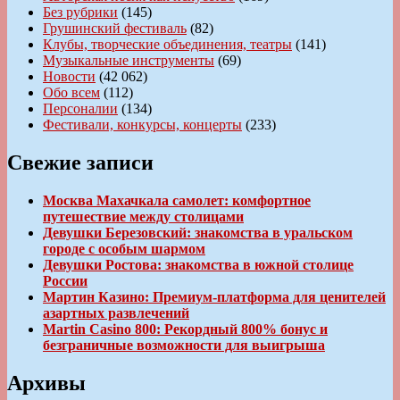
Без рубрики
(145)
Грушинский фестиваль
(82)
Клубы, творческие объединения, театры
(141)
Музыкальные инструменты
(69)
Новости
(42 062)
Обо всем
(112)
Персоналии
(134)
Фестивали, конкурсы, концерты
(233)
Свежие записи
Москва Махачкала самолет: комфортное
путешествие между столицами
Девушки Березовский: знакомства в уральском
городе с особым шармом
Девушки Ростова: знакомства в южной столице
России
Мартин Казино: Премиум-платформа для ценителей
азартных развлечений
Martin Casino 800: Рекордный 800% бонус и
безграничные возможности для выигрыша
Архивы