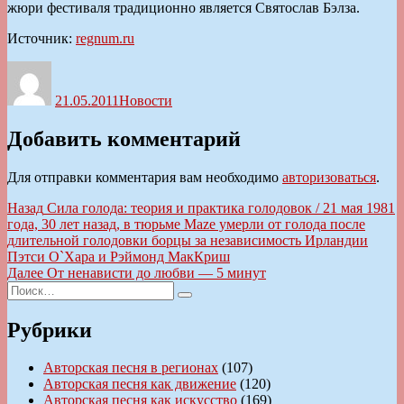
жюри фестиваля традиционно является Святослав Бэлза.
Источник:
regnum.ru
Автор
Опубликовано
Рубрики
21.05.2011
Новости
Добавить комментарий
Для отправки комментария вам необходимо
авторизоваться
.
Навигация
Предыдущая
Назад
Сила голода: теория и практика голодовок / 21 мая 1981
запись:
года, 30 лет назад, в тюрьме Maze умерли от голода после
по
длительной голодовки борцы за независимость Ирландии
записям
Пэтси О`Хара и Рэймонд МакКриш
Следующая
Далее
От ненависти до любви — 5 минут
Искать:
запись:
Поиск
Рубрики
Авторская песня в регионах
(107)
Авторская песня как движение
(120)
Авторская песня как искусство
(169)