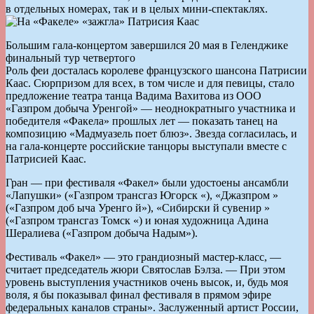
в отдельных номерах, так и в целых мини-спектаклях.
Большим гала-концертом завершился 20 мая в Геленджике
финальный тур четвертого
Роль феи досталась королеве французского шансона Патрисии
Каас. Сюрпризом для всех, в том числе и для певицы, стало
предложение театра танца Вадима Вахитова из ООО
«Газпром добыча Уренгой» — неоднократныго участника и
победителя «Факела» прошлых лет — показать танец на
композицию «Мадмуазель поет блюз». Звезда согласилась, и
на гала-концерте российские танцоры выступали вместе с
Патрисией Каас.
Гран — при фестиваля «Факел» были удостоены ансамбли
«Лапушки» («Газпром трансгаз Югорск «), «Джазпром »
(«Газпром доб ыча Уренго й»), «Сибирски й сувенир »
(«Газпром трансгаз Томск «) и юная художница Адина
Шералиева («Газпром добыча Надым»).
Фестиваль «Факел» — это грандиозный мастер-класс, —
считает председатель жюри Святослав Бэлза. — При этом
уровень выступления участников очень высок, и, будь моя
воля, я бы показывал финал фестиваля в прямом эфире
федеральных каналов страны». Заслуженный артист России,