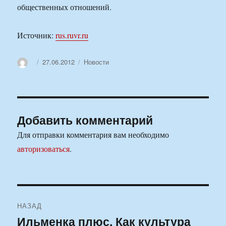
общественных отношений.
Источник:
rus.ruvr.ru
Автор
Опубликовано
Рубрики
27.06.2012
Новости
Добавить комментарий
Для отправки комментария вам необходимо
авторизоваться
.
Навигация
НАЗАД
по
Ильменка плюс. Как культура
Предыдущая