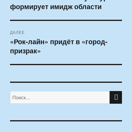
формирует имидж области
запись:
записям
ДАЛЕЕ
«Рок-лайн» придёт в «город-
Следующая
призрак»
запись:
ПО
Искать: