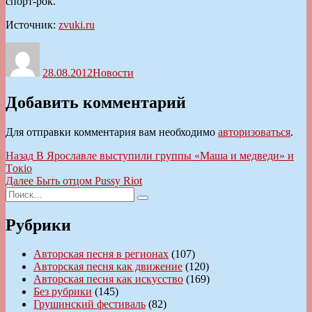
спорт-рок.
Источник:
zvuki.ru
Автор
Опубликовано
Рубрики
28.08.2012
Новости
Добавить комментарий
Для отправки комментария вам необходимо
авторизоваться
.
Навигация
Предыдущая
Назад
В Ярославле выступили группы «Маша и медведи» и
запись:
Tокio
по
Следующая
Далее
Быть отцом Pussy Riot
записям
Искать:
запись:
Поиск
Рубрики
Авторская песня в регионах
(107)
Авторская песня как движение
(120)
Авторская песня как искусство
(169)
Без рубрики
(145)
Грушинский фестиваль
(82)