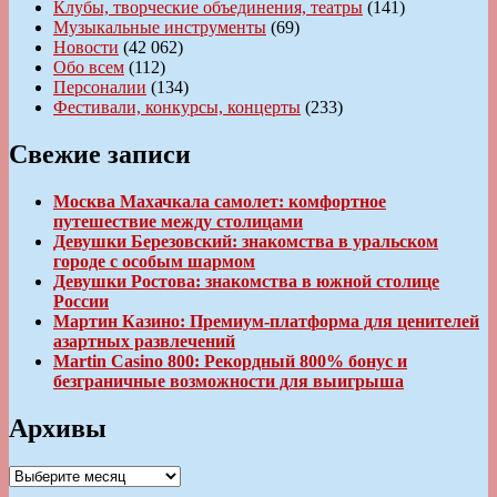
Клубы, творческие объединения, театры
(141)
Музыкальные инструменты
(69)
Новости
(42 062)
Обо всем
(112)
Персоналии
(134)
Фестивали, конкурсы, концерты
(233)
Свежие записи
Москва Махачкала самолет: комфортное
путешествие между столицами
Девушки Березовский: знакомства в уральском
городе с особым шармом
Девушки Ростова: знакомства в южной столице
России
Мартин Казино: Премиум-платформа для ценителей
азартных развлечений
Martin Casino 800: Рекордный 800% бонус и
безграничные возможности для выигрыша
Архивы
Архивы