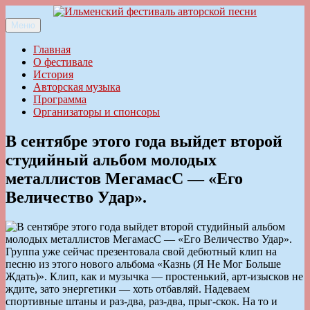
Перейти
к
Меню
Ильменский фестиваль авторской песни
содержимому
Главная
О фестивале
История
Авторская музыка
Программа
Организаторы и спонсоры
В сентябре этого года выйдет второй
студийный альбом молодых
металлистов МегамасС — «Его
Величество Удар».
Группа уже сейчас презентовала свой дебютный клип на
песню из этого нового альбома «Казнь (Я Не Мог Больше
Ждать)». Клип, как и музычка — простенький, арт-изысков не
ждите, зато энергетики — хоть отбавляй. Надеваем
спортивные штаны и раз-два, раз-два, прыг-скок. На то и