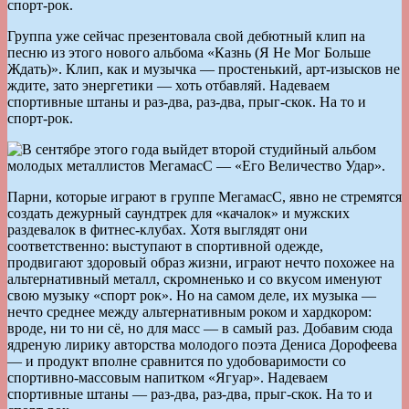
спорт-рок.
Группа уже сейчас презентовала свой дебютный клип на
песню из этого нового альбома «Казнь (Я Не Мог Больше
Ждать)». Клип, как и музычка — простенький, арт-изысков не
ждите, зато энергетики — хоть отбавляй. Надеваем
спортивные штаны и раз-два, раз-два, прыг-скок. На то и
спорт-рок.
Парни, которые играют в группе МегамасС, явно не стремятся
создать дежурный саундтрек для «качалок» и мужских
раздевалок в фитнес-клубах. Хотя выглядят они
соответственно: выступают в спортивной одежде,
продвигают здоровый образ жизни, играют нечто похожее на
альтернативный металл, скромненько и со вкусом именуют
свою музыку «спорт рок». Но на самом деле, их музыка —
нечто среднее между альтернативным роком и хардкором:
вроде, ни то ни сё, но для масс — в самый раз. Добавим сюда
ядреную лирику авторства молодого поэта Дениса Дорофеева
— и продукт вполне сравнится по удобоваримости со
спортивно-массовым напитком «Ягуар». Надеваем
спортивные штаны — раз-два, раз-два, прыг-скок. На то и