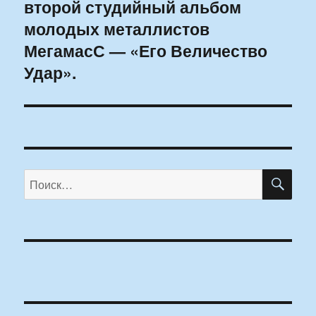
второй студийный альбом
запись:
молодых металлистов
МегамасС — «Его Величество
Удар».
ПО
Искать: