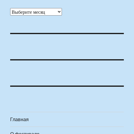
Архивы
Главная
О фестивале