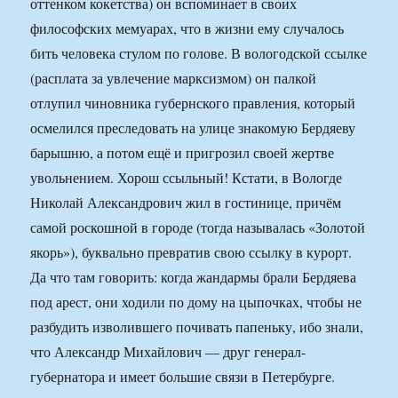
оттенком кокетства) он вспоминает в своих
философских мемуарах, что в жизни ему случалось
бить человека стулом по голове. В вологодской ссылке
(расплата за увлечение марксизмом) он палкой
отлупил чиновника губернского правления, который
осмелился преследовать на улице знакомую Бердяеву
барышню, а потом ещё и пригрозил своей жертве
увольнением. Хорош ссыльный! Кстати, в Вологде
Николай Александрович жил в гостинице, причём
самой роскошной в городе (тогда называлась «Золотой
якорь»), буквально превратив свою ссылку в курорт.
Да что там говорить: когда жандармы брали Бердяева
под арест, они ходили по дому на цыпочках, чтобы не
разбудить изволившего почивать папеньку, ибо знали,
что Александр Михайлович — друг генерал-
губернатора и имеет большие связи в Петербурге.