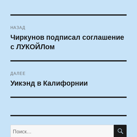
Навигация
НАЗАД
по
Чиркунов подписал соглашение
Предыдущая
с ЛУКОЙЛом
запись:
записям
ДАЛЕЕ
Уикэнд в Калифорнии
Следующая
запись:
ПО
Искать: