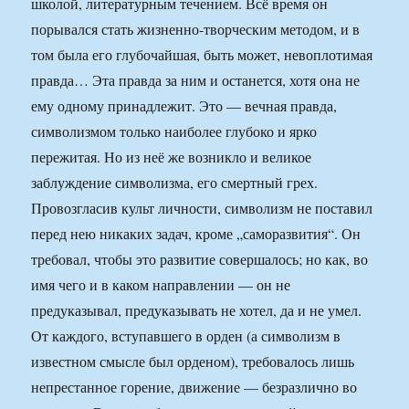
школой, литературным течением. Всё время он
порывался стать жизненно-творческим методом, и в
том была его глубочайшая, быть может, невоплотимая
правда… Эта правда за ним и останется, хотя она не
ему одному принадлежит. Это — вечная правда,
символизмом только наиболее глубоко и ярко
пережитая. Но из неё же возникло и великое
заблуждение символизма, его смертный грех.
Провозгласив культ личности, символизм не поставил
перед нею никаких задач, кроме „саморазвития“. Он
требовал, чтобы это развитие совершалось; но как, во
имя чего и в каком направлении — он не
предуказывал, предуказывать не хотел, да и не умел.
От каждого, вступавшего в орден (а символизм в
известном смысле был орденом), требовалось лишь
непрестанное горение, движение — безразлично во