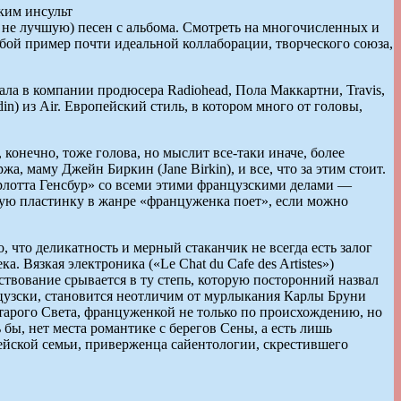
ким инсульт
 не лучшую) песен с альбома. Смотреть на многочисленных и
обой пример почти идеальной коллаборации, творческого союза,
ла в компании продюсера Radiohead, Пола Маккартни, Travis,
din) из Air. Европейский стиль, в котором много от головы,
конечно, тоже голова, но мыслит все-таки иначе, более
а, маму Джейн Биркин (Jane Birkin), и все, что за этим стоит.
арлотта Генсбур» со всеми этими французскими делами —
едную пластинку в жанре «француженка поет», если можно
 что деликатность и мерный стаканчик не всегда есть залог
. Вязкая электроника («Le Chat du Cafe des Artistes»)
ствование срывается в ту степь, которую посторонний назвал
анцузски, становится неотличим от мурлыкания Карлы Бруни
Старого Света, француженкой не только по происхождению, но
ь бы, нет места романтике с берегов Сены, а есть лишь
ейской семьи, приверженца сайентологии, скрестившего