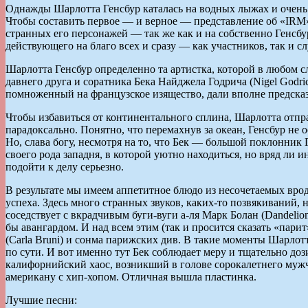
Однажды Шарлотта Генсбур каталась на водных лыжах и очень н
Чтобы составить первое — и верное — представление об «IRM»
странных его персонажей — так же как и на собственно Генсбу
действующего на благо всех и сразу — как участников, так и с
Шарлотта Генсбур определенно та артистка, которой в любом 
давнего друга и соратника Бека Найджела Годрича (Nigel Godric
помноженный на французское изящество, дали вполне предсказу
Чтобы избавиться от континентального сплина, Шарлотта отпра
парадоксально. Понятно, что перемахнув за океан, Генсбур не о
Но, слава богу, несмотря на то, что Бек — большой поклонни
своего рода западня, в которой уютно находиться, но вряд ли 
подойти к делу серьезно.
В результате мы имеем аппетитное блюдо из несочетаемых врод
успеха. Здесь много странных звуков, каких-то позвякиваний, на
соседствует с вкрадчивым буги-вуги а-ля Марк Болан (Dandelio
бы авангардом. И над всем этим (так и просится сказать «пар
(Carla Bruni) и сонма парижских див. В такие моменты Шарлот
по сути. И вот именно тут Бек соблюдает меру и тщательно дози
калифорнийский хаос, возникший в голове сорокалетнего муж
американу с хип-хопом. Отличная вышла пластинка.
Лучшие песни: