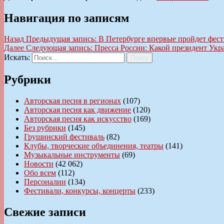
Навигация по записям
Назад
Предыдущая запись:
В Петербурге впервые пройдет фес
Далее
Следующая запись:
Пресса России: Какой президент Ук
Искать:
Поиск
Рубрики
Авторская песня в регионах
(107)
Авторская песня как движение
(120)
Авторская песня как искусство
(169)
Без рубрики
(145)
Грушинский фестиваль
(82)
Клубы, творческие объединения, театры
(141)
Музыкальные инструменты
(69)
Новости
(42 062)
Обо всем
(112)
Персоналии
(134)
Фестивали, конкурсы, концерты
(233)
Свежие записи