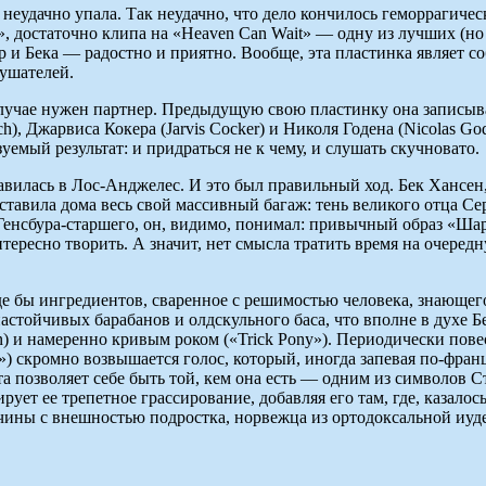
еудачно упала. Так неудачно, что дело кончилось геморрагичес
, достаточно клипа на «Heaven Can Wait» — одну из лучших (но
р и Бека — радостно и приятно. Вообще, эта пластинка являет с
лушателей.
случае нужен партнер. Предыдущую свою пластинку она записыва
h), Джарвиса Кокера (Jarvis Cocker) и Николя Годена (Nicolas Go
емый результат: и придраться не к чему, и слушать скучновато.
вилась в Лос-Анджелес. И это был правильный ход. Бек Хансен, 
ставила дома весь свой массивный багаж: тень великого отца Серж
к Генсбура-старшего, он, видимо, понимал: привычный образ «Ш
интересно творить. А значит, нет смысла тратить время на очер
е бы ингредиентов, сваренное с решимостью человека, знающего,
стойчивых барабанов и олдскульного баса, что вполне в духе Бека
n) и намеренно кривым роком («Trick Pony»). Периодически пове
ит») скромно возвышается голос, который, иногда запевая по-фр
та позволяет себе быть той, кем она есть — одним из символов 
рует ее трепетное грассирование, добавляя его там, где, казалос
чины с внешностью подростка, норвежца из ортодоксальной иуд