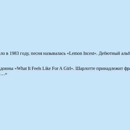
о в 1983 году, песня называлась «Lemon Incest». Дебютный аль
онны «What It Feels Like For A Girl». Шарлотте принадлежит фраз
boy…»