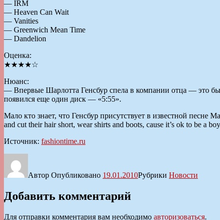
— IRM
— Heaven Can Wait
— Vanities
— Greenwich Mean Time
— Dandelion
Оценка:
★★★★☆
Нюанс:
— Впервые Шарлотта Генсбур спела в компании отца — это был
появился еще один диск — «5:55».
Мало кто знает, что Генсбур присутствует в известной песне Мад
and cut their hair short, wear shirts and boots, cause it’s ok to be a 
Источник:
fashiontime.ru
Автор
Опубликовано
19.01.2010
Рубрики
Новости
Добавить комментарий
Для отправки комментария вам необходимо
авторизоваться
.