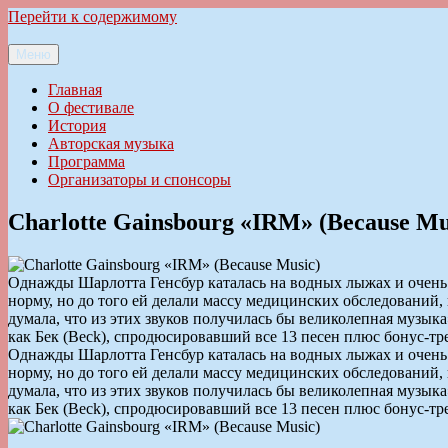
Перейти к содержимому
Меню
Ильменский фестиваль авторской песни
Главная
О фестивале
История
Авторская музыка
Программа
Организаторы и спонсоры
Charlotte Gainsbourg «IRM» (Because Mu
Однажды Шарлотта Генсбур каталась на водных лыжах и очень 
норму, но до того ей делали массу медицинских обследований
думала, что из этих звуков получилась бы великолепная музыка
как Бек (Beck), спродюсировавший все 13 песен плюс бонус-трек
Однажды Шарлотта Генсбур каталась на водных лыжах и очень 
норму, но до того ей делали массу медицинских обследований
думала, что из этих звуков получилась бы великолепная музыка
как Бек (Beck), спродюсировавший все 13 песен плюс бонус-трек