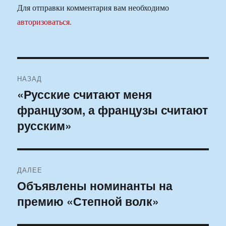
Для отправки комментария вам необходимо
авторизоваться
.
Навигация
НАЗАД
по
«Русские считают меня
Предыдущая
французом, а французы считают
запись:
записям
русским»
ДАЛЕЕ
Объявлены номинанты на
Следующая
премию «Степной волк»
запись: