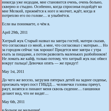
никогда уже недодам, мне становится очень, очень больно,
скверно и стыдно. Особенно, когда спросонья подойдёт ко
мне Мелкий, прижмётся к ноге и молчит, ждёт, когда я
потреплю его по голове… и улыбнётся.
Если вы понимаете, о чём я.
April 29th, 2011
Хитрый жук Старый назвал на завтра гостей, матери сказав,
что согласовал со мной, а мне, что согласовал с матерью… Но
за городом сейчас так хорошо! Придется мне завтра с утра
ехать за пиццами, а потом развозить маленьких разбойников!
Не ломать же кайф, только потому, что хитрый жук нас обвел
вокруг пальца! Девочки опять — же придут!
May 1st, 2011
До чего же весело, загрузив пятерых детей на заднее сиденье,
проезжать через пост ГИБДД… человечки головы прячут,
ржут, возятся и пинают меня сквозь сидение… гаишники
делают вид, что не видят…
May 6th, 2011
я больше не малышня!