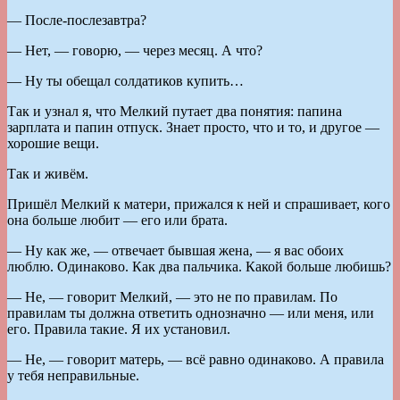
— После-послезавтра?
— Нет, — говорю, — через месяц. А что?
— Ну ты обещал солдатиков купить…
Так и узнал я, что Мелкий путает два понятия: папина
зарплата и папин отпуск. Знает просто, что и то, и другое —
хорошие вещи.
Так и живём.
Пришёл Мелкий к матери, прижался к ней и спрашивает, кого
она больше любит — его или брата.
— Ну как же, — отвечает бывшая жена, — я вас обоих
люблю. Одинаково. Как два пальчика. Какой больше любишь?
— Не, — говорит Мелкий, — это не по правилам. По
правилам ты должна ответить однозначно — или меня, или
его. Правила такие. Я их установил.
— Не, — говорит матерь, — всё равно одинаково. А правила
у тебя неправильные.