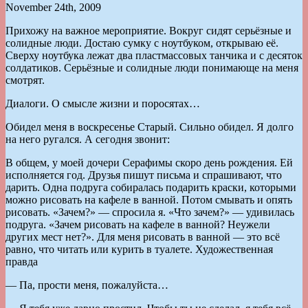
November 24th, 2009
Прихожу на важное мероприятие. Вокруг сидят серьёзные и
солидные люди. Достаю сумку с ноутбуком, открываю её.
Сверху ноутбука лежат два пластмассовых танчика и с десяток
солдатиков. Серьёзные и солидные люди понимающе на меня
смотрят.
Диалоги. О смысле жизни и поросятах…
Обидел меня в воскресенье Старый. Сильно обидел. Я долго
на него ругался. А сегодня звонит:
В общем, у моей дочери Серафимы скоро день рождения. Ей
исполняется год. Друзья пишут письма и спрашивают, что
дарить. Одна подруга собиралась подарить краски, которыми
можно рисовать на кафеле в ванной. Потом смывать и опять
рисовать. «Зачем?» — спросила я. «Что зачем?» — удивилась
подруга. «Зачем рисовать на кафеле в ванной? Неужели
других мест нет?». Для меня рисовать в ванной — это всё
равно, что читать или курить в туалете. Художественная
правда
— Па, прости меня, пожалуйста…