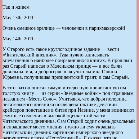
Так и живем
May 13th, 2011
Очень смешное зрелище — человечки в парикмахерской!
May 14th, 2011
У Старого есть такое круглогодичное задание — вести
«Читательский дневник». Туда нужно записывать
впечатления о наиболее понравившихся книгах. В прошлый
раз Старый написал о Маленьком принце — и все были
довольны: и я, и добросердечная учительница Галина
Юрьевна, получившая президентский грант, и сам Старый.
В этот раз он описал самую интересную прочитанную им
толстую книгу — из серии «Звёздные войны» под страшным
названием «Месть Соло». Учитывая, что добрая половина
читательского дневника посвящена тактике действий
крейсеров повстанцев в битве при Йавине, у меня возникают
смутные сомнения в высокой оценке этой части
Читательского дневника. Сам Старый ходит очень довольный
и спрашивает моего мнения, нужно ли ему украшать
Читательский дневник картинкой имперского звёздного
разрушителя класса «Непобедимый». Я сказал, что не