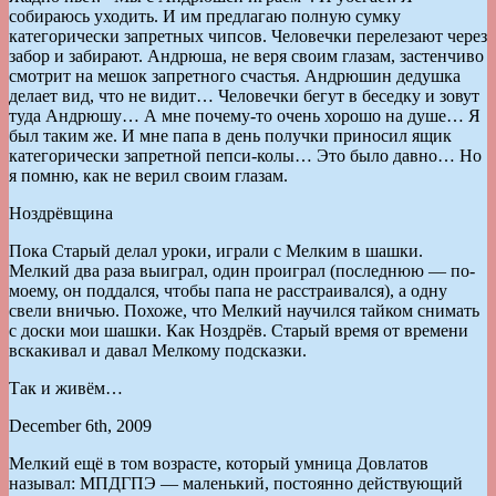
собираюсь уходить. И им предлагаю полную сумку
категорически запретных чипсов. Человечки перелезают через
забор и забирают. Андрюша, не веря своим глазам, застенчиво
смотрит на мешок запретного счастья. Андрюшин дедушка
делает вид, что не видит… Человечки бегут в беседку и зовут
туда Андрюшу… А мне почему-то очень хорошо на душе… Я
был таким же. И мне папа в день получки приносил ящик
категорически запретной пепси-колы… Это было давно… Но
я помню, как не верил своим глазам.
Ноздрёвщина
Пока Старый делал уроки, играли с Мелким в шашки.
Мелкий два раза выиграл, один проиграл (последнюю — по-
моему, он поддался, чтобы папа не расстраивался), а одну
свели вничью. Похоже, что Мелкий научился тайком снимать
с доски мои шашки. Как Ноздрёв. Старый время от времени
вскакивал и давал Мелкому подсказки.
Так и живём…
December 6th, 2009
Мелкий ещё в том возрасте, который умница Довлатов
называл: МПДГПЭ — маленький, постоянно действующий