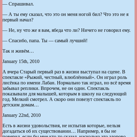
— Спрашивал.
— А ты ему сказал, что это он меня ногой бил? Что это не я
первый начал?
— Не, ну что же я вам, ябеда что ли? Ничего не говорил ему.
— Спасибо, папа. Ты — самый лучший!
Так и живём…
January 15th, 2010
А вчера Старый первый раз в жизни выступал на сцене. В
спектакле «Рыжий, честный, влюблённый». Он играл роль
лисёнка по имени Лабан. Нормально так играл, но всё время
забывал реплики. Впрочем, не он один. Спектакль
показывали для малышей, которым в школу на следующий
год. Мелкий смотрел. А скоро они повезут спектакль по
детским домам…
January 22nd, 2010
Есть в жизни удовольствия, не испытав которые, нельзя
догадаться об их существовании… Например, я бы не
поверил, если бы мне кто-то сказал, насколько это здорово