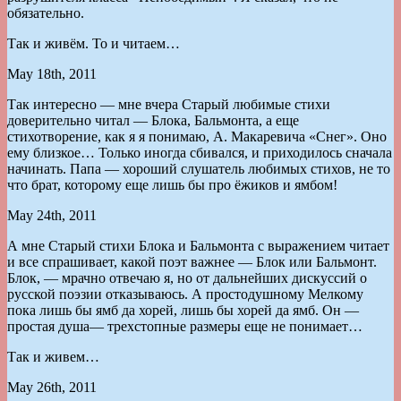
обязательно.
Так и живём. То и читаем…
May 18th, 2011
Так интересно — мне вчера Старый любимые стихи
доверительно читал — Блока, Бальмонта, а еще
стихотворение, как я я понимаю, А. Макаревича «Снег». Оно
ему близкое… Только иногда сбивался, и приходилось сначала
начинать. Папа — хороший слушатель любимых стихов, не то
что брат, которому еще лишь бы про ёжиков и ямбом!
May 24th, 2011
А мне Старый стихи Блока и Бальмонта с выражением читает
и все спрашивает, какой поэт важнее — Блок или Бальмонт.
Блок, — мрачно отвечаю я, но от дальнейших дискуссий о
русской поэзии отказываюсь. А простодушному Мелкому
пока лишь бы ямб да хорей, лишь бы хорей да ямб. Он —
простая душа— трехстопные размеры еще не понимает…
Так и живем…
May 26th, 2011