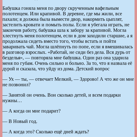
Бабушка гоняла меня по двору скрученным вафельным
полотенцем. Или крапивой. В деревне, где мы жили, все
пахали; я должна была вымести двор, накормить цыплят,
застелить кровати и помыть полы. Если я убегала играть, не
закончив работу, бабушка шла к забору за крапивой. Могла
хлестнуть меня полотенцем, если в дом заходили старшие, а я
продолжала сидеть вместо того, чтобы встать и пойти
заваривать чай. Могла шлёпнуть по попе, если я вмешивалась
в разговор взрослых. «Работай, не сиди без дела. Вся дурь от
безделья», — повторяла мне бабушка. Один раз она ударила
меня по губам. Очень сильно и больно. За то, что я назвала её
дурой и сказала, что уйду из дома. Детский вопрос
— Ух — ты, — отвечает Мелкий, — Здорово! А что же он мне
не позвонил?
— Занятой он очень. Вон сколько детей, и всем подарки
нужны…
— А когда он мне подарит?
— В Новый год.
— А когда это? Сколько ещё дней ждать?