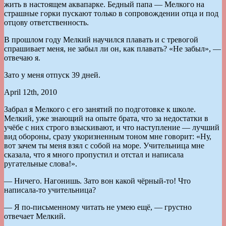
жить в настоящем аквапарке. Бедный папа — Мелкого на
страшные горки пускают только в сопровождении отца и под
отцову ответственность.
В прошлом году Мелкий научился плавать и с тревогой
спрашивает меня, не забыл ли он, как плавать? «Не забыл», —
отвечаю я.
Зато у меня отпуск 39 дней.
April 12th, 2010
Забрал я Мелкого с его занятий по подготовке к школе.
Мелкий, уже знающий на опыте брата, что за недостатки в
учёбе с них строго взыскивают, и что наступление — лучший
вид обороны, сразу укоризненным тоном мне говорит: «Ну,
вот зачем ты меня взял с собой на море. Учительница мне
сказала, что я много пропустил и отстал и написала
ругательные слова!».
— Ничего. Нагонишь. Зато вон какой чёрный-то! Что
написала-то учительница?
— Я по-письменному читать не умею ещё, — грустно
отвечает Мелкий.