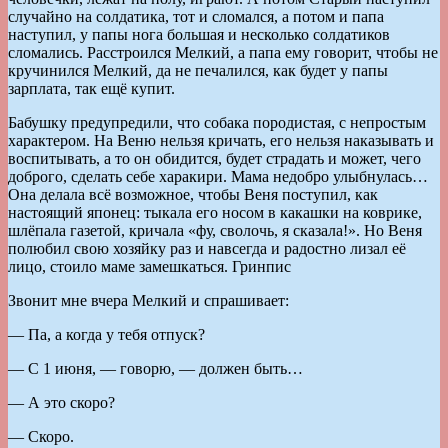
случайно на солдатика, тот и сломался, а потом и папа
наступил, у папы нога большая и несколько солдатиков
сломались. Расстроился Мелкий, а папа ему говорит, чтобы не
кручинился Мелкий, да не печалился, как будет у папы
зарплата, так ещё купит.
Бабушку предупредили, что собака породистая, с непростым
характером. На Веню нельзя кричать, его нельзя наказывать и
воспитывать, а то он обидится, будет страдать и может, чего
доброго, сделать себе харакири. Мама недобро улыбнулась…
Она делала всё возможное, чтобы Веня поступил, как
настоящий японец: тыкала его носом в какашки на коврике,
шлёпала газетой, кричала «фу, сволочь, я сказала!». Но Веня
полюбил свою хозяйку раз и навсегда и радостно лизал её
лицо, стоило маме замешкаться. Гринпис
Звонит мне вчера Мелкий и спрашивает:
— Па, а когда у тебя отпуск?
— С 1 июня, — говорю, — должен быть…
— А это скоро?
— Скоро.