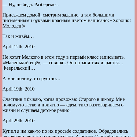
— Ну, не беда. Разберёмся.
Приезжаем домой, смотрим задание, а там большими
письменными буквами красным цветом написано: «Хорошо!
Молодец!»
Так и живём…
April 12th, 2010
Не хотят Мелкого в этом году в первый класс записывать.
«Маленький ещё», — говорят. Он на занятиях играется…
Февральский…
А мне почему-то грустно…
April 19th, 2010
Счастлив я бываю, когда провожаю Старого в школу. Мне
почему-то легко и приятно — едем, тихо разговариваем о
жизни и слушаем детское радио.
April 29th, 2010
Купил я им как-то по их просьбе солдатиков. Обрадовались
человечки, лежат на полу, играют. А потом Старый наступил