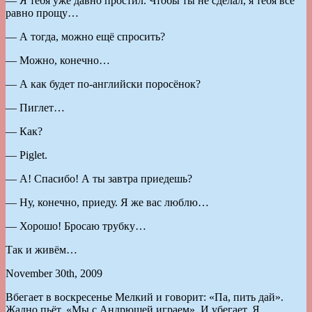
— Я тебя уже давно простил. Чтобы ты не сделал, я тебя всё
равно прощу…
— А тогда, можно ещё спросить?
— Можно, конечно…
— А как будет по-английски поросёнок?
— Пиглет…
— Как?
— Piglet.
— А! Спасибо! А ты завтра приедешь?
— Ну, конечно, приеду. Я же вас люблю…
— Хорошо! Бросаю трубку…
Так и живём…
November 30th, 2009
Вбегает в воскресенье Мелкий и говорит: «Па, пить дай».
Жадно пьёт. «Мы с Андрюшей играем». И убегает. Я