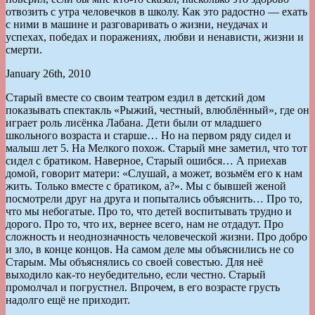
отвозить с утра человечков в школу. Как это радостно — ехать
с ними в машине и разговаривать о жизни, неудачах и
успехах, победах и поражениях, любви и ненависти, жизни и
смерти.
January 26th, 2010
Старый вместе со своим театром ездил в детский дом
показывать спектакль «Рыжий, честный, влюблённый», где он
играет роль лисёнка Лабана. Дети были от младшего
школьного возраста и старше… Но на первом ряду сидел и
малыш лет 5. На Мелкого похож. Старый мне заметил, что тот
сидел с братиком. Наверное, Старый ошибся… А приехав
домой, говорит матери: «Слушай, а может, возьмём его к нам
жить. Только вместе с братиком, а?». Мы с бывшей женой
посмотрели друг на друга и попытались объяснить… Про то,
что мы небогатые. Про то, что детей воспитывать трудно и
дорого. Про то, что их, вернее всего, нам не отдадут. Про
сложность и неоднозначность человеческой жизни. Про добро
и зло, в конце концов. На самом деле мы объяснились не со
Старым. Мы объяснялись со своей совестью. Для неё
выходило как-то неубедительно, если честно. Старый
промолчал и погрустнел. Впрочем, в его возрасте грусть
надолго ещё не приходит.