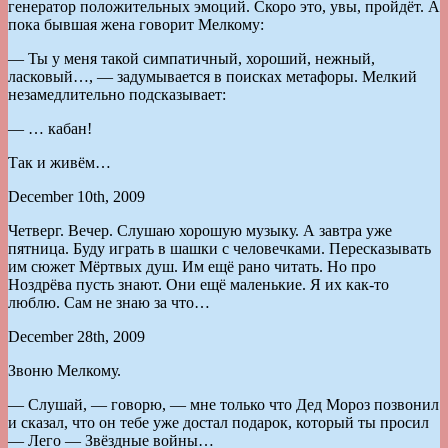
генератор положительных эмоций. Скоро это, увы, пройдёт. А
пока бывшая жена говорит Мелкому:
— Ты у меня такой симпатичный, хороший, нежный,
ласковый…, — задумывается в поисках метафоры. Мелкий
незамедлительно подсказывает:
— … кабан!
Так и живём…
December 10th, 2009
Четверг. Вечер. Слушаю хорошую музыку. А завтра уже
пятница. Буду играть в шашки с человечками. Пересказывать
им сюжет Мёртвых душ. Им ещё рано читать. Но про
Ноздрёва пусть знают. Они ещё маленькие. Я их как-то
люблю. Сам не знаю за что…
December 28th, 2009
Звоню Мелкому.
— Слушай, — говорю, — мне только что Дед Мороз позвонил
и сказал, что он тебе уже достал подарок, который ты просил
— Лего — Звёздные войны…