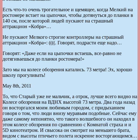
Есть что-то очень трогательное и щемящее, когда Мелкий на
ростомере встает на цыпочки, чтобы дотянуться до планки в
140 см, после которой людей пускают на страшный
аттракцион «Кобра»…
Не пускают Мелкого строгие контроллеры на страшный
аттракцион «Кобра»: ((((. Говорят, подрасти еще надо…
Говорят: «Даже если на цыпочки встаешь, все-равно не
дотягиваешься до планки ростомера!»
Зато мы на колесе обозрения катались. 73 метра! Эх, хорошо
школу прогуливать!
May 8th, 2011
То, что Старый уже не мальчик, а отрок, лучше всего видно на
Колесе обозрения на ВДНХ высотой 73 метра. Два года назад
он восторгался моим любимым городом, с придыханием
говоря о том, что люди внизу муравьям подобные. Сейчас ему
даже самому непонятно, что такого волшебного он находил в
этом колесе обозрения по сравнению с Комнатой страха и и
5D кинотеатром. И свысока он смотрит на меньшего брата,
видом с высоты птичьего полета искренне восторгающимся…