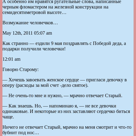
А особенно им нравятся ругательные слова, написанные
черным фломастером на железной конструкции на
семидесятиметровой высоте…
Возмужание человечков…
May 12th, 2011 05:07 am
Как странно — ездили 9 мая поздравлять с Победой деда, а
подарки получили человечки!
12:01 am
Говорю Старому:
— Хочешь завоевать женское сердце — пригласи девочку в
оперу (расходы за мой счет -дело святое).
— Не очень-то мне и нужно, — мрачно отвечает Старый.
— Как знаешь. Но, — напоминаю я, — не все девочки
одинаковые. И некоторые из них заставляют сердечко биться
чаще.
Ничего не отвечает Старый, мрачно на меня смотрит и что-то
бубнит под нос…