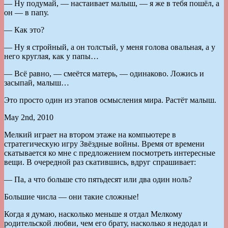
— Ну подумай, — настаивает малыш, — я же в тебя пошёл, а
он — в папу.
— Как это?
— Ну я стройный, а он толстый, у меня голова овальная, а у
него круглая, как у папы…
— Всё равно, — смеётся матерь, — одинаково. Ложись и
засыпай, малыш…
Это просто один из этапов осмысления мира. Растёт малыш.
May 2nd, 2010
Мелкий играет на втором этаже на компьютере в
стратегическую игру Звёздные войны. Время от времени
скатывается ко мне с предложением посмотреть интересные
вещи. В очередной раз скатившись, вдруг спрашивает:
— Па, а что больше сто пятьдесят или два один ноль?
Большие числа — они такие сложные!
Когда я думаю, насколько меньше я отдал Мелкому
родительской любви, чем его брату, насколько я недодал и