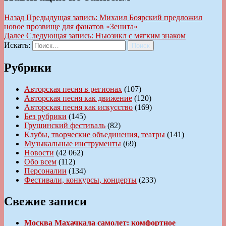
Назад
Предыдущая запись:
Михаил Боярский предложил
новое прозвище для фанатов «Зенита»
Далее
Следующая запись:
Ньюзикл с мягким знаком
Искать:
Поиск
Рубрики
Авторская песня в регионах
(107)
Авторская песня как движение
(120)
Авторская песня как искусство
(169)
Без рубрики
(145)
Грушинский фестиваль
(82)
Клубы, творческие объединения, театры
(141)
Музыкальные инструменты
(69)
Новости
(42 062)
Обо всем
(112)
Персоналии
(134)
Фестивали, конкурсы, концерты
(233)
Свежие записи
Москва Махачкала самолет: комфортное