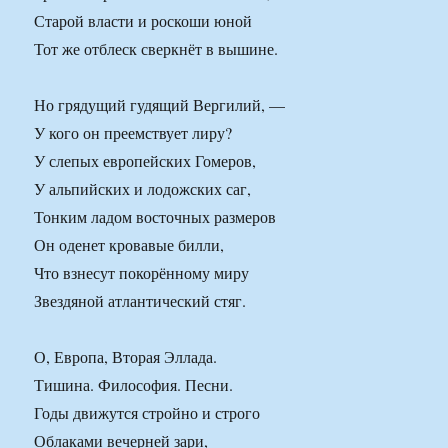
Старой власти и роскоши юной
Тот же отблеск сверкнёт в вышине.
Но грядущий гудящий Вергилий, —
У кого он преемствует лиру?
У слепых европейских Гомеров,
У альпийских и лодожских саг,
Тонким ладом восточных размеров
Он оденет кровавые билли,
Что взнесут покорённому миру
Звездяной атлантический стяг.
О, Европа, Вторая Эллада.
Тишина. Философия. Песни.
Годы движутся стройно и строго
Облаками вечерней зари,