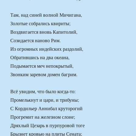
Там, над синей волной Мичигана,
Золотые собрались квириты;
Воздвигается вновь Капитолий,
Созидается наново Рим.
Из огромных индейских раздолий,
Обратившись на два океана,
Подымается меч непокрытый,
Звонким заревом домен багрим.
Всё увидим, что было когда-то:
Промелькнут и цари, и трибуны;
С Кордильер Аннибал круторогий
Прогремит на железном слоне;
Дряхлый Цезарь в пурпуровой тоге
Брызнет кровью на плиты Сената;