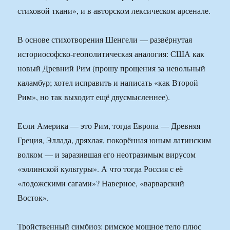
стиховой ткани», и в авторском лексическом арсенале.
В основе стихотворения Шенгели — развёрнутая
историософско-геополитическая аналогия: США как
новый Древний Рим (прошу прощения за невольный
каламбур; хотел исправить и написать «как Второй
Рим», но так выходит ещё двусмысленнее).
Если Америка — это Рим, тогда Европа — Древняя
Греция, Эллада, дряхлая, покорённая юным латинским
волком — и заразившая его неотразимым вирусом
«эллинской культуры». А что тогда Россия с её
«лодожскими сагами»? Наверное, «варварский
Восток».
Тройственный симбиоз: римское мощное тело плюс