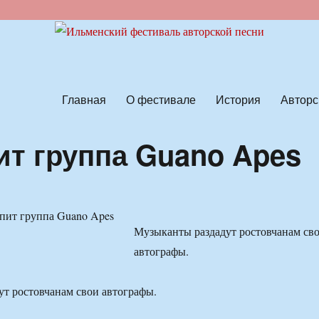
ской песни
Главная
О фестивале
История
Авторс
ит группа Guano Apes
Музыканты раздадут ростовчанам св
автографы.
т ростовчанам свои автографы.