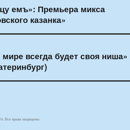
ицу емъ»: Премьера микса
вского казанка»
 мире всегда будет своя ниша»
атеринбург)
16. Все права защищены