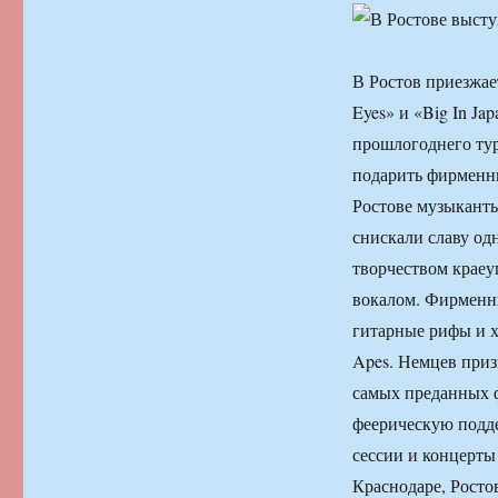
В Ростов приезжа
Eyes» и «Big In J
прошлогоднего тур
подарить фирменн
Ростове музыканты
снискали славу од
творчеством краеу
вокалом. Фирменны
гитарные рифы и 
Apes. Немцев приз
самых преданных 
феерическую подд
сессии и концерт
Краснодаре, Росто