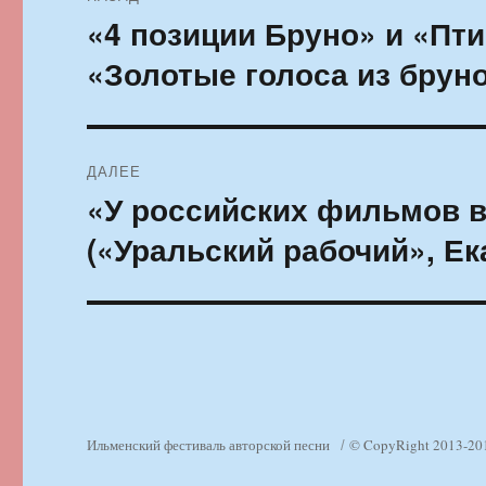
по
«4 позиции Бруно» и «Пт
Предыдущая
запись:
записям
«Золотые голоса из бруно
ДАЛЕЕ
«У российских фильмов в
Следующая
запись:
(«Уральский рабочий», Ек
Ильменский фестиваль авторской песни
© CopyRight 2013-20