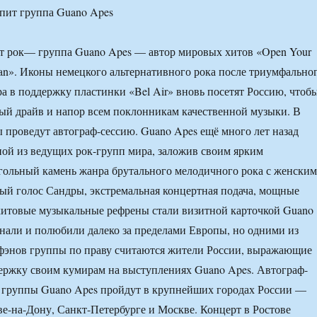
ет рок— группа Guano Apes — автор мировых хитов «Open Your
apan». Иконы немецкого альтернативного рока после триумфально
а в поддержку пластинки «Bel Air» вновь посетят Россию, чтоб
ый драйв и напор всем поклонникам качественной музыки. В
 проведут автограф-сессию. Guano Apes ещё много лет назад
ной из ведущих рок-групп мира, заложив своим ярким
гольный камень жанра брутального мелодичного рока с женским
й голос Сандры, экстремальная концертная подача, мощные
хитовые музыкальные рефрены стали визитной карточкой Guano
нали и полюбили далеко за пределами Европы, но одними из
фэнов группы по праву считаются жители России, выражающие
ержку своим кумирам на выступлениях Guano Apes. Автограф-
ы группы Guano Apes пройдут в крупнейших городах России —
ве-на-Дону, Санкт-Петербурге и Москве. Концерт в Ростове