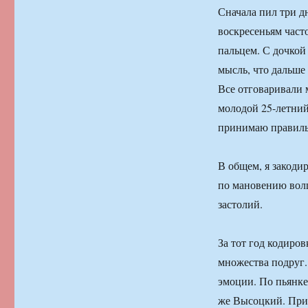
Сначала пил три дн
воскресеньям част
пальцем. С дочкой
мысль, что дальше 
Все отговаривали 
молодой 25-летний
принимаю правиль
В общем, я закоди
по мановению вол
застолий.
За тот год кодиро
множества подруг.
эмоции. По пьянке-
же Высоцкий. Прих