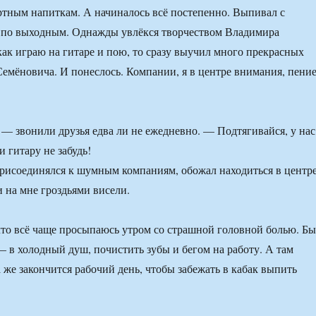
ртным напиткам. А начиналось всё постепенно. Выпивал с
, по выходным. Однажды увлёкся творчеством Владимира
как играю на гитаре и пою, то сразу выучил много прекрасных
емёновича. И понеслось. Компании, я в центре внимания, пени
 — звонили друзья едва ли не ежедневно. — Подтягивайся, у нас
и гитару не забудь!
рисоединялся к шумным компаниям, обожал находиться в центр
 на мне гроздьями висели.
 что всё чаще просыпаюсь утром со страшной головной болью. Б
— в холодный душ, почистить зубы и бегом на работу. А там
а же закончится рабочий день, чтобы забежать в кабак выпить