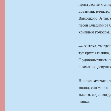
пристрастие к спи
друзьями, нечасто
Высоцкого. А так 
песен Владимира С
хриплым голосом.
— Антоха, ты где?
тут крутая пьянка, 
С удовольствием п
внимания, девушки
Но стал замечать,
молод, сил много 
маялся, ждал, когд
пивка.