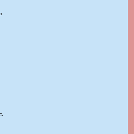
о
т,
.