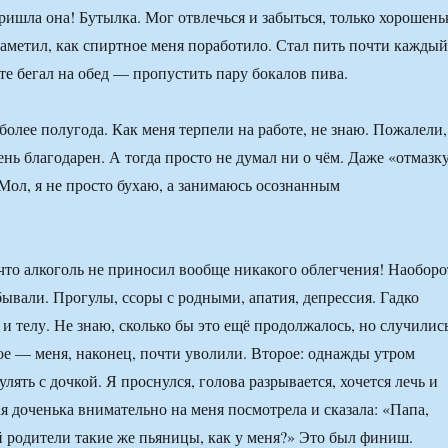
ришла она! Бутылка. Мог отвлечься и забыться, только хорошень
заметил, как спиртное меня поработило. Стал пить почти каждый
те бегал на обед — пропустить пару бокалов пива.
более полугода. Как меня терпели на работе, не знаю. Пожалели,
чень благодарен. А тогда просто не думал ни о чём. Даже «отмазк
 Мол, я не просто бухаю, а занимаюсь осознанным
что алкоголь не приносил вообще никакого облегчения! Наоборо
ывали. Прогулы, ссоры с родными, апатия, депрессия. Гадко
и телу. Не знаю, сколько бы это ещё продолжалось, но случилис
ое — меня, наконец, почти уволили. Второе: однажды утром
лять с дочкой. Я проснулся, голова разрывается, хочется лечь и
я доченька внимательно на меня посмотрела и сказала: «Папа,
ей родители такие же пьяницы, как у меня?» Это был финиш.