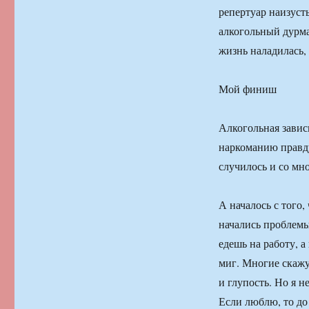
репертуар наизуст
алкогольный дурма
жизнь наладилась, 
Мой финиш
Алкогольная завис
наркоманию правду
случилось и со мн
А началось с того,
начались проблемы.
едешь на работу, 
миг. Многие скажу
и глупость. Но я 
Если люблю, то до