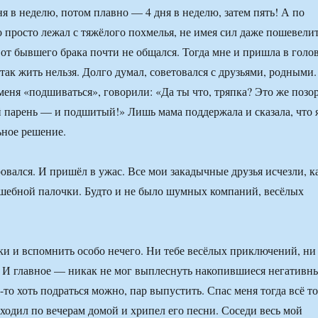
я в неделю, потом плавно — 4 дня в неделю, затем пять! А по
о просто лежал с тяжёлого похмелья, не имея сил даже пошевели
 от бывшего брака почти не общался. Тогда мне и пришла в голо
так жить нельзя. Долго думал, советовался с друзьями, родными.
меня «подшиваться», говорили: «Да ты что, тряпка? Это же позор
 парень — и подшитый!» Лишь мама поддержала и сказала, что 
ное решение.
ровался. И пришёл в ужас. Все мои закадычные друзья исчезли, к
шебной палочки. Будто и не было шумных компаний, весёлых
вки и вспомнить особо нечего. Ни тебе весёлых приключений, ни
 И главное — никак не мог выплеснуть накопившиеся негативн
то хоть подраться можно, пар выпустить. Спас меня тогда всё то
одил по вечерам домой и хрипел его песни. Соседи весь мой