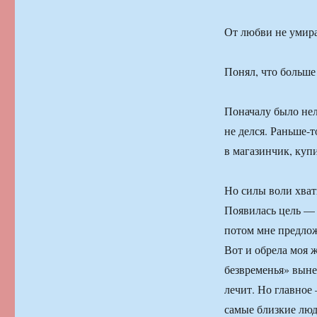
От любви не умир
Понял, что больше 
Поначалу было нел
не делся. Раньше-т
в магазинчик, купи
Но силы воли хвати
Появилась цель — 
потом мне предлож
Вот и обрела моя 
безвременья» выне
лечит. Но главное
самые близкие люди