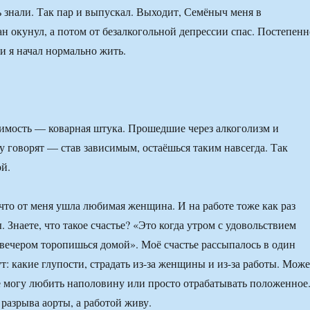
ь знали. Так пар и выпускал. Выходит, Семёныч меня в
н окунул, а потом от безалкогольной депрессии спас. Постепенн
и я начал нормально жить.
имость — коварная штука. Прошедшие через алкоголизм и
 говорят — став зависимым, остаёшься таким навсегда. Так
ой.
 что от меня ушла любимая женщина. И на работе тоже как раз
 Знаете, что такое счастье? «Это когда утром с удовольствием
а вечером торопишься домой». Моё счастье рассыпалось в один
т: какие глупости, страдать из-за женщины и из-за работы. Може
не могу любить наполовину или просто отрабатывать положенное
 разрыва аорты, а работой живу.