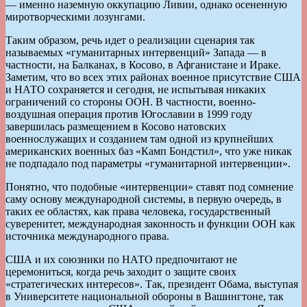
— именно наземную оккупацию Ливии, однако осененную
миротворческими лозунгами.
Таким образом, речь идет о реализации сценария так
называемых «гуманитарных интервенций» Запада — в
частности, на Балканах, в Косово, в Афганистане и Ираке.
Заметим, что во всех этих районах военное присутствие США
и НАТО сохраняется и сегодня, не испытывая никаких
ограничений со стороны ООН. В частности, военно-
воздушная операция против Югославии в 1999 году
завершилась размещением в Косово натовских
военнослужащих и созданием там одной из крупнейших
американских военных баз «Камп Бондстил», что уже никак
не подпадало под параметры «гуманитарной интервенции».
Понятно, что подобные «интервенции» ставят под сомнение
саму основу международной системы, в первую очередь, в
таких ее областях, как права человека, государственный
суверенитет, международная законность и функции ООН как
источника международного права.
США и их союзники по НАТО предпочитают не
церемониться, когда речь заходит о защите своих
«стратегических интересов». Так, президент Обама, выступая
в Университете национальной обороны в Вашингтоне, так