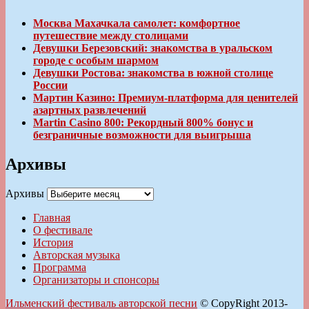
Москва Махачкала самолет: комфортное
путешествие между столицами
Девушки Березовский: знакомства в уральском
городе с особым шармом
Девушки Ростова: знакомства в южной столице
России
Мартин Казино: Премиум-платформа для ценителей
азартных развлечений
Martin Casino 800: Рекордный 800% бонус и
безграничные возможности для выигрыша
Архивы
Архивы
Главная
О фестивале
История
Авторская музыка
Программа
Организаторы и спонсоры
Ильменский фестиваль авторской песни
© CopyRight 2013-