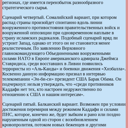
регионах, где имеется переизбыток разнообразного
стратегического сырья.
Сценарий четвертый. Сомалийский вариант, при котором
распад страны произойдет спонтанно вдоль линии
вооруженного противостояния правительственных войск и
вооруженной оппозиции при одновременном наплыве в
страну исламских радикалов. Подобный сценарий вряд ли
устроит Запад, однако от этого он не становится менее
реалистичным. По заявлению Верховного
главнокомандующего Объединенными вооруженными
силами НАТО в Европе американского адмирала Джеймса
Ставридиса, среди восставших в Ливии появились
террористы из «Аль-Каиды» и боевики движения «Хизбалла».
Косвенно данную информацию признал в интервью
телекомпании «Эн-би-си» президент США Барак Обама. Он
подчеркнул: нельзя утверждать, что «среди противников
Каддафи нет тех, кто настроен недружественно по
отношению к США и нашим интересам».
Сценарий пятый. Балканский вариант. Возможен при условии
достижения перемирия между режимом Каддафи и силами
ПНС, которое, конечно же, будет зыбким и рано или поздно
нарушенным одной из сторон с возобновлением
кровопролития, потоком новых беженцев и другими