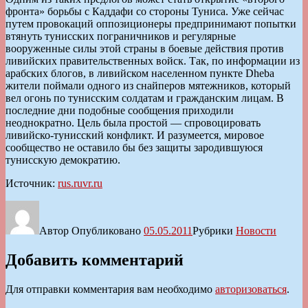
фронта» борьбы с Каддафи со стороны Туниса. Уже сейчас
путем провокаций оппозиционеры предпринимают попытки
втянуть тунисских пограничников и регулярные
вооруженные силы этой страны в боевые действия против
ливийских правительственных войск. Так, по информации из
арабских блогов, в ливийском населенном пункте Dheba
жители поймали одного из снайперов мятежников, который
вел огонь по тунисским солдатам и гражданским лицам. В
последние дни подобные сообщения приходили
неоднократно. Цель была простой — спровоцировать
ливийско-тунисский конфликт. И разумеется, мировое
сообщество не оставило бы без защиты зародившуюся
тунисскую демократию.
Источник:
rus.ruvr.ru
Автор
Опубликовано
05.05.2011
Рубрики
Новости
Добавить комментарий
Для отправки комментария вам необходимо
авторизоваться
.