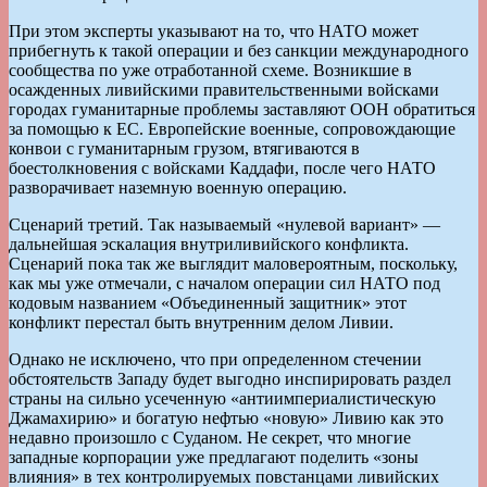
При этом эксперты указывают на то, что НАТО может
прибегнуть к такой операции и без санкции международного
сообщества по уже отработанной схеме. Возникшие в
осажденных ливийскими правительственными войсками
городах гуманитарные проблемы заставляют ООН обратиться
за помощью к ЕС. Европейские военные, сопровождающие
конвои с гуманитарным грузом, втягиваются в
боестолкновения с войсками Каддафи, после чего НАТО
разворачивает наземную военную операцию.
Сценарий третий. Так называемый «нулевой вариант» —
дальнейшая эскалация внутриливийского конфликта.
Сценарий пока так же выглядит маловероятным, поскольку,
как мы уже отмечали, с началом операции сил НАТО под
кодовым названием «Объединенный защитник» этот
конфликт перестал быть внутренним делом Ливии.
Однако не исключено, что при определенном стечении
обстоятельств Западу будет выгодно инспирировать раздел
страны на сильно усеченную «антиимпериалистическую
Джамахирию» и богатую нефтью «новую» Ливию как это
недавно произошло с Суданом. Не секрет, что многие
западные корпорации уже предлагают поделить «зоны
влияния» в тех контролируемых повстанцами ливийских