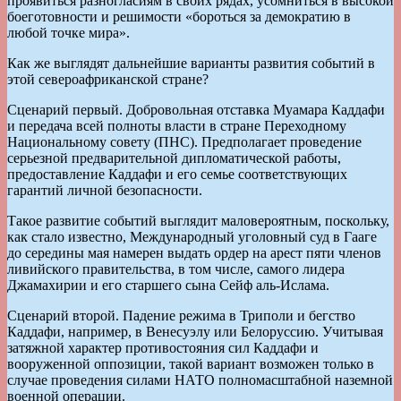
проявиться разногласиям в своих рядах, усомниться в высокой
боеготовности и решимости «бороться за демократию в
любой точке мира».
Как же выглядят дальнейшие варианты развития событий в
этой североафриканской стране?
Сценарий первый. Добровольная отставка Муамара Каддафи
и передача всей полноты власти в стране Переходному
Национальному совету (ПНС). Предполагает проведение
серьезной предварительной дипломатической работы,
предоставление Каддафи и его семье соответствующих
гарантий личной безопасности.
Такое развитие событий выглядит маловероятным, поскольку,
как стало известно, Международный уголовный суд в Гааге
до середины мая намерен выдать ордер на арест пяти членов
ливийского правительства, в том числе, самого лидера
Джамахирии и его старшего сына Сейф аль-Ислама.
Сценарий второй. Падение режима в Триполи и бегство
Каддафи, например, в Венесуэлу или Белоруссию. Учитывая
затяжной характер противостояния сил Каддафи и
вооруженной оппозиции, такой вариант возможен только в
случае проведения силами НАТО полномасштабной наземной
военной операции.