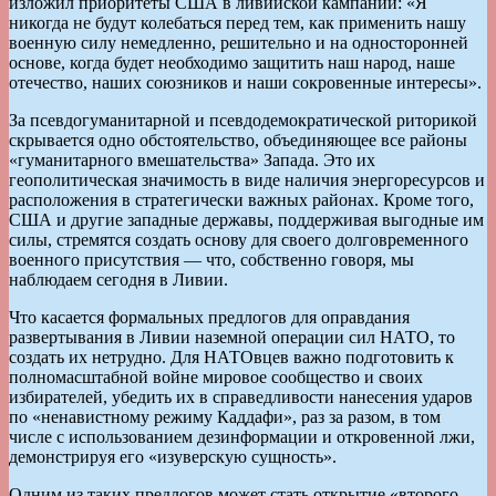
изложил приоритеты США в ливийской кампании: «Я
никогда не будут колебаться перед тем, как применить нашу
военную силу немедленно, решительно и на односторонней
основе, когда будет необходимо защитить наш народ, наше
отечество, наших союзников и наши сокровенные интересы».
За псевдогуманитарной и псевдодемократической риторикой
скрывается одно обстоятельство, объединяющее все районы
«гуманитарного вмешательства» Запада. Это их
геополитическая значимость в виде наличия энергоресурсов и
расположения в стратегически важных районах. Кроме того,
США и другие западные державы, поддерживая выгодные им
силы, стремятся создать основу для своего долговременного
военного присутствия — что, собственно говоря, мы
наблюдаем сегодня в Ливии.
Что касается формальных предлогов для оправдания
развертывания в Ливии наземной операции сил НАТО, то
создать их нетрудно. Для НАТОвцев важно подготовить к
полномасштабной войне мировое сообщество и своих
избирателей, убедить их в справедливости нанесения ударов
по «ненавистному режиму Каддафи», раз за разом, в том
числе с использованием дезинформации и откровенной лжи,
демонстрируя его «изуверскую сущность».
Одним из таких предлогов может стать открытие «второго