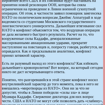
Вероятнее всего США и их союзники будут настаивать на
принятии новой резолюции ООН, которая бы сняла
ограничения на проведение в Ливии военной сухопутной
операции. Об этом, в частности заявил помощник замгенсека
НАТО по политическим вопросам Джеймс Аппатурай в ходе
видеомоста со студентами Московского государственного
лингвистического университета. Дальнейшее втягивание сил
НАТО в конфликт объясняется тем, что воздушная операция
не дала желаемого быстрого результата. Расчет на то, что
вооруженные силы Каддафи, деморализованные
массированными авиационными ударами, прекратят
наступление на повстанцев и, попросту говоря, разбегутся, не
оправдался. Как и предсказывали аналитики, конфликт
принял затяжной характер.
Есть ли разумный выход из этого конфликта? Как избежать
дальнейшего кровопролития? Вот вопрос, на который сегодня
никто не даст исчерпывающего ответа.
Понятно, что разгоревшийся в этой стране конфликт носил
внутриливийский характер до того момента, пока в него не
вмешались «миротворцы из НАТО». Они ни за что не
допустят, чтобы в Ливии победили «силы зла» в лице
Муамара Каддафи. Свержение диктатора для них вопрос
чести. США и НАТО не могут себе позволить дать «слабину»,