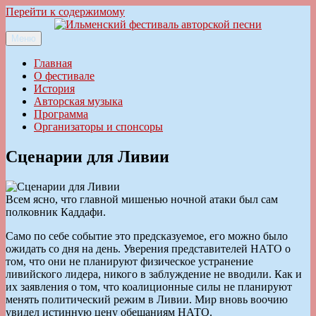
Перейти к содержимому
Меню
Ильменский фестиваль авторской песни
Главная
О фестивале
История
Авторская музыка
Программа
Организаторы и спонсоры
Сценарии для Ливии
Всем ясно, что главной мишенью ночной атаки был сам
полковник Каддафи.
Само по себе событие это предсказуемое, его можно было
ожидать со дня на день. Уверения представителей НАТО о
том, что они не планируют физическое устранение
ливийского лидера, никого в заблуждение не вводили. Как и
их заявления о том, что коалиционные силы не планируют
менять политический режим в Ливии. Мир вновь воочию
увидел истинную цену обещаниям НАТО.