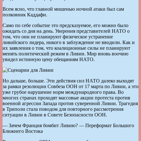
Всем ясно, что главной мишенью ночной атаки был сам
полковник Каддафи.
Само по себе событие это предсказуемое, его можно было
ожидать со дня на день. Уверения представителей НАТО о
том, что они не планируют физическое устранение
ливийского лидера, никого в заблуждение не вводили. Как и
их заявления о том, что коалиционные силы не планируют
менять политический режим в Ливии. Мир вновь воочию
увидел истинную цену обещаниям НАТО.
Но дальше, больше. Эти действия сил НАТО далеко выходят
за рамки резолюции Совбеза ООН от 17 марта по Ливии, а это
уже грубое нарушение норм международного права. Во
многих странах проходят массовые акции протеста против
военной агрессии Запада против суверенной Ливии. Трагедия
в Триполи стала поводом для повторного рассмотрения
ситуации в Ливии в Совете Безопасности ООН.
— Зачем Франция бомбит Ливию? — Переформат Большого
Ближнего Востока