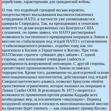
атрибутами, характерными для гражданской войны.
О том, что подобный сценарий весьма вероятен,
свидетельствуют высказывания высокопоставленных
сотрудников НАТО, в частности уже упоминавшегося
адмирала Ставридиса. Так, на проходивших в сенатском
комитете по делам вооруженных сил Конгресса США
слушаниях, он прямо заявил, что НАТО рассматривает
возможность постепенного превращения операции в Ливии в
миссию по стабилизации под эгидой НАТО с установлением
«стабилизационного режима», подобно тому, как это
произошло в Боснии и Герцеговине и Косово. При этом
НАТОвские стратеги «убивают двух зайцев». С одной
стороны, они восполняют очевидные слабость и
разобщенность вооруженной оппозиции. С другой стороны,
препятствуют проникновению в Ливию исламских
террористов. Кроме того, размещение на долгосрочной основе
многонациональных контингентов, действующих под эгидой
Североатлантического альянса, позволит Брюсселю обойти
единственное ограничение, которое наложил на операцию в
Ливии Совбез ООН. В резолюции № 1973 говорится о
возможности применения против режима Каддафи всех
необходимых мер, за исключением «оккупации». Перевод
воздушной операции в плоскость многонациональной миссии
на практике будет означать — как показывает пример Косово