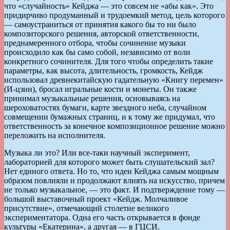
что «случайность» Кейджа — это совсем не «абы как». Это
придирчиво продуманный и трудоемкий метод, цель которого
— самоустраниться от принятия какого бы то ни было
композиторского решения, авторской ответственности,
преднамеренного отбора, чтобы сочинение музыки
происходило как бы само собой, независимо от воли
конкретного сочинителя. Для того чтобы определить такие
параметры, как высота, длительность, громкость, Кейдж
использовал древнекитайскую гадательную «Книгу перемен»
(И-цзин), бросал игральные кости и монеты. Он также
принимал музыкальные решения, основываясь на
шероховатостях бумаги, карте звездного неба, случайном
совмещении бумажных страниц, и к тому же придумал, что
ответственность за конечное композиционное решение можно
переложить на исполнителя.
Музыка ли это? Или все-таки научный эксперимент,
лабораторией для которого может быть слушательский зал?
Нет единого ответа. Но то, что идеи Кейджа самым мощным
образом повлияли и продолжают влиять на искусство, причем
не только музыкальное, — это факт. И подтверждение тому —
большой выставочный проект «Кейдж. Молчаливое
присутствие», отмечающий столетие великого
экспериментатора. Одна его часть открывается в фонде
культуры «Екатерина», а другая — в ГЦСИ.