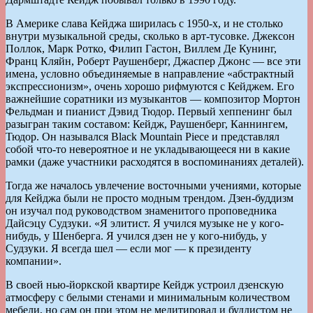
В Америке слава Кейджа ширилась с 1950-х, и не столько
внутри музыкальной среды, сколько в арт-тусовке. Джексон
Поллок, Марк Ротко, Филип Гастон, Виллем Де Кунинг,
Франц Кляйн, Роберт Раушенберг, Джаспер Джонс — все эти
имена, условно объединяемые в направление «абстрактный
экспрессионизм», очень хорошо рифмуются с Кейджем. Его
важнейшие соратники из музыкантов — композитор Мортон
Фельдман и пианист Дэвид Тюдор. Первый хеппенинг был
разыгран таким составом: Кейдж, Раушенберг, Каннингем,
Тюдор. Он назывался Black Mountain Piece и представлял
собой что-то невероятное и не укладывающееся ни в какие
рамки (даже участники расходятся в воспоминаниях деталей).
Тогда же началось увлечение восточными учениями, которые
для Кейджа были не просто модным трендом. Дзен-буддизм
он изучал под руководством знаменитого проповедника
Дайсэцу Судзуки. «Я элитист. Я учился музыке не у кого-
нибудь, у Шенберга. Я учился дзен не у кого-нибудь, у
Судзуки. Я всегда шел — если мог — к президенту
компании».
В своей нью-йоркской квартире Кейдж устроил дзенскую
атмосферу с белыми стенами и минимальным количеством
мебели, но сам он при этом не медитировал и буддистом не