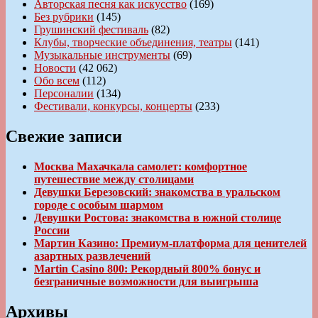
Авторская песня как искусство
(169)
Без рубрики
(145)
Грушинский фестиваль
(82)
Клубы, творческие объединения, театры
(141)
Музыкальные инструменты
(69)
Новости
(42 062)
Обо всем
(112)
Персоналии
(134)
Фестивали, конкурсы, концерты
(233)
Свежие записи
Москва Махачкала самолет: комфортное
путешествие между столицами
Девушки Березовский: знакомства в уральском
городе с особым шармом
Девушки Ростова: знакомства в южной столице
России
Мартин Казино: Премиум-платформа для ценителей
азартных развлечений
Martin Casino 800: Рекордный 800% бонус и
безграничные возможности для выигрыша
Архивы