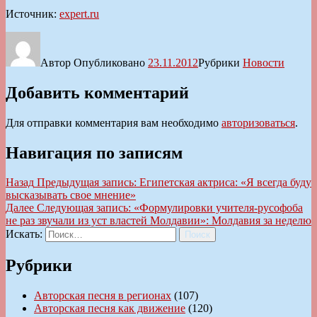
Источник:
expert.ru
Автор
Опубликовано
23.11.2012
Рубрики
Новости
Добавить комментарий
Для отправки комментария вам необходимо
авторизоваться
.
Навигация по записям
Назад
Предыдущая запись:
Египетская актриса: «Я всегда буду
высказывать свое мнение»
Далее
Следующая запись:
«Формулировки учителя-русофоба
не раз звучали из уст властей Молдавии»: Молдавия за неделю
Искать:
Поиск
Рубрики
Авторская песня в регионах
(107)
Авторская песня как движение
(120)