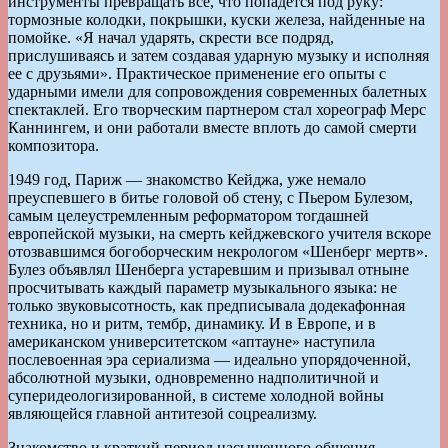
инструменты превращать все, что попадется под руку:
тормозные колодки, покрышки, куски железа, найденные на
помойке. «Я начал ударять, скрести все подряд,
прислушиваясь и затем создавая ударную музыку и исполняя
ее с друзьями». Практическое применение его опыты с
ударными имели для сопровождения современных балетных
спектаклей. Его творческим партнером стал хореограф Мерс
Каннингем, и они работали вместе вплоть до самой смерти
композитора.
1949 год, Париж — знакомство Кейджа, уже немало
преуспевшего в битье головой об стену, с Пьером Булезом,
самым целеустремленным реформатором тогдашней
европейской музыки, на смерть кейджевского учителя вскоре
отозвавшимся богоборческим некрологом «Шенберг мертв».
Булез объявлял Шенберга устаревшим и призывал отныне
просчитывать каждый параметр музыкального языка: не
только звуковысотность, как предписывала додекафонная
техника, но и ритм, тембр, динамику. И в Европе, и в
американском университетском «аптауне» наступила
послевоенная эра сериализма — идеально упорядоченной,
абсолютной музыки, одновременно надполитичной и
суперидеологизированной, в системе холодной войны
являющейся главной антитезой соцреализму.
Знакомство и краткий период насыщенного общения