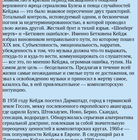
верховного жреца сериализма Булеза и певца случайностей
Кейджа — это было знаковое пересечение двух траекторий.
Тотальный контроль, исповедуемый одним, и бесконечная
погоня за недетерминированностью, в которой проводил
свою жизнь другой. Жесткий бунт и тихий взрыв. «Шенберг
мертв» и «Бетховен ошибался». Именно Бетховена Кейдж
избрал виновником неправильного пути, по которому пошел
XIX век. Субъективность, эмоциональность, нарратив,
убежденность в том, что музыка должна что-то выражать,
откуда-то и куда-то вести, коммуницировать со слушателем,
— все это, по мнению Кейджа, огромная ошибка, тупик. На
самом деле цель — бесцельность. Предлагая в течение всей
жизни самые неожиданные и смелые пути ее достижения, он
звал к освобождению музыки и приносил в жертву самое,
казалось бы, в ней привлекательное — композиторскую
интуицию.
В 1958 году Кейдж посетил Дармштадт, город в германской
земле Гессен, мекку послевоенного европейского авангарда,
где царили Булез, Штокхаузен, Ноно, Берио. Скандал,
сенсация, водораздел. Обнаружилась серьезная альтернатива
сериальной доктрине, повлекшая за собой значительную
переоценку ценностей в композиторских кругах. 1960-е —
пик популярности Кейджа в Европе. В следующий раз в
Дармштадте Кейдж побывал только в 1990 году.