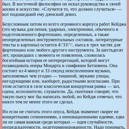
был. В восточной философии он искал руководства к своей
жизни в искусстве. «Случится то, что должно случиться» —
вот подошедший ему дзенский девиз.
Безусловным хитом из всего огромного корпуса работ Кейджа
(это музыка для пения, ударных, электроники, обычного и
подготовленного фортепиано, определенных, а также
неопределенных инструментальных составов, литературные
тексты и картины) остается 4\’33\’\’, пьеса в трех частях для
фортепиано или любого другого инструмента. За шестьдесят
лет, прошедших с момента ее появления, сложилась
богатейшая история ее интерпретаций, которой могут
позавидовать оперы Моцарта и симфонии Бетховена. Она
состоит из 4 минут и 33 секунд неисполнения музыки,
заполняемых чем угодно — тишиной, звуками улицы,
негодующими или, наоборот, радостными возгласами. При
этом остается в силе классическая концертная рамка — зал,
сцена, исполнители, слушатели. Да, скептики говорят, что
такую пьесу мог бы написать любой, но Кейдж отмечал, что
никто тем не менее этого не сделал.
Но если не считать этого опуса, Кейдж знаменит скорее не
конкретными сочинениями, а инновационными идеями, едва
ли не самая важная среди которых — идея случайности,
непредсказуемости, недетерминированности. Надо понимать,