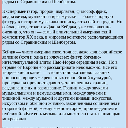
рядом со Стравинским и Шенбергом.
Экспериментатор, пророк, шарлатан, философ, фрик,
медиазвезда, музыкант и враг музыки — более спорную
фигуру в истории музыкального искусства найти трудно. Но
сейчас, в год столетия Джона Кейджа, уже совершенно
очевидно, что он — самый влиятельный американский
композитор ХХ века, в мировом контексте располагающийся
рядом со Стравинским и Шенбергом.
Кейдж — чисто американское, точнее, даже калифорнийское
явление (хотя и одна из ключевых фигур богемно-
интеллектуальной элиты Нью-Йорка середины века). Но в
отрыве от Европы его рассматривать невозможно. Все его
творческие искания — это постановка заново главных
вопросов, вроде уже решенных европейской культурой,
проверка на прочность давно установленных границ,
раздвигание их и размывание. Границ между звуками
музыкальными и немузыкальными, между звуками и
тишиной, между музыкой и другими видами искусства,
искусством и обычной жизнью, законченным сочинением и
открытой формой, между композитором, произведением и
публикой. «Все есть музыка или может ею стать с помощью
микрофона».