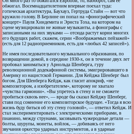
Он много раз то обжигался Европой, то, наоборот, сам ее
обжигал. Восемнадцатилетним впервые поехал туда:
готическая архитектура, Баухауз, Гертруда Стайн — вот что
кружило голову. В Берлине он попал на «фонографический
концерт» Пауля Хиндемита и Эрнста Тоха, на котором на
сцене музицировали не живые музыканты, а фонографы с
записанными на них звуками — отсюда растут корни многих
его будущих работ, скажем, серии «Воображаемых пейзажей»
(есть для 12 радиоприемников, есть для «любых 42 записей»).
Не имея последовательного музыкального образования, по
возвращении домой, в середине 1930-х, он в течение двух лет
пробовал заниматься у Арнольда Шенберга, гуру
революционной додекафонной системы, эмигрировавшего в
Америку из нацистской Германии. Для Кейджа Шенберг был
богом. Для Шенберга Кейдж, как гласит апокриф, «не
композитором, а изобретателем», которому не хватало
«чувства гармонии». «Вы упретесь в стену и не сможете
пробиться сквозь нее», — вроде бы сказал Кейджу Шенберг,
ставя под сомнение его композиторское будущее. «Тогда я всю
жизнь буду биться об эту стену головой», — ответил Кейдж. И
стал экспериментировать с электрическими приборами, в
пианино, между струнами, засовывать чужеродные детали —
болты, шурупы, монеты, войлок, — добиваясь от него
звучания оркестра ударных инструментов, а в ударные