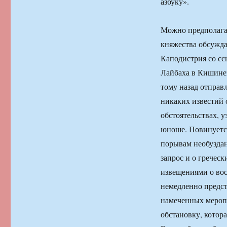
азбуку».
Можно предполагат
княжества обсужда
Каподистрия со сс
Лайбаха в Кишинев
тому назад отправ
никаких известий 
обстоятельствах, 
юноше. Повинуется
порывам необуздан
запрос и о греческ
извещениями о вос
немедленно предст
намеченных меропр
обстановку, котора