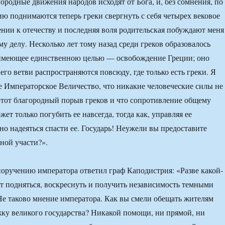
ородные движения народов исходят от Бога, и, без сомнения, по
 поднимаются теперь греки свергнуть с себя четырех вековое
ении к отечеству и последняя воля родительская побуждают меня
му делу. Несколько лет тому назад среди греков образовалось
 имеющее единственною целью — освобождение Греции; оно
его ветви распространяются повсюду, где только есть греки. Я
 Императорское Величество, что никакие человеческие силы не
этот благородный порыв греков и что сопротивление общему
т только погубить ее навсегда, тогда как, управляя ее
но надеяться спасти ее. Государь! Неужели вы предоставите
нной участи?».
поручению императора ответил граф Каподистрия: «Разве какой-
т подняться, воскреснуть и получить независимость темными
Не таково мнение императора. Как вы смели обещать жителям
ку великого государства? Никакой помощи, ни прямой, ни