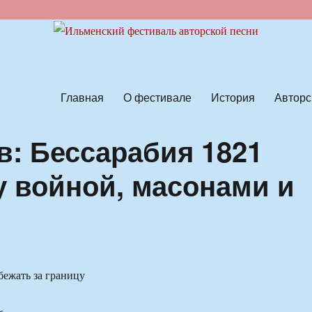
ской песни
Главная
О фестивале
История
Авторс
в: Бессарабия 1821
у войной, масонами и
ежать за границу