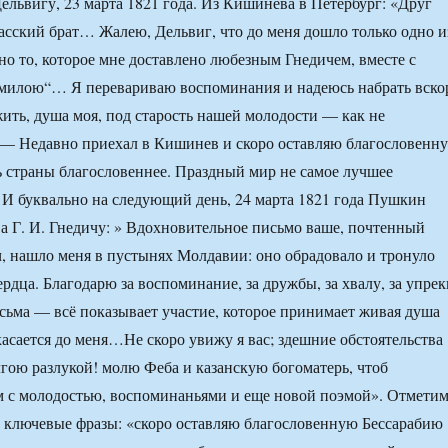
львигу, 23 марта 1821 года. Из Кишинева в Петербург: «Друг
асский брат… Жалею, Дельвиг, что до меня дошло только одно и
но то, которое мне доставлено любезным Гнедичем, вместе с
милою“… Я перевариваю воспоминания и надеюсь набрать вско
жить, душа моя, под старость нашей молодости — как не
— Недавно приехал в Кишинев и скоро оставляю благословенн
 страны благословеннее. Праздный мир не самое лучшее
 И буквально на следующий день, 24 марта 1821 года Пушкин
 Г. И. Гнедичу: » Вдохновительное письмо ваше, почтенный
 нашло меня в пустынях Молдавии: оно обрадовало и тронуло
рдца. Благодарю за воспоминание, за дружбы, за хвалу, за упрек
исьма — всё показывает участие, которое принимает живая душа
касается до меня…Не скоро увижу я вас; здешние обстоятельства
лгою разлукой! молю Феба и казанскую богоматерь, чтоб
ам с молодостью, воспоминаньями и еще новой поэмой». Отмети
е ключевые фразы: «скоро оставляю благословенную Бессарабию