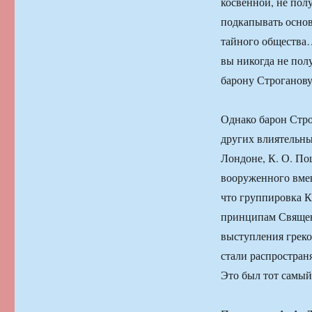
косвенной, не пол
подкапывать осно
тайного общества…
вы никогда не пол
барону Строганову
Однако барон Стро
других влиятельны
Лондоне, К. О. По
вооруженного вмеш
что группировка К
принципам Священ
выступления греков
стали распростран
Это был тот самый 