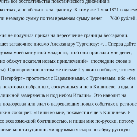
учить все обстоятельства повстанческого движения в
ствах, а не «бежать » за границу. К тому же 1 мая 1821 года ем
и немалую сумму по тем временам сумму денег — 7600 рублей.
мия не получила приказ на пересечение границы Бессарабии.
шет загадочное письмо Александру Тургеневу: «…Сперва дайте
узьям моей минутной младости, чтоб они прислали мне денег,
но обяжут искателя новых приключений». (последние слова в
ы). Одновременно в этом же письме Пушкин сообщает, что ему
 Петербург» проститься с Карамзиными, с Тургеневым, ибо «без
ез некоторых избранных, соскучишься и не в Кишиневе, а вдали
лицыной замерзнешь и под небом Италии». Это наводит на
 подозревал или знал о назревающих новых событиях в регионе
кин сообщает: «Пиши ко мне, покамест я еще в Кишиневе. Я
ь со всевозможной болтливостью, и пиши мне по-русски, потому
с моими конституционными друзьями я скоро позабуду русскую