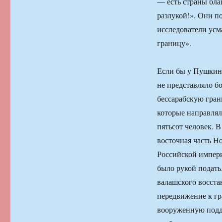
— есть страны бла
разлукой!». Они п
исследователи усм
границу».
Если бы у Пушкина
не представляло б
бессарабскую гран
которые направлял
пятьсот человек. 
восточная часть Н
Российской импери
было рукой подать
валашского восста
передвижение к гр
вооруженную подде