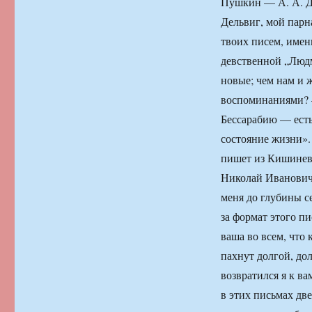
Пушкин — А. А. Де
Дельвиг, мой парн
твоих писем, имен
девственной „Люд
новые; чем нам и 
воспоминаниями? 
Бессарабию — есть
состояние жизни».
пишет из Кишинева
Николай Иванович,
меня до глубины се
за формат этого п
ваша во всем, что 
пахнут долгой, до
возвратился я к в
в этих письмах дв