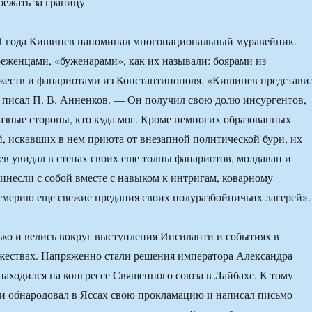
ежать за границу
21 года Кишинев напоминал многонациональный муравейник.
беженцами, «буженарами», как их называли: боярами из
жеств и фанариотами из Константинополя. «Кишинев представи
 писал П. В. Анненков. — Он получил свою долю инсургентов,
азные стороны, кто куда мог. Кроме немногих образованных
, искавших в нем приюта от внезапной политической бури, их
в увидал в стенах своих еще толпы фанариотов, молдаван и
ринесли с собой вместе с навыком к интригам, коварному
емерию еще свежие предания своих полуразбойничьих лагерей».
ько и велись вокруг выступления Ипсиланти и событиях в
жествах. Напряженно стали решения императора Александра
находился на конгрессе Священного союза в Лайбахе. К тому
и обнародовал в Яссах свою прокламацию и написал письмо