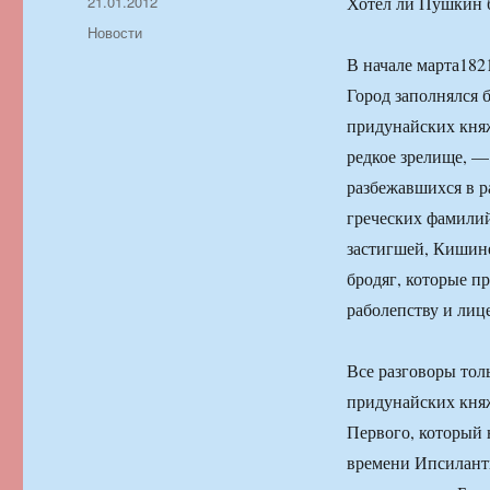
Автор
Опубликовано
21.01.2012
Хотел ли Пушкин б
Рубрики
Новости
В начале марта18
Город заполнялся 
придунайских кня
редкое зрелище, —
разбежавшихся в р
греческих фамилий
застигшей, Кишине
бродяг, которые п
раболепству и лиц
Все разговоры тол
придунайских кня
Первого, который 
времени Ипсилант