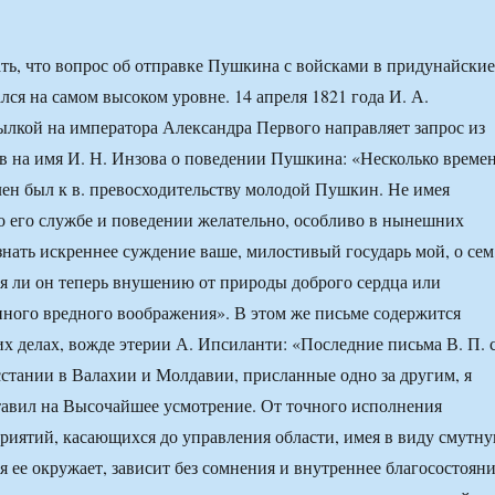
ь, что вопрос об отправке Пушкина с войсками в придунайские
лся на самом высоком уровне. 14 апреля 1821 года И. А.
ылкой на императора Александра Первого направляет запрос из
 на имя И. Н. Инзова о поведении Пушкина: «Несколько време
лен был к в. превосходительству молодой Пушкин. Не имея
о его службе и поведении желательно, особливо в нынешних
узнать искреннее суждение ваше, милостивый государь мой, о сем
 ли он теперь внушению от природы доброго сердца или
ного вредного воображения». В этом же письме содержится
их делах, вожде этерии А. Ипсиланти: «Последние письма В. П. 
стании в Валахии и Молдавии, присланные одно за другим, я
авил на Высочайшее усмотрение. От точного исполнения
иятий, касающихся до управления области, имея в виду смутн
я ее окружает, зависит без сомнения и внутреннее благосостоян