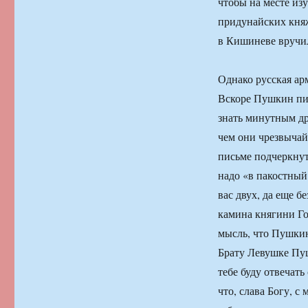
чтобы на месте из
придунайских княже
в Кишиневе вручил
Однако русская ар
Вскоре Пушкин пи
знать минутным др
чем они чрезвычай
письме подчеркнут
надо «в пакостный
вас двух, да еще б
камина княгини Го
мысль, что Пушкин
Брату Левушке Пуш
тебе буду отвечат
что, слава Богу, 