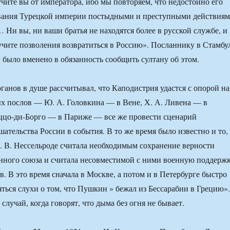
учите вы от императора, ибо мы повторяем, что недостойно его
вания Турецкой империи постыдными и преступными действия
 Ни вы, ни ваши братья не находятся более в русской службе, и
учите позволения возвратиться в Россию». Посланнику в Стамбу
 было вменено в обязанность сообщить султану об этом.
ганов в душе рассчитывал, что Каподистрия удастся с опорой на
х послов — Ю. А. Головкина — в Вене, Х. А. Ливена — в
ццо-ди-Борго — в Париже — все же провести сценарий
ательства России в события. В то же время было известно и то,
. В. Нессельроде считала необходимым сохранение верности
ного союза и считала несовместимой с ними военную поддерж
. В это время сначала в Москве, а потом и в Петербурге быстро
яться слухи о том, что Пушкин » бежал из Бессарабии в Грецию».
случай, когда говорят, что дыма без огня не бывает.