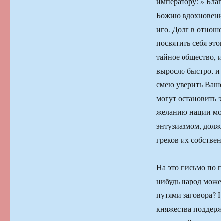
императору: » Благ
Божию вдохновению
иго. Долг в отнош
посвятить себя это
тайное общество,
выросло быстро, и 
смею уверить Ваше
могут остановить 
желанию нации може
энтузиазмом, долж
греков их собстве
На это письмо по 
нибудь народ може
путями заговора? 
княжества поддерж