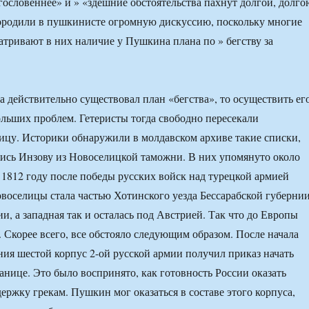
гословеннее» и » «здешние обстоятельства пахнут долгой, долго
ородили в пушкинисте огромную дискуссию, поскольку многие
атривают в них наличие у Пушкина плана по » бегству за
 действительно существовал план «бегства», то осуществить ег
ольших проблем. Гетеристы тогда свободно пересекали
ицу. Историки обнаружили в молдавском архиве такие списки,
ись Инзову из Новоселицкой таможни. В них упомянуто около
В 1812 году после победы русских войск над турецкой армией
овоселицы стала частью Хотинского уезда Бессарабской губерни
и, а западная так и осталась под Австрией. Так что до Европы
. Скорее всего, все обстояло следующим образом. После начала
ния шестой корпус 2-ой русской армии получил приказ начать
анице. Это было воспринято, как готовность России оказать
ржку грекам. Пушкин мог оказаться в составе этого корпуса,