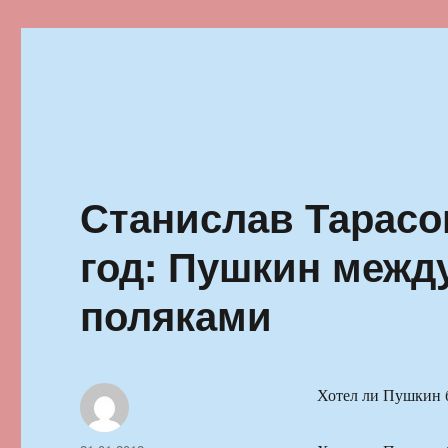
Ильменский фестиваль автор
Станислав Тарасо
год: Пушкин межд
поляками
Хотел ли Пушкин б