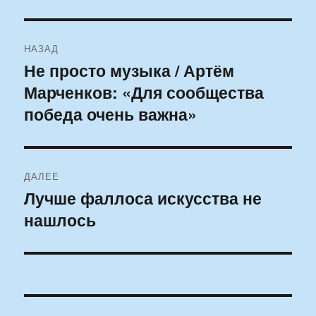
Навигация
НАЗАД
по
Не просто музыка / Артём
Предыдущая
Марченков: «Для сообщества
запись:
записям
победа очень важна»
ДАЛЕЕ
Лучше фаллоса искусства не
Следующая
нашлось
запись: