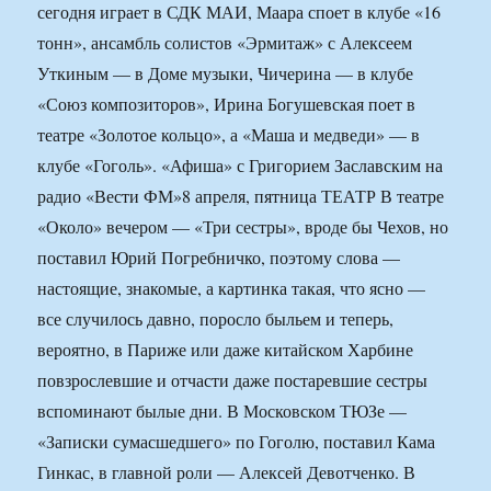
сегодня играет в СДК МАИ, Маара споет в клубе «16
тонн», ансамбль солистов «Эрмитаж» с Алексеем
Уткиным — в Доме музыки, Чичерина — в клубе
«Союз композиторов», Ирина Богушевская поет в
театре «Золотое кольцо», а «Маша и медведи» — в
клубе «Гоголь». «Афиша» с Григорием Заславским на
радио «Вести ФМ»
8 апреля, пятница ТЕАТР В театре
«Около» вечером — «Три сестры», вроде бы Чехов, но
поставил Юрий Погребничко, поэтому слова —
настоящие, знакомые, а картинка такая, что ясно —
все случилось давно, поросло быльем и теперь,
вероятно, в Париже или даже китайском Харбине
повзрослевшие и отчасти даже постаревшие сестры
вспоминают былые дни. В Московском ТЮЗе —
«Записки сумасшедшего» по Гоголю, поставил Кама
Гинкас, в главной роли — Алексей Девотченко. В