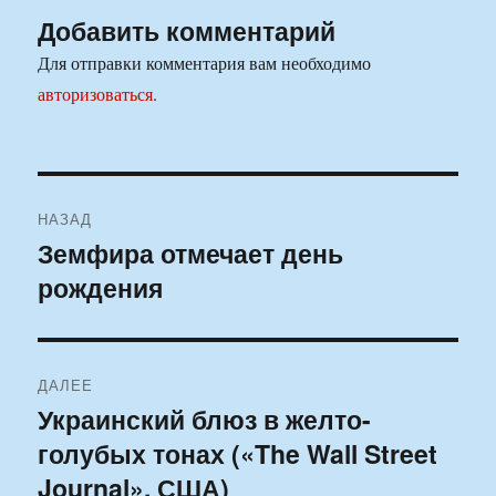
Добавить комментарий
Для отправки комментария вам необходимо
авторизоваться
.
Навигация
НАЗАД
по
Земфира отмечает день
Предыдущая
рождения
запись:
записям
ДАЛЕЕ
Украинский блюз в желто-
Следующая
голубых тонах («The Wall Street
запись:
Journal», США)