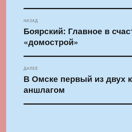
Навигация
НАЗАД
по
Боярский: Главное в сча
Предыдущая
запись:
записям
«домострой»
ДАЛЕЕ
В Омске первый из двух 
Следующая
запись:
аншлагом