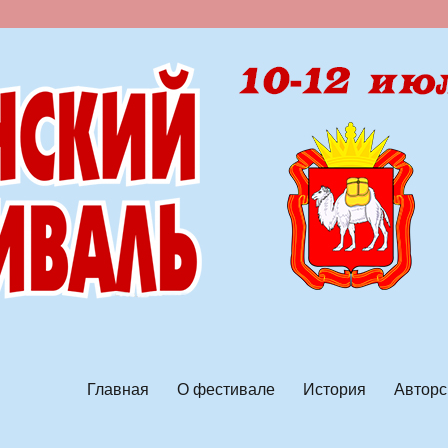
ской песни
Главная
О фестивале
История
Авторс