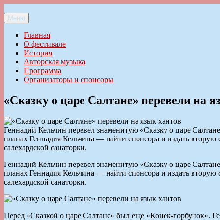
Перейти
к
Меню
Ильменский фестиваль авторской песни
содержимому
Главная
О фестивале
История
Авторская музыка
Программа
Организаторы и спонсоры
«Сказку о царе Салтане» перевели на я
Геннадий Кельчин перевел знаменитую «Сказку о царе Салтан
планах Геннадия Кельчина — найти спонсора и издать вторую 
салехардской санаторки.
Геннадий Кельчин перевел знаменитую «Сказку о царе Салтан
планах Геннадия Кельчина — найти спонсора и издать вторую 
салехардской санаторки.
Перед «Сказкой о царе Салтане» был еще «Конек-горбунок». Ге