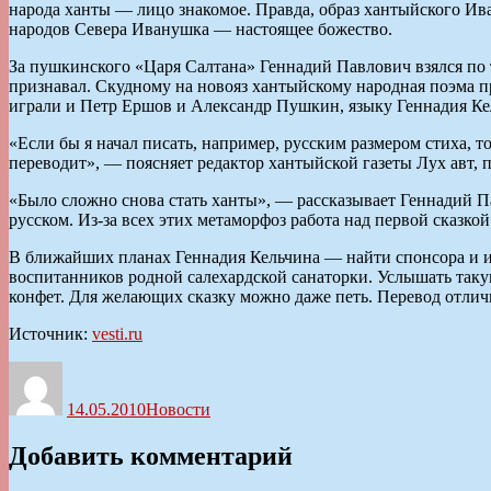
народа ханты — лицо знакомое. Правда, образ хантыйского Ива
народов Севера Иванушка — настоящее божество.
За пушкинского «Царя Салтана» Геннадий Павлович взялся по 
признавал. Скудному на новояз хантыйскому народная поэма п
играли и Петр Ершов и Александр Пушкин, языку Геннадия Ке
«Если бы я начал писать, например, русским размером стиха, т
переводит», — поясняет редактор хантыйской газеты Лух авт, 
«Было сложно снова стать ханты», — рассказывает Геннадий Па
русском. Из-за всех этих метаморфоз работа над первой сказкой
В ближайших планах Геннадия Кельчина — найти спонсора и из
воспитанников родной салехардской санаторки. Услышать такую
конфет. Для желающих сказку можно даже петь. Перевод отлич
Источник:
vesti.ru
Автор
Опубликовано
Рубрики
14.05.2010
Новости
Добавить комментарий