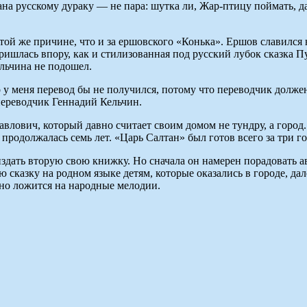
на русскому дураку — не пара: шутка ли, Жар-птицу поймать, да
той же причине, что и за ершовского «Конька». Ершов славился
ришлась впору, как и стилизованная под русский лубок сказка 
льчина не подошел.
о у меня перевод бы не получился, потому что переводчик должен
переводчик Геннадий Кельчин.
влович, который давно считает своим домом не тундру, а город.
 продолжалась семь лет. «Царь Салтан» был готов всего за три го
дать вторую свою книжку. Но сначала он намерен порадовать а
 сказку на родном языке детям, которые оказались в городе, д
но ложится на народные мелодии.