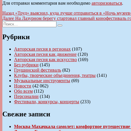
Для отправки комментария вам необходимо
авторизоваться
.
Навигация
Предыдущая
Назад
«Труд» выяснил, куда лучше отправиться в «Ночь музеев
запись:
Следующая
Далее
На Лазурном берегу стартовал главный кинофестиваль г
по
Искать:
запись:
Поиск
записям
Рубрики
Авторская песня в регионах
(107)
Авторская песня как движение
(120)
Авторская песня как искусство
(169)
Без рубрики
(145)
Грушинский фестиваль
(82)
Клубы, творческие объединения, театры
(141)
Музыкальные инструменты
(69)
Новости
(42 062)
Обо всем
(112)
Персоналии
(134)
Фестивали, конкурсы, концерты
(233)
Свежие записи
Москва Махачкала самолет: комфортное путешествие