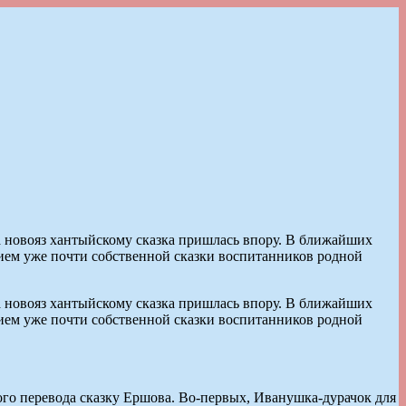
а новояз хантыйскому сказка пришлась впору. В ближайших
нием уже почти собственной сказки воспитанников родной
а новояз хантыйскому сказка пришлась впору. В ближайших
нием уже почти собственной сказки воспитанников родной
ого перевода сказку Ершова. Во-первых, Иванушка-дурачок для