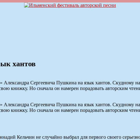
зык хантов
е» Александра Сергеевича Пушкина на язык хантов. Скудному н
свою книжку. Но сначала он намерен порадовать авторским чте
е» Александра Сергеевича Пушкина на язык хантов. Скудному н
свою книжку. Но сначала он намерен порадовать авторским чте
ннадий Кельчин не случайно выбрал для первого своего серьезн