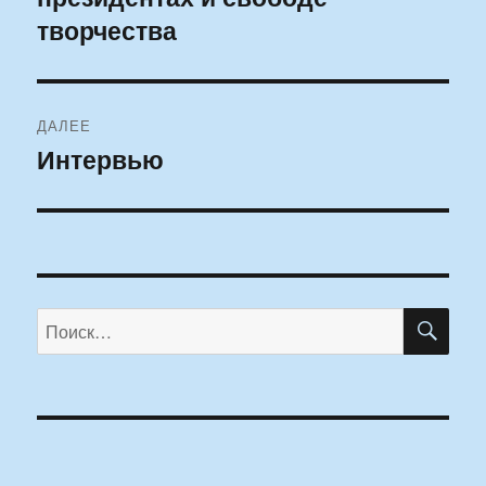
творчества
ДАЛЕЕ
Интервью
Следующая
запись:
ПО
Искать: