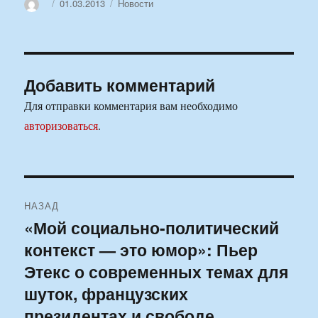
Автор
Опубликовано
Рубрики
01.03.2013
Новости
Добавить комментарий
Для отправки комментария вам необходимо
авторизоваться
.
Навигация
НАЗАД
по
«Мой социально-политический
Предыдущая
контекст — это юмор»: Пьер
запись:
записям
Этекс о современных темах для
шуток, французских
президентах и свободе