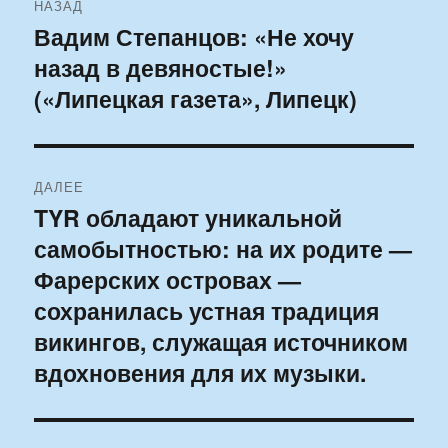
НАЗАД
по
Вадим Степанцов: «Не хочу
Предыдущая
назад в девяностые!»
запись:
записям
(«Липецкая газета», Липецк)
ДАЛЕЕ
TYR обладают уникальной
Следующая
самобытностью: на их родите —
запись:
Фарерских островах —
сохранилась устная традиция
викингов, служащая источником
вдохновения для их музыки.