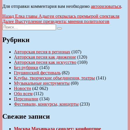
Для отправки комментария вам необходимо
авторизоваться
.
Навигация
Предыдущая
Назад
Елка главы Адыгеи открылась премьерой спектакля
запись:
Следующая
Далее
Выступление президента: мнения политологов
по
Искать:
запись:
Поиск
записям
Рубрики
Авторская песня в регионах
(107)
Авторская песня как движение
(120)
Авторская песня как искусство
(169)
Без рубрики
(145)
Грушинский фестиваль
(82)
Клубы, творческие объединения, театры
(141)
Музыкальные инструменты
(69)
Новости
(42 062)
Обо всем
(112)
Персоналии
(134)
Фестивали, конкурсы, концерты
(233)
Свежие записи
Москва Махачкала самолет: комфортное