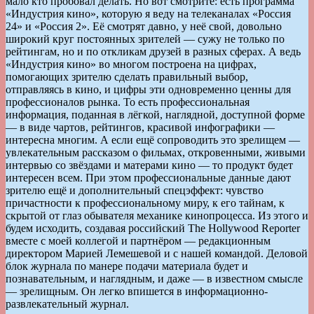
мало кто пробовал делать. Но вот смотрите: есть программа
«Индустрия кино», которую я веду на телеканалах «Россия
24» и «Россия 2». Её смотрят давно, у неё свой, довольно
широкий круг постоянных зрителей — сужу не только по
рейтингам, но и по откликам друзей в разных сферах. А ведь
«Индустрия кино» во многом построена на цифрах,
помогающих зрителю сделать правильный выбор,
отправляясь в кино, и цифры эти одновременно ценны для
профессионалов рынка. То есть профессиональная
информация, поданная в лёгкой, наглядной, доступной форме
— в виде чартов, рейтингов, красивой инфографики —
интересна многим. А если ещё сопроводить это зрелищем —
увлекательным рассказом о фильмах, откровенными, живыми
интервью со звёздами и матерами кино — то продукт будет
интересен всем. При этом профессиональные данные дают
зрителю ещё и дополнительный спецэффект: чувство
причастности к профессиональному миру, к его тайнам, к
скрытой от глаз обывателя механике кинопроцесса. Из этого и
будем исходить, создавая российский The Hollywood Reporter
вместе с моей коллегой и партнёром — редакционным
директором Марией Лемешевой и с нашей командой. Деловой
блок журнала по манере подачи материала будет и
познавательным, и наглядным, и даже — в известном смысле
— зрелищным. Он легко впишется в информационно-
развлекательный журнал.