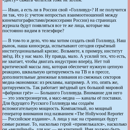
— Иван, а есть ли в России свой «Голливуд»? И не получится
ли так, что (с учетом непростых взаимоотношений между
кинематографистами/режиссерами России) на страницах
журнала будут появляться все те же лица, которые мы
постоянно видим в телеэфире?
— В том-то и дело, что мы хотим создать свой Голливуд. Наш
рынок, наша киносреда, испытывают сегодня серьёзный
институциональный кризис. Возьмите, к примеру, институт
звёзд. Их у нас мало. Ну правда, мало. А усилий тех, что есть,
не хватает, чтобы двигать индустрию вперёд. Нет той
критической массы лиц, которая обеспечит нужную цепную
реакцию, шквальную цитируемость на ТВ и в прессе,
дополнительные денежные вливания из смежных секторов
медиа-экономики: из рекламы, например. А это, опять же,
цитируемость. Так работает звёздный цех большой мировой
«фабрики грёз» — Большого Голливуда. Внимание для него
— это электроэнергия, а масс-медиа — каналы её поставки.
Для будущего Русского Голливуда мы создаём
вспомогательную мощность. Компактный, но мощный
генератор внимания под названием «The Hollywood Reporter
— Российское издание». А лица у нас на страницах будут
самые разные. То, насколько герой «примелькался», насколько
он «медийный», для нас — не критерий. Имя должно быть