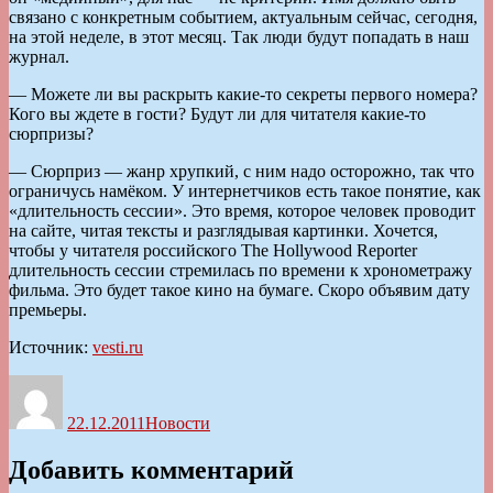
связано с конкретным событием, актуальным сейчас, сегодня,
на этой неделе, в этот месяц. Так люди будут попадать в наш
журнал.
— Можете ли вы раскрыть какие-то секреты первого номера?
Кого вы ждете в гости? Будут ли для читателя какие-то
сюрпризы?
— Сюрприз — жанр хрупкий, с ним надо осторожно, так что
ограничусь намёком. У интернетчиков есть такое понятие, как
«длительность сессии». Это время, которое человек проводит
на сайте, читая тексты и разглядывая картинки. Хочется,
чтобы у читателя российского The Hollywood Reporter
длительность сессии стремилась по времени к хронометражу
фильма. Это будет такое кино на бумаге. Скоро объявим дату
премьеры.
Источник:
vesti.ru
Автор
Опубликовано
Рубрики
22.12.2011
Новости
Добавить комментарий