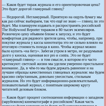
— Каков будет тираж журнала и его ориентировочная цена?
Это будет дорогой гламурный глянец?
— Недорогой. Негламурный. Приятную на ощупь бумагу мы
как раз сейчас выбираем, так что ещё не знаю — глянец ли это
будет. Мы планируем издавать и распространять российский
The Hollywood Reporter тиражом в 80 тысяч экземпляров.
Розничную цену объявим ближе к запуску, и это будет
комфортная для рядового зрителя цена, чтобы, например, при
покупке журнала у кассы кинотеатра это не сильно влияло на
итоговую стоимость похода в кино. Чтобы журнал можно
было купить «на бегу». Забегая утром в метро, не раздумывая
долго у киоска, оценивая все pro и contra. Это не будет
«гламурный глянец» — в том смысле, в котором его часто
критикуют: светской жизни мы уделим умеренно пристальное
внимание. Да, в чём-то мы будем держать равнение и на
лучшие образцы качественных глянцевых журналов: мы будем
красиво свёрстанным, довольно увесистым, стильным
журналом. Но это будет информационно-развлекательный,
познавательный журнал, с понятным широкому кругу
читателей деловым блоком.
— Каков будет процент соотношения информации о западном
(зарубежном) кинематографе и российском? Какая часть
журнала будет готовиться (и будет ли?) непосредственно в