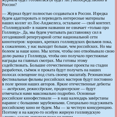
России?
— Журнал будет полностью создаваться в России. Изредка
будем адаптировать и переводить интересные материалы
наших коллег из Лос-Анджелеса, остальное — свой контент.
«Голливудский» в нашем названии не означает «только про
Голливуд». Да, мы будем учитывать расставновку сил в
сегодняшней репертуарной сетке национальной сети
кинотеатров: хороших, крепких голливудских фильмов пока,
к сожалению, у нас выходит больше, чем российских. Но мы
болеем за наше кино. Мы хотим, чтобы оно отвоёвывало свою
долю рынка у Голливуда, чтобы оно получало престижные
награды на главных смотрах. Мы готовы этому
содействовать. Большие отечественные проекты на стадии
разработки, съёмок и проката будут получать на наших
полосах освещение под стать своему масштабу. Резонансные
фестивальные фильмы российских мастеров будут постоянно
в поле зрения наших авторов. Яркие отечественные дебюты
— актёрские, режиссёрские, продюсерские — будут
отмечаться нами максимально подробно. Основные
российские кинофестивали — в наш календарь завёрстаны
наравне с большими зарубежными. Специально подсуживать
российскому кино не будем. Мы — за честную конкуренцию.
Поэтому и на какую-то особую жирную голливудскую
«диету» сажать читателя тоже не хотим.