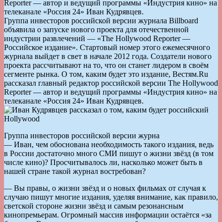
Reporter — автор и ведущий программы «Индустрия кино» на
телеканале «Россия 24» Иван Кудрявцев.
Группа инвесторов российской версии журнала Billboard
объявила о запуске нового проекта для отечественной
индустрии развлечений — «The Hollywood Reporter —
Российское издание». Стартовый номер этого ежемесячного
журнала выйдет в свет в начале 2012 года. Создатели нового
проекта рассчитывают на то, что он станет лидером в своём
сегменте рынка. О том, каким будет это издание, Вестям.Ru
рассказал главный редактор российской версии The Hollywood
Reporter — автор и ведущий программы «Индустрия кино» на
телеканале «Россия 24» Иван Кудрявцев.
Группа инвесторов российской версии журна
— Иван, чем обоснована необходимость такого издания, ведь
в России достаточно много СМИ пишут о жизни звёзд (в том
числе кино)? Просчитывалось ли, насколько может быть в
нашей стране такой журнал востребован?
— Вы правы, о жизни звёзд и о новых фильмах от случая к
случаю пишут многие издания, уделяя внимание, как правило,
светской стороне жизни звёзд и самым резонансным
кинопремьерам. Огромный массив информации остаётся «за