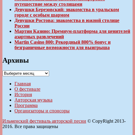
путешествие между столицами
Девушки Березовский: знакомства в уральском
городе с особым шармом
Девушки Ростова: знакомства в южной столице
России
Мартин Казино: Премиум-платформа для ценителей
азартных развлечений
Martin Casino 800: Рекордный 800% бонус и
безграничные возможности для выигрыша
Архивы
Архивы
Главная
О фестивале
История
Авторская музыка
Программа
Организаторы и спонсоры
Ильменский фестиваль авторской песни
© CopyRight 2013-
2016. Все права защищены