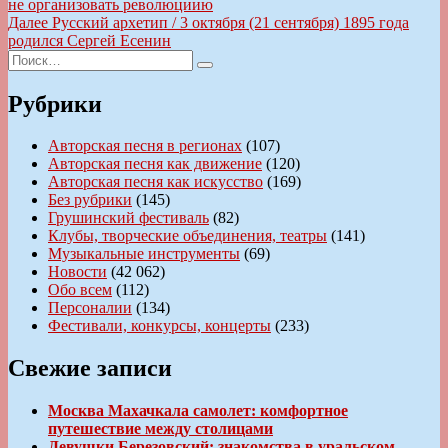
запись:
не организовать революциию
по
Следующая
Далее
Русский архетип / 3 октября (21 сентября) 1895 года
записям
запись:
родился Сергей Есенин
Искать:
Поиск
Рубрики
Авторская песня в регионах
(107)
Авторская песня как движение
(120)
Авторская песня как искусство
(169)
Без рубрики
(145)
Грушинский фестиваль
(82)
Клубы, творческие объединения, театры
(141)
Музыкальные инструменты
(69)
Новости
(42 062)
Обо всем
(112)
Персоналии
(134)
Фестивали, конкурсы, концерты
(233)
Свежие записи
Москва Махачкала самолет: комфортное
путешествие между столицами
Девушки Березовский: знакомства в уральском