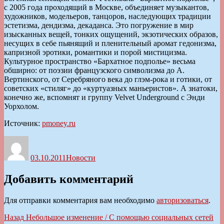
с 2005 года проходящий в Москве, объединяет музыкантов,
художников, модельеров, танцоров, наследующих традиции
эстетизма, дендизма, декаданса. Это погружение в мир
изысканных вещей, тонких ощущений, экзотических образов,
несущих в себе пьянящий и пленительный аромат гедонизма,
капризной эротики, романтики и порой мистицизма.
Культурное пространство «Бархатное подполье» весьма
обширно: от поэзии французского символизма до А.
Вертинского, от Серебряного века до глэм-рока и готики, от
советских «стиляг» до «куртуазных маньеристов». А знатоки,
конечно же, вспомнят и группу Velvet Underground с Энди
Уорхолом.
Источник:
pmoney.ru
Автор
Опубликовано
Рубрики
03.10.2011
Новости
Добавить комментарий
Для отправки комментария вам необходимо
авторизоваться
.
Навигация
Предыдущая
Назад
Небольшое изменение / С помощью социальных сетей