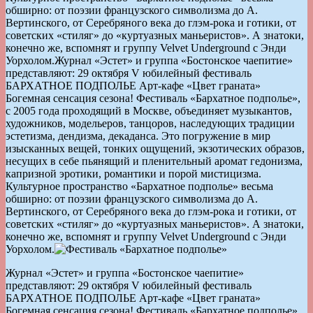
обширно: от поэзии французского символизма до А.
Вертинского, от Серебряного века до глэм-рока и готики, от
советских «стиляг» до «куртуазных маньеристов». А знатоки,
конечно же, вспомнят и группу Velvet Underground с Энди
Уорхолом.
Журнал «Эстет» и группа «Бостонское чаепитие»
представляют: 29 октября V юбилейный фестиваль
БАРХАТНОЕ ПОДПОЛЬЕ Арт-кафе «Цвет граната»
Богемная сенсация сезона! Фестиваль «Бархатное подполье»,
с 2005 года проходящий в Москве, объединяет музыкантов,
художников, модельеров, танцоров, наследующих традиции
эстетизма, дендизма, декаданса. Это погружение в мир
изысканных вещей, тонких ощущений, экзотических образов,
несущих в себе пьянящий и пленительный аромат гедонизма,
капризной эротики, романтики и порой мистицизма.
Культурное пространство «Бархатное подполье» весьма
обширно: от поэзии французского символизма до А.
Вертинского, от Серебряного века до глэм-рока и готики, от
советских «стиляг» до «куртуазных маньеристов». А знатоки,
конечно же, вспомнят и группу Velvet Underground с Энди
Уорхолом.
Журнал «Эстет» и группа «Бостонское чаепитие»
представляют: 29 октября V юбилейный фестиваль
БАРХАТНОЕ ПОДПОЛЬЕ Арт-кафе «Цвет граната»
Богемная сенсация сезона! Фестиваль «Бархатное подполье»,