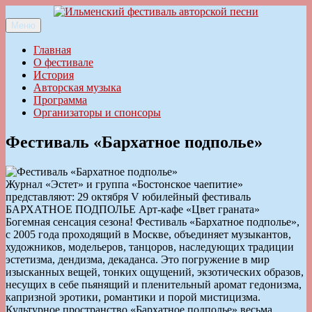
Перейти
к
Меню
Ильменский фестиваль авторской песни
содержимому
Главная
О фестивале
История
Авторская музыка
Программа
Организаторы и спонсоры
Фестиваль «Бархатное подполье»
Журнал «Эстет» и группа «Бостонское чаепитие»
представляют: 29 октября V юбилейный фестиваль
БАРХАТНОЕ ПОДПОЛЬЕ Арт-кафе «Цвет граната»
Богемная сенсация сезона! Фестиваль «Бархатное подполье»,
с 2005 года проходящий в Москве, объединяет музыкантов,
художников, модельеров, танцоров, наследующих традиции
эстетизма, дендизма, декаданса. Это погружение в мир
изысканных вещей, тонких ощущений, экзотических образов,
несущих в себе пьянящий и пленительный аромат гедонизма,
капризной эротики, романтики и порой мистицизма.
Культурное пространство «Бархатное подполье» весьма