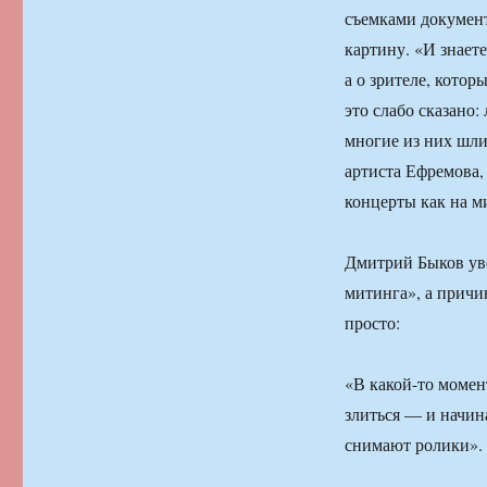
съемками документ
картину. «И знаете
а о зрителе, кото
это слабо сказано:
многие из них шли
артиста Ефремова
концерты как на м
Дмитрий Быков уве
митинга», а причи
просто:
«В какой-то момен
злиться — и начин
снимают ролики».