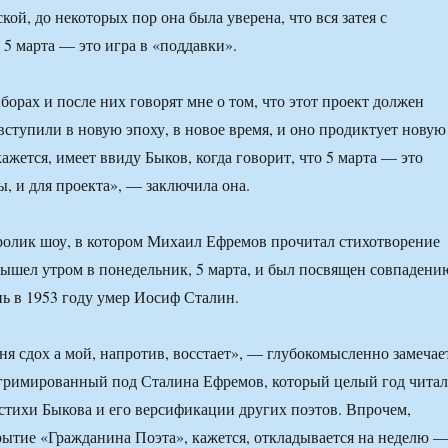
ой, до некоторых пор она была уверена, что вся затея с
 5 марта — это игра в «поддавки».
борах и после них говорят мне о том, что этот проект должен
вступили в новую эпоху, в новое время, и оно продиктует новую
кажется, имеет ввиду Быков, когда говорит, что 5 марта — это
ы, и для проекта», — заключила она.
олик шоу, в котором Михаил Ефремов прочитал стихотворение
ышел утром в понедельник, 5 марта, и был посвящен совпадени
ень в 1953 году умер Иосиф Сталин.
ня сдох а мой, напротив, восстает», — глубокомысленно замечае
агримированный под Сталина Ефремов, который целый год читал
 стихи Быкова и его версификации других поэтов. Впрочем,
рытие «Гражданина Поэта», кажется, откладывается на неделю 