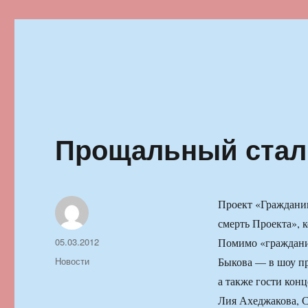
Ильменский фестиваль автор
Прощальный стал
Проект «Гражданин
смерть Проекта», 
Автор
Опубликовано
05.03.2012
Помимо «граждани
Рубрики
Новости
Быкова — в шоу пр
а также гости кон
Лия Ахеджакова, С