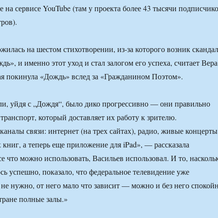
е на сервисе YouTube (там у проекта более 43 тысячи подписчик
ров).
ожилась на шестом стихотворении, из-за которого возник сканда
дь», и именно этот уход и стал залогом его успеха, считает Вера
ая покинула «Дождь» вслед за «Гражданином Поэтом».
али, уйдя с „Дождя“, было дико прогрессивно — они правильно
транспорт, который доставляет их работу к зрителю.
каналы связи: интернет (на трех сайтах), радио, живые концерты
 книг, а теперь еще приложение для iPad», — рассказала
е что можно использовать, Васильев использовал. И то, насколь
ось успешно, показало, что федеральное телевидение уже
не нужно, от него мало что зависит — можно и без него спокой
стране полные залы.»