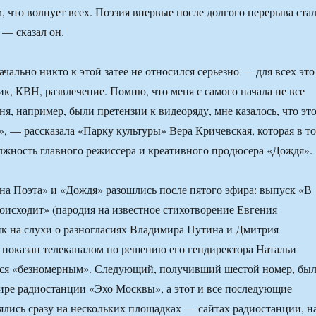
м, что волнует всех. Поэзия впервые после долгого перерыва ста
 — сказал он.
чально никто к этой затее не относился серьезно — для всех это
ик, КВН, развлечение. Помню, что меня с самого начала не все
я, например, были претензии к видеоряду, мне казалось, что эт
», — рассказала «Парку культуры» Вера Кричевская, которая в то
лжность главного режиссера и креативного продюсера «Дождя».
а Поэта» и «Дождя» разошлись после пятого эфира: выпуск «В
роисходит» (пародия на известное стихотворение Евгения
к на слухи о разногласиях Владимира Путина и Дмитрия
 показан телеканалом по решению его гендиректора Натальи
лся «безномерным». Следующий, получивший шестой номер, бы
ире радиостанции «Эхо Москвы», а этот и все последующие
лись сразу на нескольких площадках — сайтах радиостанции, н