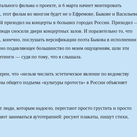
ального фильма о проекте, и 6 марта начнет монтировать
, этот фильм во многом будет не о Ефремове, Быкове и Васильеве
рый приходил на концерты в больших городах России. Приходил 
 люди сносили двери концертных залов. И поразительно то, что
, конечно, послушать версификации поэта Быкова в исполнении
, но подавляющее большинство по моим ощущениям, шли эти
итинги — судя по тому, что я слышала.
рен, что «нельзя числить эстетическое явление по ведомству
ны общего подъема «культуры протеста» в России объясняет
т люди, которым надоело, перестают просто грустить и просто
ают заниматься аутотерапией: рисуют плакаты, пишут стихи,