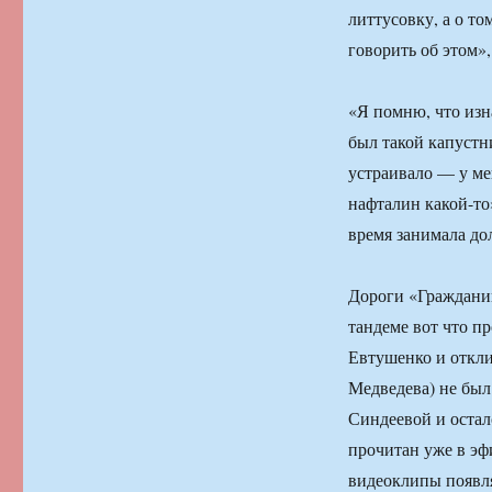
литтусовку, а о то
говорить об этом»,
«Я помню, что изна
был такой капустн
устраивало — у мен
нафталин какой-то
время занимала до
Дороги «Гражданин
тандеме вот что п
Евтушенко и откли
Медведева) не был
Синдеевой и оста
прочитан уже в эф
видеоклипы появля