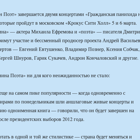
 Поэт» завершается двумя концертами «Гражданская панихида 
которые пройдут в московском «Крокус Сити Холл» 5 и 6 марта.
на» — актера Михаила Ефремова и «поэта» — писателя Дмитри
имут участие и бессменный продюсер проекта Андрей Васильев
цертов — Евгений Евтушенко, Владимир Познер, Ксения Собчак,
ергей Шнуров, Гарик Сукачев, Андрон Кончаловский и другие.
ина Поэта» ни для кого неожиданностью не стало:
 еще на самом пике популярности — когда одновременно с
ирами по понедельникам шли аншлаговые живые концерты и
нию одноименная книга — говорили, что он будет завершен на
сле президентских выборов 2012 года.
тать в одной и той же стилистике — страна будет меняться и