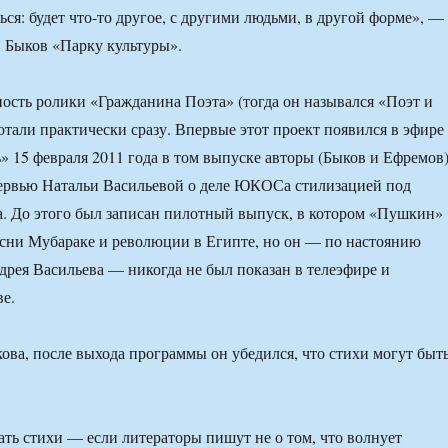
ься: будет что-то другое, с другими людьми, в другой форме», —
 Быков «Парку культуры».
ость ролики «Гражданина Поэта» (тогда он назывался «Поэт и
отали практически сразу. Впервые этот проект появился в эфире
» 15 февраля 2011 года в том выпуске авторы (Быков и Ефремов
тервью Натальи Васильевой о деле ЮКОСа стилизацией под
. До этого был записан пилотный выпуск, в котором «Пушкин»
сни Мубараке и революции в Египте, но он — по настоянию
рея Васильева — никогда не был показан в телеэфире и
ве.
ва, после выхода программы он убедился, что стихи могут быт
ть стихи — если литераторы пишут не о том, что волнует