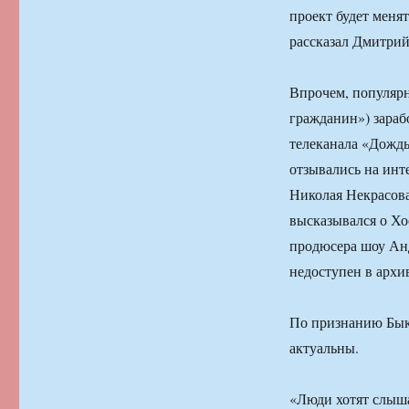
проект будет менят
рассказал Дмитрий
Впрочем, популярн
гражданин») зараб
телеканала «Дождь
отзывались на ин
Николая Некрасова
высказывался о Хо
продюсера шоу Анд
недоступен в архи
По признанию Быко
актуальны.
«Люди хотят слыша