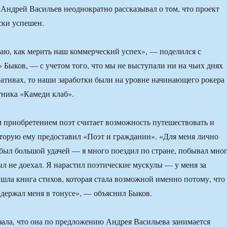
Андрей Васильев неоднократно рассказывал о том, что проект
ски успешен.
аю, как мерить наш коммерческий успех», — поделился с
 Быков, — с учетом того, что мы не выступали ни на чьих днях
ативах, то наши заработки были на уровне начинающего рокера
тника «Камеди клаб».
 приобретением поэт считает возможность путешествовать и
оторую ему предоставил «Поэт и гражданин». «Для меня лично
был большой удачей — я много поездил по стране, побывал мно
ыл не доехал. Я нарастил поэтические мускулы — у меня за
ла книга стихов, которая стала возможной именно потому, что
держал меня в тонусе», — объяснил Быков.
зала, что она по предложению Андрея Васильева занимается