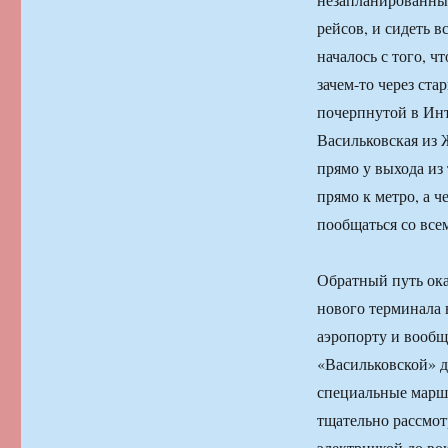
рейсов, и сидеть в
началось с того, ч
зачем-то через ст
почерпнутой в Инт
Васильковская из 
прямо у выхода из
прямо к метро, а 
пообщаться со все
Обратный путь ока
нового терминала 
аэропорту и вообщ
«Васильковской» до
специальные маршр
тщательно рассмотр
электричкой до во