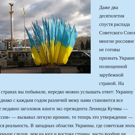
Даже два
десятилетия
спустя распада
Советского Союз
многие россияне
не готовы
признать Украин
полноценной
зарубежной
страной. На
х странах вы побывали, нередко можно услышать ответ: Украину
Однако с каждым годом различий межу нами становится все
е недавно заголовок книги экс-президента Леонида Кучмы —
ссия» — вызывал легкую иронию, то теперь это утверждение —
ся реальность. В западных областях Украины, где советская эпох
еньше следов, чем на юге и востоке страны, часто вообще не