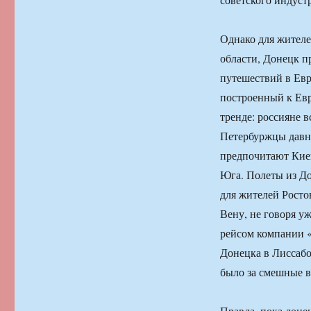
Однако для жителе
области, Донецк п
путешествий в Евр
построенный к Ев
тренде: россияне 
Петербуржцы давн
предпочитают Киев
Юга. Полеты из До
для жителей Росто
Вену, не говоря у
рейсом компании «
Донецка в Лиссабо
было за смешные в
Правда, пока доне