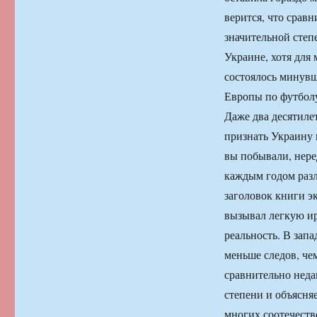
верится, что срав
значительной степ
Украине, хотя для
состоялось минув
Европы по футбол
Даже два десятиле
признать Украину 
вы побывали, нере
каждым годом разл
заголовок книги 
вызывал легкую ир
реальность. В запа
меньше следов, чем
сравнительно неда
степени и объясня
многих соотечеств