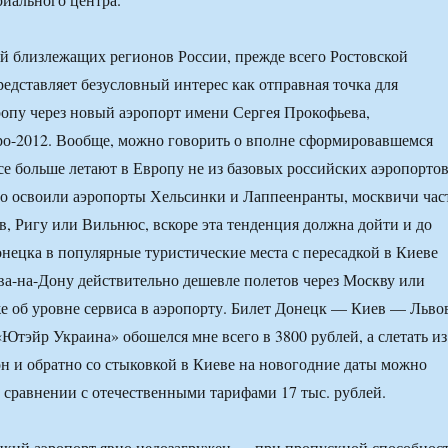
й близлежащих регионов России, прежде всего Ростовской
редставляет безусловный интерес как отправная точка для
опу через новый аэропорт имени Сергея Прокофьева,
ро-2012. Вообще, можно говорить о вполне сформировавшемся
все больше летают в Европу не из базовых российских аэропортов
о освоили аэропорты Хельсинки и Лаппеенранты, москвичи час
, Ригу или Вильнюс, вскоре эта тенденция должна дойти и до
нецка в популярные туристические места с пересадкой в Киеве
ва-на-Дону действительно дешевле полетов через Москву или
же об уровне сервиса в аэропорту. Билет Донецк — Киев — Льво
Ютэйр Украина» обошелся мне всего в 3800 рублей, а слетать из
н и обратно со стыковкой в Киеве на новогодние даты можно
 сравнении с отечественными тарифами 17 тыс. рублей.
цкий аэропорт явно недозагружен — при пропускной способнос