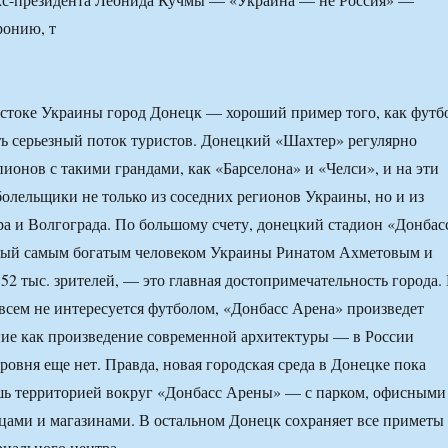
ронию, т
стоке Украины город Донецк — хороший пример того, как футб
ь серьезный поток туристов. Донецкий «Шахтер» регулярно
пионов с такими грандами, как «Барселона» и «Челси», и на эти
олельщики не только из соседних регионов Украины, но и из
ра и Волгограда. По большому счету, донецкий стадион «Донбас
ный самым богатым человеком Украины Ринатом Ахметовым и
2 тыс. зрителей, — это главная достопримечательность города.
совсем не интересуется футболом, «Донбасс Арена» произведет
ие как произведение современной архитектуры — в России
ровня еще нет. Правда, новая городская среда в Донецке пока
шь территорией вокруг «Донбасс Арены» — с парком, офисными
цами и магазинами. В остальном Донецк сохраняет все приметы
риального центра.