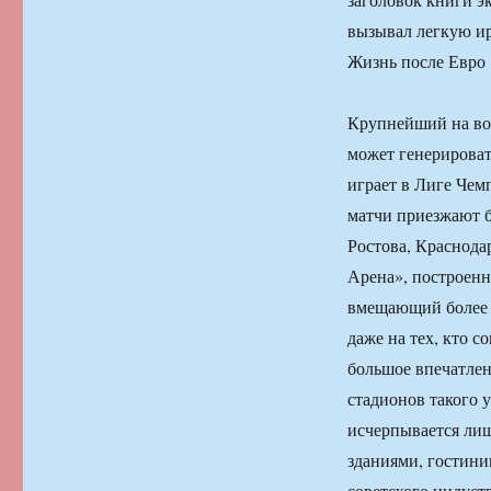
вызывал легкую и
Жизнь после Евро
Крупнейший на во
может генерироват
играет в Лиге Чем
матчи приезжают б
Ростова, Краснода
Арена», построен
вмещающий более 5
даже на тех, кто 
большое впечатлен
стадионов такого у
исчерпывается ли
зданиями, гостини
советского индуст