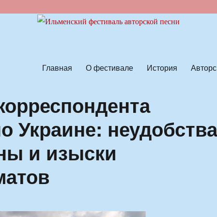
ской песни
Главная
О фестивале
История
Авторс
корреспондента
по Украине: неудобств
ны и изыски
матов