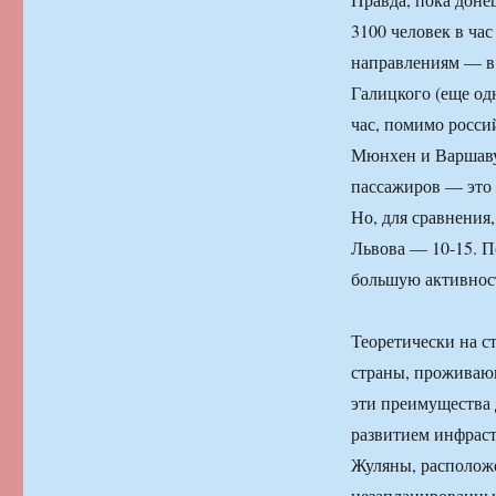
3100 человек в ча
направлениям — в 
Галицкого (еще од
час, помимо росси
Мюнхен и Варшаву.
пассажиров — это 
Но, для сравнения,
Львова — 10-15. 
большую активност
Теоретически на с
страны, проживающ
эти преимущества
развитием инфрас
Жуляны, расположе
незапланированные