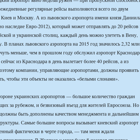
с ежедневные регулярные рейсы выполняются всего по двум
Киев и Москву. А из львовского аэропорта имени князя Даниил
но наследие Евро-2012), который может отправлять до 20 рейсов 
йской и украинской столиц, каждый день можно улететь в Вену,
 В планах львовского аэропорта на 2015 год значилось 2,32 млн
чуть меньше, чем в прошлом году обслужил аэропорт Краснодар
 сейчас из Краснодара в день вылетает более 40 рейсов, а из
Поэтому компании, управляющие аэропортами, должны проявить
ь, чтобы эти объекты не оказались «белыми слонами».
тороне украинских аэропортов — большое количество граждан
их за рубежом, и безвизовый въезд для жителей Евросоюза. Но
 должны быть дополнены качеством менеджмента и дальнейшим
труктуры. Самые большие вопросы вызывает киевский аэропорт
нный фактически в черте города, — там меня ждали
 приключения. В Жулянах у меня была 8-часовая стыковка