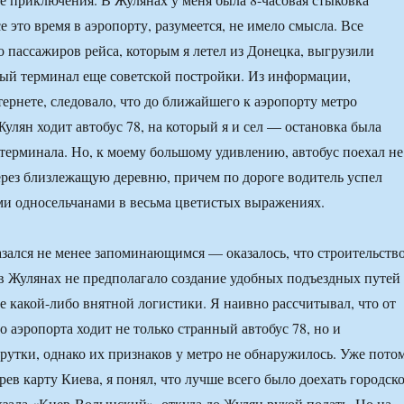
се это время в аэропорту, разумеется, не имело смысла. Все
то пассажиров рейса, которым я летел из Донецка, выгрузили
арый терминал еще советской постройки. Из информации,
ернете, следовало, что до ближайшего к аэропорту метро
Жулян ходит автобус 78, на который я и сел — остановка была
 терминала. Но, к моему большому удивлению, автобус поехал не
через близлежащую деревню, причем по дороге водитель успел
ми односельчанами в весьма цветистых выражениях.
зался не менее запоминающимся — оказалось, что строительств
в Жулянах не предполагало создание удобных подъездных путей
е какой-либо внятной логистики. Я наивно рассчитывал, что от
 аэропорта ходит не только странный автобус 78, но и
утки, однако их признаков у метро не обнаружилось. Уже потом
ев карту Киева, я понял, что лучше всего было доехать городск
кзала «Киев-Волынский», откуда до Жулян рукой подать. Но на