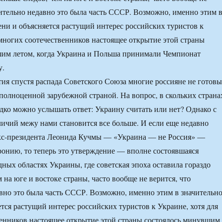
нительно недавно это была часть СССР. Возможно, именно этим 
ени и объясняется растущий интерес российских туристов к
 многих соотечественников настоящее открытие этой страны
шим летом, когда Украина и Польша принимали Чемпионат
у.
тия спустя распада Советского Союза многие россияне не готовы
полноценной зарубежной страной. На вопрос, в скольких страна
дко можно услышать ответ: Украину считать или нет? Однако с
ичий межу нами становится все больше. И если еще недавно
экс-президента Леонида Кучмы — «Украина — не Россия» —
онию, то теперь это утверждение — вполне состоявшаяся
дных областях Украины, где советская эпоха оставила гораздо
 на юге и востоке страны, часто вообще не верится, что
вно это была часть СССР. Возможно, именно этим в значительн
ется растущий интерес российских туристов к Украине, хотя для
енников настоящее открытие этой страны состоялось минувшим