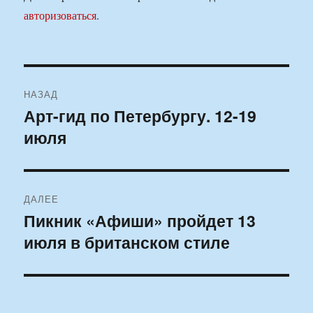
авторизоваться
.
Навигация
НАЗАД
по
Арт-гид по Петербургу. 12-19
Предыдущая
июля
запись:
записям
ДАЛЕЕ
Пикник «Афиши» пройдет 13
Следующая
июля в британском стиле
запись: