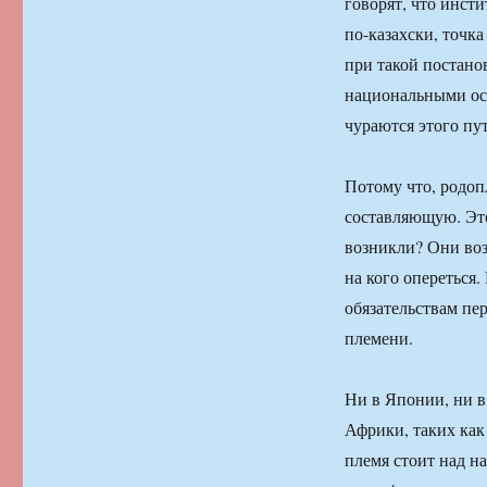
говорят, что инст
по-казахски, точка
при такой постанов
национальными ос
чураются этого пу
Потому что, родоп
составляющую. Это
возникли? Они воз
на кого опереться
обязательствам пе
племени.
Ни в Японии, ни в
Африки, таких как
племя стоит над на