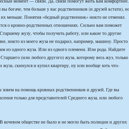
есный момент — связи. Да, связи помогут жить вам комфортнее.
 вы богаче, тем больше у вас родственников (и друзей кстати), н
м их меньше. Понятия «бедный родственник» никто не отменял.
тся о кровно-родственных отношениях. Сильно вам поможет
Старшему жузу, чтобы получить работу, или какие то другие
мне, никто из моего жуза не подарил, например, машину. Просто
ним из одного жуза. Или из одного племени. Или рода. Найдите
 Старшего (или любого другого) жуза, которому весь жуз, только
н жуза, скинулся и купил квартиру, ну или вообще хоть что-
 зовем на помощь кровных родственников и друзей. Где вы
асения только для представителей Среднего жуза, или любого
. В кочевом обществе не было и не могло быть полиции и других