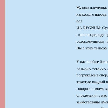
Жузово-племенная 
казахского народа
бол
ИА REGNUM: Сущест
главное природу т
родоплеменному пр
Вы с этим тезисом
У нас вообще боль
«нация», «этнос»,
погружаясь в спор,
зачастую каждый в
говорит о своем, х
определения у нас
заимствованы имен