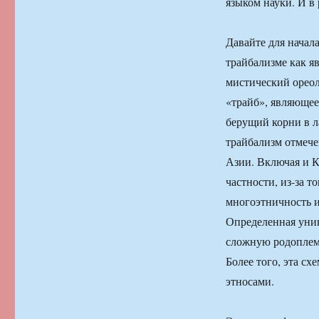
языком науки. И в 
Давайте для начал
трайбализме как я
мистический ореол
«трайб», являющеес
берущий корни в л
трайбализм отмече
Азии. Включая и Ка
частности, из-за т
многоэтничность и
Определенная уник
сложную родоплем
Более того, эта с
этносами.