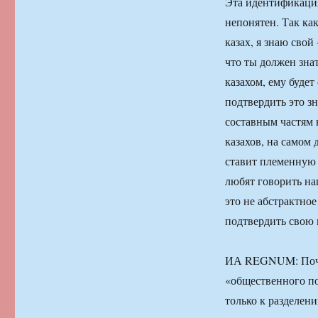
Эта идентификация
непонятен. Так ка
казах, я знаю свой
что ты должен знат
казахом, ему будет
подтвердить это з
составным частям н
казахов, на самом 
ставит племенную о
любят говорить на
это не абстрактное
подтвердить свою 
ИА REGNUM: Почем
«общественного по
только к разделен