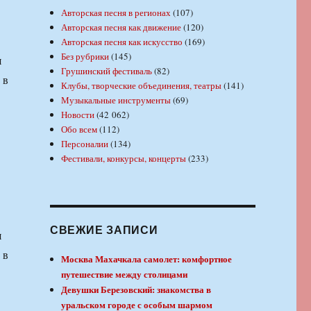
Авторская песня в регионах
(107)
Авторская песня как движение
(120)
Авторская песня как искусство
(169)
Без рубрики
(145)
я
Грушинский фестиваль
(82)
 в
Клубы, творческие объединения, театры
(141)
Музыкальные инструменты
(69)
Новости
(42 062)
Обо всем
(112)
Персоналии
(134)
Фестивали, конкурсы, концерты
(233)
СВЕЖИЕ ЗАПИСИ
я
 в
Москва Махачкала самолет: комфортное
путешествие между столицами
Девушки Березовский: знакомства в
уральском городе с особым шармом