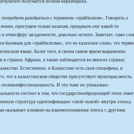
результате получается полная неразбериха.
а попробуем разобраться с термином «трайбализм». Говорить о
влении, присущем только казахам, придавать ему какой-то
 и атмосферу загадочности, довольно нелепо. Заметьте, само сло
я базовым для «трайбализма», это не казахское слово, это терми
атинском языке. Более того, в своем самом ярком выражении
н в странах Африки, а также наблюдается во многих странах
захстан. Естественно, в Казахстане есть своя специфика, в
ого, что в казахстанском обществе присутствует мультирасовость,
 поликонфессиональность. И это тоже не уникально.
альность состоит в том, что государствообразующий этнос имее
енную структуру идентификации «свой-чужой» внутри этноса.
хема оказывает влияние на взаимоотношения этноса с другими