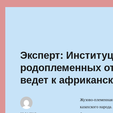
Ильменский фестиваль автор
Эксперт: Институ
родоплеменных от
ведет к африканс
Жузово-племенная 
казахского народа