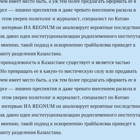
чем имеет место быть, а уж тем более предлагать оформить ее в
рсе — лишено преспектив и даже чревато внесением раскола в
В этом уверен политолог и журналист, специалист по Китаю
В интервью ИА REGNUM он анализирует вероятные последстви
ак давно идеи институционализации родоплеменного института
о мнению, такой подход к искоренению трайбализма приведет к
анту разделения Казахстана.
принадлежность в Казахстане существует и является частью
. Но превращать ее в какую-то мистическую силу или придавать
чем имеет место быть, а уж тем более предлагать оформить ее в
рсе — лишено преспектив и даже чревато внесением раскола в
В этом уверен политолог и журналист, специалист по Китаю
В интервью ИА REGNUM он анализирует вероятные последстви
ак давно идеи институционализации родоплеменного института
о мнению, такой подход к искоренению трайбализма приведет к
анту разделения Казахстана.