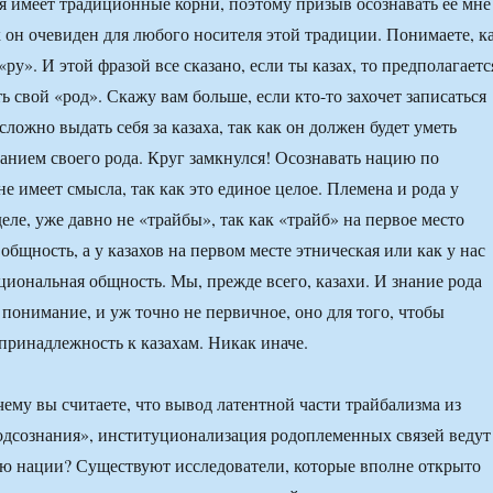
 имеет традиционные корни, поэтому призыв осознавать ее мне
к он очевиден для любого носителя этой традиции. Понимаете, к
 «ру». И этой фразой все сказано, если ты казах, то предполагаетс
ь свой «род». Скажу вам больше, если кто-то захочет записаться
 сложно выдать себя за казаха, так как он должен будет уметь
нанием своего рода. Круг замкнулся! Осознавать нацию по
е имеет смысла, так как это единое целое. Племена и рода у
деле, уже давно не «трайбы», так как «трайб» на первое место
бщность, а у казахов на первом месте этническая или как у нас
циональная общность. Мы, прежде всего, казахи. И знание рода
 понимание, и уж точно не первичное, оно для того, чтобы
принадлежность к казахам. Никак иначе.
у вы считаете, что вывод латентной части трайбализма из
дсознания», институционализация родоплеменных связей ведут
ию нации? Существуют исследователи, которые вполне открыто