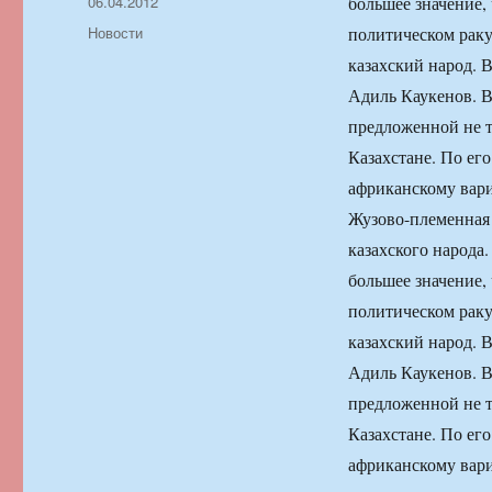
Автор
Опубликовано
06.04.2012
большее значение, 
Рубрики
Новости
политическом раку
казахский народ. 
Адиль Каукенов. 
предложенной не т
Казахстане. По ег
африканскому вари
Жузово-племенная 
казахского народа
большее значение, 
политическом раку
казахский народ. 
Адиль Каукенов. 
предложенной не т
Казахстане. По ег
африканскому вари