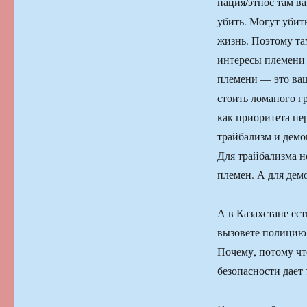
нация/этнос там в
убить. Могут убить
жизнь. Поэтому та
интересы племени 
племени — это ваш
стоить ломаного г
как приоритета пе
трайбализм и демо
Для трайбализма н
племен. А для дем
А в Казахстане ест
вызовете полицию.
Почему, потому что
безопасности дает 