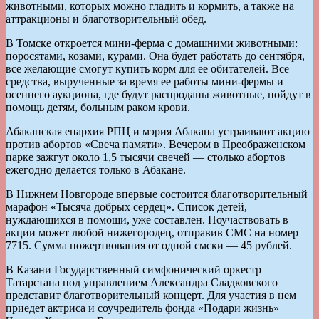
животными, которых можно гладить и кормить, а также на
аттракционы и благотворительный обед.
В Томске откроется мини-ферма с домашними животными:
поросятами, козами, курами. Она будет работать до сентября,
все желающие смогут купить корм для ее обитателей. Все
средства, вырученные за время ее работы мини-фермы и
осеннего аукциона, где будут распроданы животные, пойдут в
помощь детям, больным раком крови.
Абаканская епархия РПЦ и мэрия Абакана устраивают акцию
против абортов «Свеча памяти». Вечером в Преображенском
парке зажгут около 1,5 тысячи свечей — столько абортов
ежегодно делается только в Абакане.
В Нижнем Новгороде впервые состоится благотворительный
марафон «Тысяча добрых сердец». Список детей,
нуждающихся в помощи, уже составлен. Поучаствовать в
акции может любой нижегородец, отправив СМС на номер
7715. Сумма пожертвования от одной смски — 45 рублей.
В Казани Государственный симфонический оркестр
Татарстана под управлением Александра Сладковского
представит благотворительный концерт. Для участия в нем
приедет актриса и соучредитель фонда «Подари жизнь»