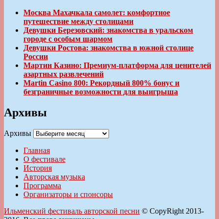
Москва Махачкала самолет: комфортное
путешествие между столицами
Девушки Березовский: знакомства в уральском
городе с особым шармом
Девушки Ростова: знакомства в южной столице
России
Мартин Казино: Премиум-платформа для ценителей
азартных развлечений
Martin Casino 800: Рекордный 800% бонус и
безграничные возможности для выигрыша
Архивы
Архивы
Главная
О фестивале
История
Авторская музыка
Программа
Организаторы и спонсоры
Ильменский фестиваль авторской песни
© CopyRight 2013-