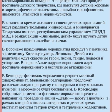
костюмированных номеров. А в центре Улан-Удэ пройдет
фестиваль детского творчества, где выступят детские хоровые
и хореографические коллективы, ансамбли саксофонистов,
лимбистов, ятагистов и морин-хуристов.
В казанском кремле активисты совета детских организаций
будут раздавать тюльпаны Универсиады, а минобрнауки
Татарстана вместе с республиканским управлением ГИБДД
МВД в рамках акции «Внимание, дети!» будут вручать детям
светоотражающие наклейки и значки.
В Воронеже праздничные мероприятия пройдут у памятника
знаменитому Котенку с улицы Лизюкова. Детей и их
родителей ждут сказочные герои, песни, танцы, подарки и
угощение. В парке «Алые паруса» воронежцев ждет
фестиваль мороженного и бесплатные аттракционы.
В Белгороде фестиваль мороженого устроит местный
хладокомбинат. Маленьким белгородцам предложат
развлекательную программу с конкурсами и шоу мыльных
пузырей, а мороженое будет бесплатным. В Краснодаре
собранные на местном фестивале мороженого средства
направят на проведение акции «Детям — заботу взрослых», в
рамках которой в школах-интернатах и детских домах
выступят артисты театров кукол и театральных коллективов.