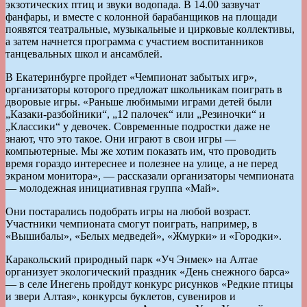
экзотических птиц и звуки водопада. В 14.00 зазвучат
фанфары, и вместе с колонной барабанщиков на площади
появятся театральные, музыкальные и цирковые коллективы,
а затем начнется программа с участием воспитанников
танцевальных школ и ансамблей.
В Екатеринбурге пройдет «Чемпионат забытых игр»,
организаторы которого предложат школьникам поиграть в
дворовые игры. «Раньше любимыми играми детей были
„Казаки-разбойники“, „12 палочек“ или „Резиночки“ и
„Классики“ у девочек. Современные подростки даже не
знают, что это такое. Они играют в свои игры —
компьютерные. Мы же хотим показать им, что проводить
время гораздо интереснее и полезнее на улице, а не перед
экраном монитора», — рассказали организаторы чемпионата
— молодежная инициативная группа «Май».
Они постарались подобрать игры на любой возраст.
Участники чемпионата смогут поиграть, например, в
«Вышибалы», «Белых медведей», «Жмурки» и «Городки».
Каракольский природный парк «Уч Энмек» на Алтае
организует экологический праздник «День снежного барса»
— в селе Инегень пройдут конкурс рисунков «Редкие птицы
и звери Алтая», конкурсы буклетов, сувениров и