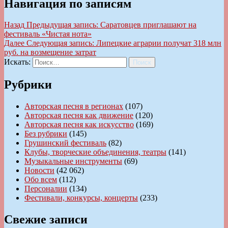
Навигация по записям
Назад
Предыдущая запись:
Саратовцев приглашают на
фестиваль «Чистая нота»
Далее
Следующая запись:
Липецкие аграрии получат 318 млн
руб. на возмещение затрат
Искать:
Поиск
Рубрики
Авторская песня в регионах
(107)
Авторская песня как движение
(120)
Авторская песня как искусство
(169)
Без рубрики
(145)
Грушинский фестиваль
(82)
Клубы, творческие объединения, театры
(141)
Музыкальные инструменты
(69)
Новости
(42 062)
Обо всем
(112)
Персоналии
(134)
Фестивали, конкурсы, концерты
(233)
Свежие записи