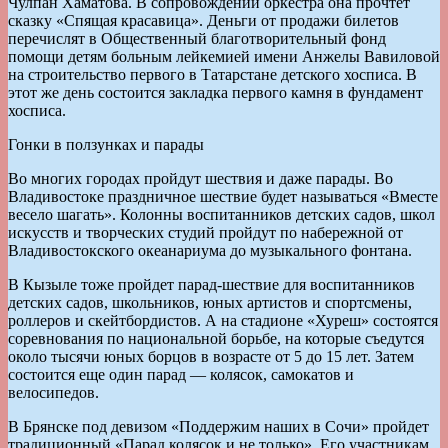
Чулпан Хаматова. В сопровождении оркестра она прочтет
сказку «Спящая красавица». Деньги от продажи билетов
перечислят в Общественный благотворительный фонд
помощи детям больным лейкемией имени Анжелы Вавиловой
на строительство первого в Татарстане детского хосписа. В
этот же день состоится закладка первого камня в фундамент
хосписа.
Гонки в ползунках и парады
Во многих городах пройдут шествия и даже парады. Во
Владивостоке праздничное шествие будет называться «Вместе
весело шагать». Колонны воспитанников детских садов, школ
искусств и творческих студий пройдут по набережной от
Владивостокского океанариума до музыкального фонтана.
В Кызыле тоже пройдет парад-шествие для воспитанников
детских садов, школьников, юных артистов и спортсмены,
роллеров и скейтбордистов. А на стадионе «Хуреш» состоятся
соревнования по национальной борьбе, на которые съедутся
около тысячи юных борцов в возрасте от 5 до 15 лет. Затем
состоится еще один парад — колясок, самокатов и
велосипедов.
В Брянске под девизом «Поддержим наших в Сочи» пройдет
традиционный «Парад колясок и не только». Его участникам