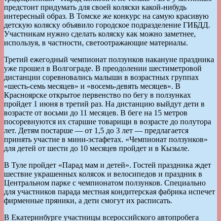
предстоит придумать для своей коляски какой-нибудь
интересный образ. В Томске же конкурс на самую красивую
детскую коляску объявило городское подразделение ГИБДД.
Участникам нужно сделать коляску как можно заметнее,
используя, в частности, светоотражающие материалы.
Третий ежегодный чемпионат ползунков накануне праздника
уже прошел в Волгограде. В преодолении шестиметровой
дистанции соревновались малыши в возрастных группах
«шесть-семь месяцев» и «восемь-девять месяцев». В
Красноярске открытое первенство по бегу в ползунках
пройдет 1 июня в третий раз. На дистанцию выйдут дети в
возрасте от восьми до 11 месяцев. В беге на 15 метров
посоревнуются их старшие товарищи в возрасте до полутора
лет. Детям постарше — от 1,5 до 3 лет — предлагается
принять участие в мини-эстафетах. «Чемпионат ползунков»
для детей от шести до 10 месяцев пройдет и в Кызыле.
В Туле пройдет «Парад мам и детей». Гостей праздника ждет
шествие украшенных колясок и велосипедов и праздник в
Центральном парке с чемпионатом ползунков. Специально
для участников парада местная кондитерская фабрика испечет
фирменные пряники, а дети смогут их расписать.
В Екатеринбурге участницы всероссийского автопробега