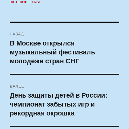
авторизоваться
.
Навигация
НАЗАД
по
В Москве открылся
Предыдущая
музыкальный фестиваль
запись:
записям
молодежи стран СНГ
ДАЛЕЕ
День защиты детей в России:
Следующая
чемпионат забытых игр и
запись:
рекордная окрошка