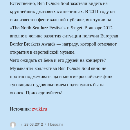
Естественно, Ben l’Oncle Soul захотели видеть на
крупнейших джазовых хэппенингах. В 2011 году он
стал известен фестивальной публике, выступив на
«The North Sea Jazz Festival» и Sziget. В январе 2012
вполне в логике развития ситуации получил European
Border Breakers Awards — награду, которой отмечают
открытия в европейской музыке.
Чего ожидать от Бена и его друзей на концерте?
Музыканты коллектива Ben l’Oncle Soul явно не
против поджемовать, да и многие российские фанк-
тусовщики с удовольствием подтянулись бы на
огонек. Присоединяйтесь!
Источник:
zvuki.ru
Автор
Опубликовано
Рубрики
28.03.2012
Новости