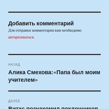
Добавить комментарий
Для отправки комментария вам необходимо
авторизоваться
.
Навигация
НАЗАД
по
Алика Смехова:«Папа был моим
Предыдущая
учителем»
запись:
записям
ДАЛЕЕ
Витас познакомил поклонников
Следующая