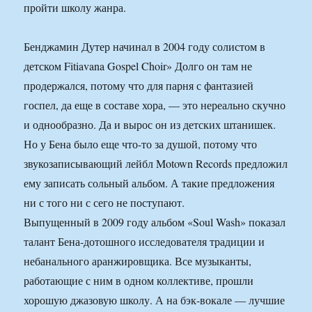
пройти школу жанра.
Бенджамин Дутер начинал в 2004 году солистом в
детском Fitiavana Gospel Choir» Долго он там не
продержался, потому что для парня с фантазией
госпел, да еще в составе хора, — это нереально скучно
и однообразно. Да и вырос он из детских штанишек.
Но у Бена было еще что-то за душой, потому что
звукозаписывающий лейбл Motown Records предложил
ему записать сольный альбом. А такие предложения
ни с того ни с сего не поступают.
Выпущенный в 2009 году альбом «Soul Wash» показал
талант Бена-дотошного исследователя традиции и
небанального аранжировщика. Все музыканты,
работающие с ним в одном коллективе, прошли
хорошую джазовую школу. А на бэк-вокале — лучшие