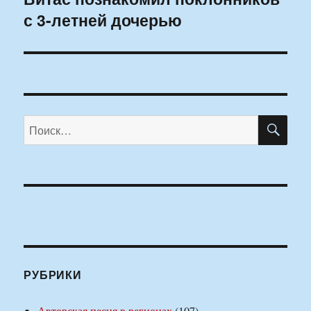
с 3-летней дочерью
запись:
ПО
Искать:
РУБРИКИ
Авторская песня в регионах
(107)