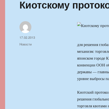
Киотскому протоко
Автор
Опубликовано
17.02.2013
Рубрики
Новости
для решения глоб
механизм: торговл
японском городе К
конвенции ООН об
державы — главных
уровне выбросы па
Киотский протоко
решения глобальн
торговля квотами 