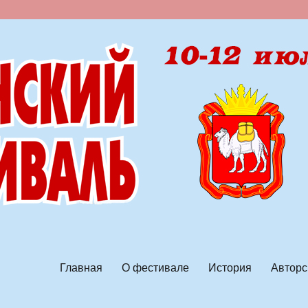
ской песни
Главная
О фестивале
История
Авторс