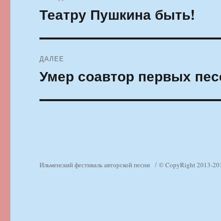
по
Театру Пушкина быть!
Предыдущая
запись:
записям
ДАЛЕЕ
Умер соавтор первых пес
Следующая
запись:
Ильменский фестиваль авторской песни
© CopyRight 2013-20