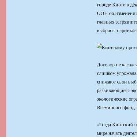
городе Киото в де
ООН об изменении
главных загрязнит
выбросы парников
Договор не касалс
слишком угрожала 
снижают свои выбр
развивающиеся эк
экологические огр
Всемирного фонда
«Тогда Киотский п
мире начать деятел