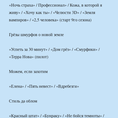
«Ночь страха» / Профессионал» / Кожа, в которой я
живу» / «Хочу как ты» / «Челюсти 3D» / «Земля
вампиров» / «2,5 человека» (старт 9го сезона)
Грёзы шмурфов о новой земле
«Успеть за 30 минут» / «Дом грёз» / «Смурфики» /
«Терра Нова» (пилот)
Можем, если захотим
«Елена» / «Пять невест» / «Вдребезги»
Стиль да облом
«Красный штат» / «Бунраку» / «Не бойся темноты» /