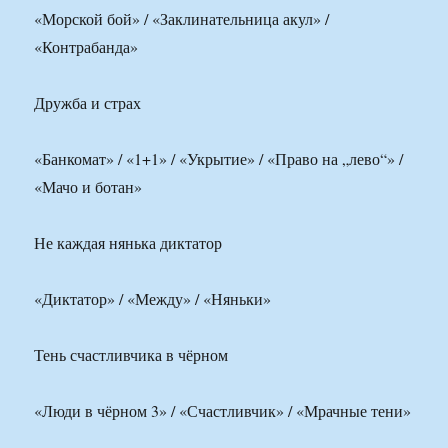
«Морской бой» / «Заклинательница акул» /
«Контрабанда»
Дружба и страх
«Банкомат» / «1+1» / «Укрытие» / «Право на „лево“» /
«Мачо и ботан»
Не каждая нянька диктатор
«Диктатор» / «Между» / «Няньки»
Тень счастливчика в чёрном
«Люди в чёрном 3» / «Счастливчик» / «Мрачные тени»