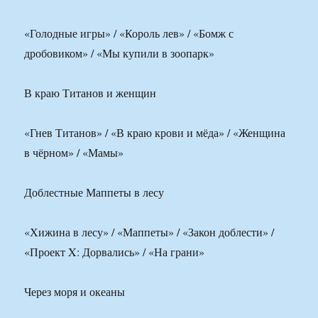
«Голодные игры» / «Король лев» / «Бомж с
дробовиком» / «Мы купили в зоопарк»
В краю Титанов и женщин
«Гнев Титанов» / «В краю крови и мёда» / «Женщина
в чёрном» / «Мамы»
Доблестные Маппеты в лесу
«Хижина в лесу» / «Маппеты» / «Закон доблести» /
«Проект X: Дорвались» / «На грани»
Через моря и океаны