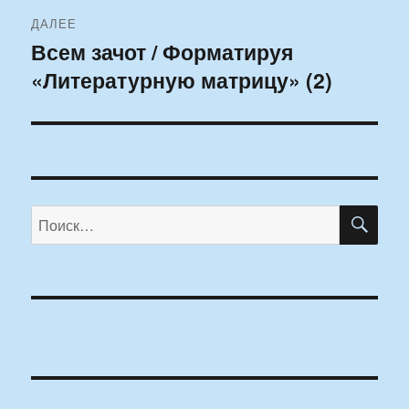
ДАЛЕЕ
Всем зачот / Форматируя
Следующая
«Литературную матрицу» (2)
запись:
ПО
Искать: