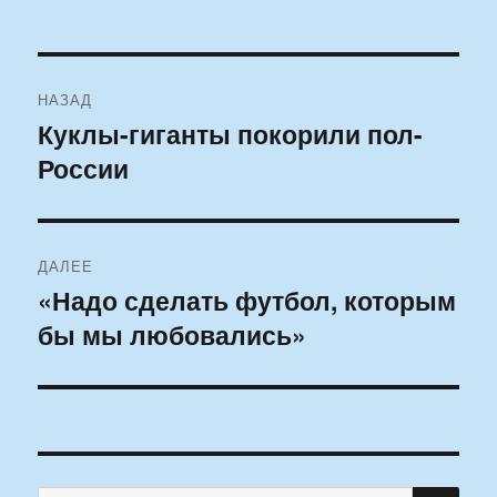
Навигация
НАЗАД
по
Куклы-гиганты покорили пол-
Предыдущая
России
запись:
записям
ДАЛЕЕ
«Надо сделать футбол, которым
Следующая
бы мы любовались»
запись:
ПО