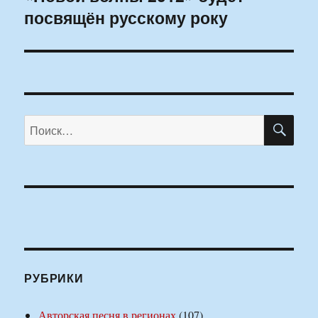
посвящён русскому року
ПО
Искать:
РУБРИКИ
Авторская песня в регионах
(107)