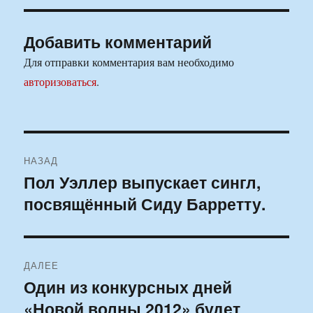
Добавить комментарий
Для отправки комментария вам необходимо
авторизоваться
.
Навигация
НАЗАД
по
Пол Уэллер выпускает сингл,
Предыдущая
посвящённый Сиду Барретту.
запись:
записям
ДАЛЕЕ
Один из конкурсных дней
Следующая
«Новой волны 2012» будет
запись: