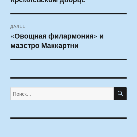
ДАЛЕЕ
«Овощная филармония» и
Следующая
маэстро Маккартни
запись:
ПО
Искать: