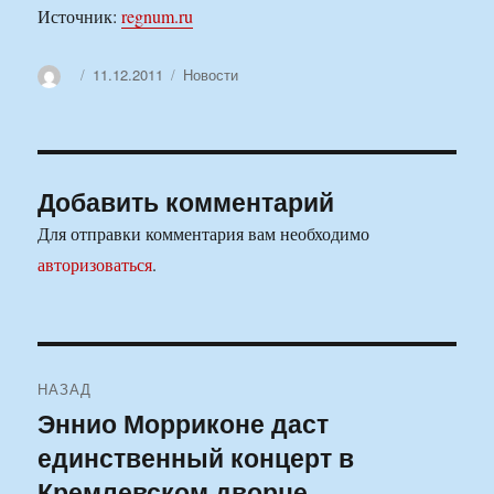
Источник:
regnum.ru
Автор
Опубликовано
Рубрики
11.12.2011
Новости
Добавить комментарий
Для отправки комментария вам необходимо
авторизоваться
.
Навигация
НАЗАД
по
Эннио Морриконе даст
Предыдущая
единственный концерт в
запись:
записям
Кремлевском дворце