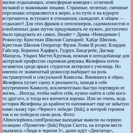
жизни отдыхающих, атмосферная комедия с отличной
музыкой и знакомыми лицами. Странные, нелепые, смешные
персонажи отправляются к морю, а по пути и на курорте
встречаются, вступают в отношения, скандалят, в общем —
отдыхают! Для этих фриков и пенсионеров, садомазохистов и
влюбленных даже шуток придумывать не нужно, достаточно
было придумать их самих. [header = Драма «Невидимая»]
Режиссер: Кристиан Швохов Сценарий: Хайде Швохов,
Кристиан Швохов Оператор: Фрэнк Ломм В ролях: Клаудия
Гайслер, Коринна Харфаух, Гудрун Ландгребе, Дагмар
Манцель, Ульрих МаттесХрупкая, нежная и неподобающе для
актерской профессии скромная девушка Жозефина почти
незаметна среди ярких студентов актерского училища. Но
именно ее знаменитый режиссер выбирает на роль
экстравертной и сексуальной Камиллы. Вжившись в образ,
Жозефина путает сцену и реальность, находя в себе
внутреннюю Камиллу, исключительно быстро портящую ее
жизнь…Иногда, чтобы найти себя, нужно найти в себе кого-
то другого, и тогда все кончится хорошо. Или не очень, ведь
история Жозефины до крайности напоминает еще не забытую
нами сказку про «Черного лебедя» [link], в которой героиня
так и не победила свою роль. Фото:
Allmoviephotos.com
Прошлые выходные вывели на первую
позицию «Прометея» [link] Ридли Скотта, на втором месте
оказались «Люди в черном 3», далее идут «Диктатор»,