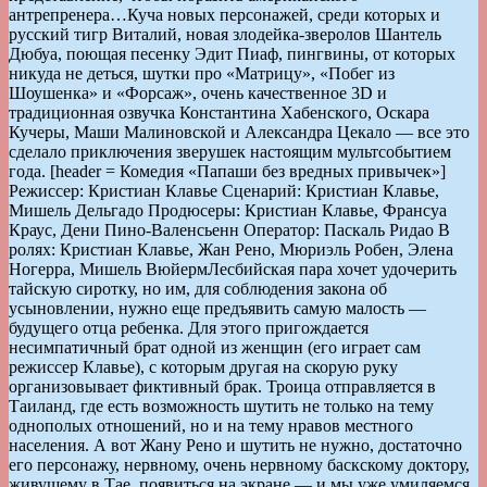
антрепренера…Куча новых персонажей, среди которых и
русский тигр Виталий, новая злодейка-зверолов Шантель
Дюбуа, поющая песенку Эдит Пиаф, пингвины, от которых
никуда не деться, шутки про «Матрицу», «Побег из
Шоушенка» и «Форсаж», очень качественное 3D и
традиционная озвучка Константина Хабенского, Оскара
Кучеры, Маши Малиновской и Александра Цекало — все это
сделало приключения зверушек настоящим мультсобытием
года. [header = Комедия «Папаши без вредных привычек»]
Режиссер: Кристиан Клавье Сценарий: Кристиан Клавье,
Мишель Дельгадо Продюсеры: Кристиан Клавье, Франсуа
Краус, Дени Пино-Валенсьенн Оператор: Паскаль Ридао В
ролях: Кристиан Клавье, Жан Рено, Мюриэль Робен, Элена
Ногерра, Мишель ВюйермЛесбийская пара хочет удочерить
тайскую сиротку, но им, для соблюдения закона об
усыновлении, нужно еще предъявить самую малость —
будущего отца ребенка. Для этого пригождается
несимпатичный брат одной из женщин (его играет сам
режиссер Клавье), с которым другая на скорую руку
организовывает фиктивный брак. Троица отправляется в
Таиланд, где есть возможность шутить не только на тему
однополых отношений, но и на тему нравов местного
населения. А вот Жану Рено и шутить не нужно, достаточно
его персонажу, нервному, очень нервному баскскому доктору,
живущему в Тае, появиться на экране — и мы уже умиляемся