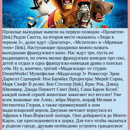
Прошлые выходные вывели на первую позицию «Прометея»
[link] Ридли Скотта, на втором месте оказались «Люди в
черном 3», далее идут «Диктатор», «Мстители» и «Мрачные
тени» [link]. Наступающие праздники можно назвать
выходными французского кино. Нас ждут три, пусть не
выдающиеся, но очень милые французские комедии про секс,
детей и отдых и одна французско-немецкая драма о поисках
себя. Ну и, конечно, третий «Мадагаскар» от студии
DreamWorks! Мультфильм «Мадагаскар 3» Режиссер: Эрик
Дарнелл Сценарий: Ноа Баумбах Продюсеры: Мирей Сориа,
Марк Свифт В ролях: Бен Стиллер [link], Крис Рок, Дэвид
Швиммер, Джада Пинкетт Смит [link], Саша Барон КоэнС
каждой новой серией животные зажигают все веселее! Уже
всем знакомые лев Алекс, зебра Марти, жираф Мелман и
бегемотиха Глория, а также примкнувший к ним
мадагаскарский король Джулиан мечтают вернуться из
Африки в Нью-Йоркский зоопарк. Они добираются до Монте-
Карло, где присоединяются к цирку. Для того чтобы оказаться
в родном городе, друзьям необходимо устроить грандиозное