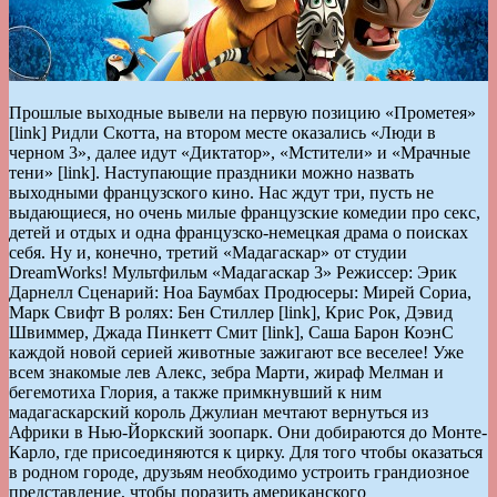
Прошлые выходные вывели на первую позицию «Прометея»
[link] Ридли Скотта, на втором месте оказались «Люди в
черном 3», далее идут «Диктатор», «Мстители» и «Мрачные
тени» [link]. Наступающие праздники можно назвать
выходными французского кино. Нас ждут три, пусть не
выдающиеся, но очень милые французские комедии про секс,
детей и отдых и одна французско-немецкая драма о поисках
себя. Ну и, конечно, третий «Мадагаскар» от студии
DreamWorks! Мультфильм «Мадагаскар 3» Режиссер: Эрик
Дарнелл Сценарий: Ноа Баумбах Продюсеры: Мирей Сориа,
Марк Свифт В ролях: Бен Стиллер [link], Крис Рок, Дэвид
Швиммер, Джада Пинкетт Смит [link], Саша Барон КоэнС
каждой новой серией животные зажигают все веселее! Уже
всем знакомые лев Алекс, зебра Марти, жираф Мелман и
бегемотиха Глория, а также примкнувший к ним
мадагаскарский король Джулиан мечтают вернуться из
Африки в Нью-Йоркский зоопарк. Они добираются до Монте-
Карло, где присоединяются к цирку. Для того чтобы оказаться
в родном городе, друзьям необходимо устроить грандиозное
представление, чтобы поразить американского