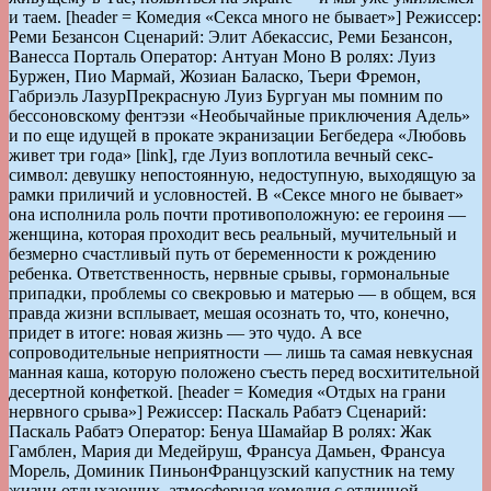
и таем. [header = Комедия «Секса много не бывает»] Режиссер:
Реми Безансон Сценарий: Элит Абекассис, Реми Безансон,
Ванесса Порталь Оператор: Антуан Моно В ролях: Луиз
Буржен, Пио Мармай, Жозиан Баласко, Тьери Фремон,
Габриэль ЛазурПрекрасную Луиз Бургуан мы помним по
бессоновскому фентэзи «Необычайные приключения Адель»
и по еще идущей в прокате экранизации Бегбедера «Любовь
живет три года» [link], где Луиз воплотила вечный секс-
символ: девушку непостоянную, недоступную, выходящую за
рамки приличий и условностей. В «Сексе много не бывает»
она исполнила роль почти противоположную: ее героиня —
женщина, которая проходит весь реальный, мучительный и
безмерно счастливый путь от беременности к рождению
ребенка. Ответственность, нервные срывы, гормональные
припадки, проблемы со свекровью и матерью — в общем, вся
правда жизни всплывает, мешая осознать то, что, конечно,
придет в итоге: новая жизнь — это чудо. А все
сопроводительные неприятности — лишь та самая невкусная
манная каша, которую положено съесть перед восхитительной
десертной конфеткой. [header = Комедия «Отдых на грани
нервного срыва»] Режиссер: Паскаль Рабатэ Сценарий:
Паскаль Рабатэ Оператор: Бенуа Шамайар В ролях: Жак
Гамблен, Мария ди Медейруш, Франсуа Дамьен, Франсуа
Морель, Доминик ПиньонФранцузский капустник на тему
жизни отдыхающих, атмосферная комедия с отличной