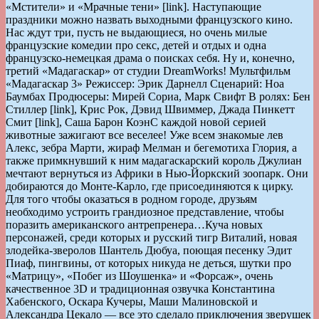
«Мстители» и «Мрачные тени» [link]. Наступающие
праздники можно назвать выходными французского кино.
Нас ждут три, пусть не выдающиеся, но очень милые
французские комедии про секс, детей и отдых и одна
французско-немецкая драма о поисках себя. Ну и, конечно,
третий «Мадагаскар» от студии DreamWorks! Мультфильм
«Мадагаскар 3» Режиссер: Эрик Дарнелл Сценарий: Ноа
Баумбах Продюсеры: Мирей Сориа, Марк Свифт В ролях: Бен
Стиллер [link], Крис Рок, Дэвид Швиммер, Джада Пинкетт
Смит [link], Саша Барон КоэнС каждой новой серией
животные зажигают все веселее! Уже всем знакомые лев
Алекс, зебра Марти, жираф Мелман и бегемотиха Глория, а
также примкнувший к ним мадагаскарский король Джулиан
мечтают вернуться из Африки в Нью-Йоркский зоопарк. Они
добираются до Монте-Карло, где присоединяются к цирку.
Для того чтобы оказаться в родном городе, друзьям
необходимо устроить грандиозное представление, чтобы
поразить американского антрепренера…Куча новых
персонажей, среди которых и русский тигр Виталий, новая
злодейка-зверолов Шантель Дюбуа, поющая песенку Эдит
Пиаф, пингвины, от которых никуда не деться, шутки про
«Матрицу», «Побег из Шоушенка» и «Форсаж», очень
качественное 3D и традиционная озвучка Константина
Хабенского, Оскара Кучеры, Маши Малиновской и
Александра Цекало — все это сделало приключения зверушек