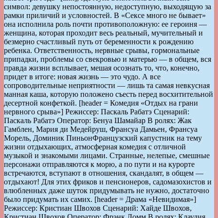
символ: девушку непостоянную, недоступную, выходящую за
рамки приличий и условностей. В «Сексе много не бывает»
она исполнила роль почти противоположную: ее героиня —
женщина, которая проходит весь реальный, мучительный и
безмерно счастливый путь от беременности к рождению
ребенка. Ответственность, нервные срывы, гормональные
припадки, проблемы со свекровью и матерью — в общем, вся
правда жизни всплывает, мешая осознать то, что, конечно,
придет в итоге: новая жизнь — это чудо. А все
сопроводительные неприятности — лишь та самая невкусная
манная каша, которую положено съесть перед восхитительной
десертной конфеткой. [header = Комедия «Отдых на грани
нервного срыва»] Режиссер: Паскаль Рабатэ Сценарий:
Паскаль Рабатэ Оператор: Бенуа Шамайар В ролях: Жак
Гамблен, Мария ди Медейруш, Франсуа Дамьен, Франсуа
Морель, Доминик ПиньонФранцузский капустник на тему
жизни отдыхающих, атмосферная комедия с отличной
музыкой и знакомыми лицами. Странные, нелепые, смешные
персонажи отправляются к морю, а по пути и на курорте
встречаются, вступают в отношения, скандалят, в общем —
отдыхают! Для этих фриков и пенсионеров, садомазохистов и
влюбленных даже шуток придумывать не нужно, достаточно
было придумать их самих. [header = Драма «Невидимая»]
Режиссер: Кристиан Швохов Сценарий: Хайде Швохов,
Кристиан Швохов Оператор: Фрэнк Ломм В ролях: Клаудия