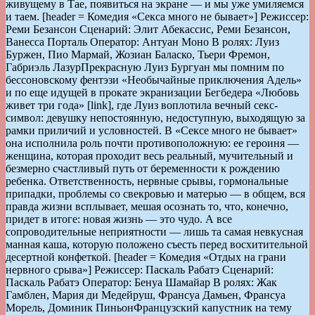
живущему в Тае, появиться на экране — и мы уже умиляемся
и таем. [header = Комедия «Секса много не бывает»] Режиссер:
Реми Безансон Сценарий: Элит Абекассис, Реми Безансон,
Ванесса Порталь Оператор: Антуан Моно В ролях: Луиз
Буржен, Пио Мармай, Жозиан Баласко, Тьери Фремон,
Габриэль ЛазурПрекрасную Луиз Бургуан мы помним по
бессоновскому фентэзи «Необычайные приключения Адель»
и по еще идущей в прокате экранизации Бегбедера «Любовь
живет три года» [link], где Луиз воплотила вечный секс-
символ: девушку непостоянную, недоступную, выходящую за
рамки приличий и условностей. В «Сексе много не бывает»
она исполнила роль почти противоположную: ее героиня —
женщина, которая проходит весь реальный, мучительный и
безмерно счастливый путь от беременности к рождению
ребенка. Ответственность, нервные срывы, гормональные
припадки, проблемы со свекровью и матерью — в общем, вся
правда жизни всплывает, мешая осознать то, что, конечно,
придет в итоге: новая жизнь — это чудо. А все
сопроводительные неприятности — лишь та самая невкусная
манная каша, которую положено съесть перед восхитительной
десертной конфеткой. [header = Комедия «Отдых на грани
нервного срыва»] Режиссер: Паскаль Рабатэ Сценарий:
Паскаль Рабатэ Оператор: Бенуа Шамайар В ролях: Жак
Гамблен, Мария ди Медейруш, Франсуа Дамьен, Франсуа
Морель, Доминик ПиньонФранцузский капустник на тему