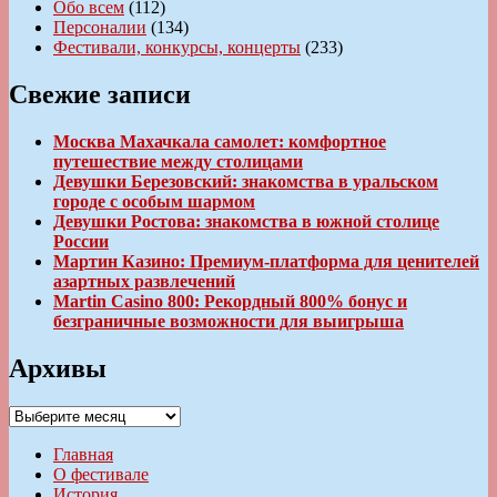
Обо всем
(112)
Персоналии
(134)
Фестивали, конкурсы, концерты
(233)
Свежие записи
Москва Махачкала самолет: комфортное
путешествие между столицами
Девушки Березовский: знакомства в уральском
городе с особым шармом
Девушки Ростова: знакомства в южной столице
России
Мартин Казино: Премиум-платформа для ценителей
азартных развлечений
Martin Casino 800: Рекордный 800% бонус и
безграничные возможности для выигрыша
Архивы
Архивы
Главная
О фестивале
История