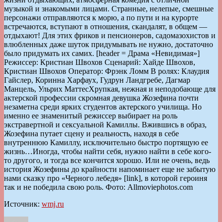
музыкой и знакомыми лицами. Странные, нелепые, смешные
персонажи отправляются к морю, а по пути и на курорте
встречаются, вступают в отношения, скандалят, в общем —
отдыхают! Для этих фриков и пенсионеров, садомазохистов и
влюбленных даже шуток придумывать не нужно, достаточно
было придумать их самих. [header = Драма «Невидимая»]
Режиссер: Кристиан Швохов Сценарий: Хайде Швохов,
Кристиан Швохов Оператор: Фрэнк Ломм В ролях: Клаудия
Гайслер, Коринна Харфаух, Гудрун Ландгребе, Дагмар
Манцель, Ульрих МаттесХрупкая, нежная и неподобающе для
актерской профессии скромная девушка Жозефина почти
незаметна среди ярких студентов актерского училища. Но
именно ее знаменитый режиссер выбирает на роль
экстравертной и сексуальной Камиллы. Вжившись в образ,
Жозефина путает сцену и реальность, находя в себе
внутреннюю Камиллу, исключительно быстро портящую ее
жизнь…Иногда, чтобы найти себя, нужно найти в себе кого-
то другого, и тогда все кончится хорошо. Или не очень, ведь
история Жозефины до крайности напоминает еще не забытую
нами сказку про «Черного лебедя» [link], в которой героиня
так и не победила свою роль. Фото: Allmoviephotos.com
Источник:
wmj.ru
Автор
Опубликовано
Рубрики