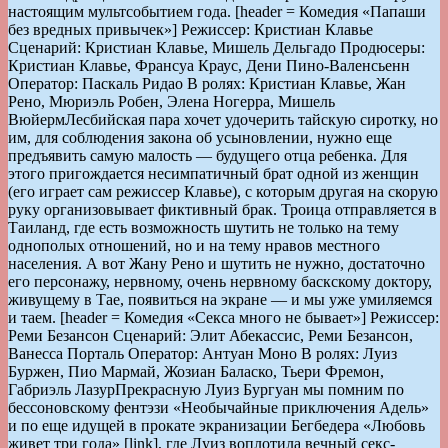
настоящим мультсобытием года. [header = Комедия «Папаши
без вредных привычек»] Режиссер: Кристиан Клавье
Сценарий: Кристиан Клавье, Мишель Дельгадо Продюсеры:
Кристиан Клавье, Франсуа Краус, Дени Пино-Валенсьенн
Оператор: Паскаль Ридао В ролях: Кристиан Клавье, Жан
Рено, Мюриэль Робен, Элена Ногерра, Мишель
ВюйермЛесбийская пара хочет удочерить тайскую сиротку, но
им, для соблюдения закона об усыновлении, нужно еще
предъявить самую малость — будущего отца ребенка. Для
этого пригождается несимпатичный брат одной из женщин
(его играет сам режиссер Клавье), с которым другая на скорую
руку организовывает фиктивный брак. Троица отправляется в
Таиланд, где есть возможность шутить не только на тему
однополых отношений, но и на тему нравов местного
населения. А вот Жану Рено и шутить не нужно, достаточно
его персонажу, нервному, очень нервному баскскому доктору,
живущему в Тае, появиться на экране — и мы уже умиляемся
и таем. [header = Комедия «Секса много не бывает»] Режиссер:
Реми Безансон Сценарий: Элит Абекассис, Реми Безансон,
Ванесса Порталь Оператор: Антуан Моно В ролях: Луиз
Буржен, Пио Мармай, Жозиан Баласко, Тьери Фремон,
Габриэль ЛазурПрекрасную Луиз Бургуан мы помним по
бессоновскому фентэзи «Необычайные приключения Адель»
и по еще идущей в прокате экранизации Бегбедера «Любовь
живет три года» [link], где Луиз воплотила вечный секс-