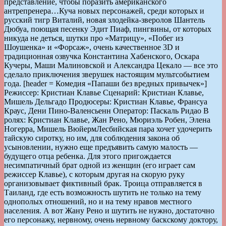
представление, чтобы поразить американского
антрепренера…Куча новых персонажей, среди которых и
русский тигр Виталий, новая злодейка-зверолов Шантель
Дюбуа, поющая песенку Эдит Пиаф, пингвины, от которых
никуда не деться, шутки про «Матрицу», «Побег из
Шоушенка» и «Форсаж», очень качественное 3D и
традиционная озвучка Константина Хабенского, Оскара
Кучеры, Маши Малиновской и Александра Цекало — все это
сделало приключения зверушек настоящим мультсобытием
года. [header = Комедия «Папаши без вредных привычек»]
Режиссер: Кристиан Клавье Сценарий: Кристиан Клавье,
Мишель Дельгадо Продюсеры: Кристиан Клавье, Франсуа
Краус, Дени Пино-Валенсьенн Оператор: Паскаль Ридао В
ролях: Кристиан Клавье, Жан Рено, Мюриэль Робен, Элена
Ногерра, Мишель ВюйермЛесбийская пара хочет удочерить
тайскую сиротку, но им, для соблюдения закона об
усыновлении, нужно еще предъявить самую малость —
будущего отца ребенка. Для этого пригождается
несимпатичный брат одной из женщин (его играет сам
режиссер Клавье), с которым другая на скорую руку
организовывает фиктивный брак. Троица отправляется в
Таиланд, где есть возможность шутить не только на тему
однополых отношений, но и на тему нравов местного
населения. А вот Жану Рено и шутить не нужно, достаточно
его персонажу, нервному, очень нервному баскскому доктору,