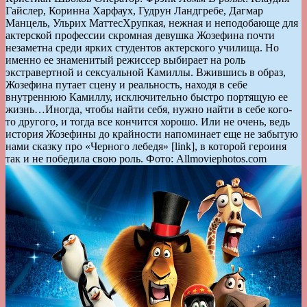
Гайслер, Коринна Харфаух, Гудрун Ландгребе, Дагмар
Манцель, Ульрих МаттесХрупкая, нежная и неподобающе для
актерской профессии скромная девушка Жозефина почти
незаметна среди ярких студентов актерского училища. Но
именно ее знаменитый режиссер выбирает на роль
экстравертной и сексуальной Камиллы. Вжившись в образ,
Жозефина путает сцену и реальность, находя в себе
внутреннюю Камиллу, исключительно быстро портящую ее
жизнь…Иногда, чтобы найти себя, нужно найти в себе кого-
то другого, и тогда все кончится хорошо. Или не очень, ведь
история Жозефины до крайности напоминает еще не забытую
нами сказку про «Черного лебедя» [link], в которой героиня
так и не победила свою роль. Фото: Allmoviephotos.com