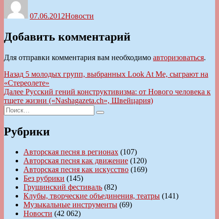
07.06.2012
Новости
Добавить комментарий
Для отправки комментария вам необходимо
авторизоваться
.
Навигация
Предыдущая
Назад
5 молодых групп, выбранных Look At Me, сыграют на
запись:
«Стереолете»
по
Следующая
Далее
Русский гений конструктивизма: от Нового человека к
записям
запись:
тщете жизни («Nashagazeta.ch», Швейцария)
Искать:
Поиск
Рубрики
Авторская песня в регионах
(107)
Авторская песня как движение
(120)
Авторская песня как искусство
(169)
Без рубрики
(145)
Грушинский фестиваль
(82)
Клубы, творческие объединения, театры
(141)
Музыкальные инструменты
(69)
Новости
(42 062)