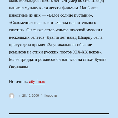
было восемьдесят шесть лет. Он умер во сне. Шварц
написал музыку к ста десяти фильмам. Наиболее
известные из них — «Белое солнце пустыни»,
«Соломенная шляпка» и «Звезда пленительного
счастья». Он также автор -симфонической музыки и
нескольких балетов. Девять лет назад Шварцу была
присуждена премия «За уникальное собрание
романсов на стихи русских поэтов XIX-XX веков».
Более тридцати романсов он написал на стихи Булата
Окуджавы.
Источник:
city-fm.ru
Автор
Опубликовано
Рубрики
28.12.2009
Новости