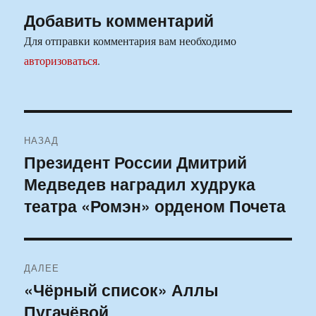
Добавить комментарий
Для отправки комментария вам необходимо
авторизоваться
.
Навигация
НАЗАД
по
Президент России Дмитрий
Предыдущая
Медведев наградил худрука
запись:
записям
театра «Ромэн» орденом Почета
ДАЛЕЕ
«Чёрный список» Аллы
Следующая
Пугачёвой
запись: