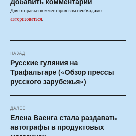
Добавить комментарий
Для отправки комментария вам необходимо
авторизоваться
.
Навигация
НАЗАД
по
Русские гуляния на
Предыдущая
Трафальгаре («Обзор прессы
запись:
записям
русского зарубежья»)
ДАЛЕЕ
Елена Ваенга стала раздавать
Следующая
автографы в продуктовых
запись: