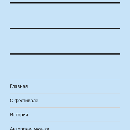
Главная
О фестивале
История
Авторская музыка