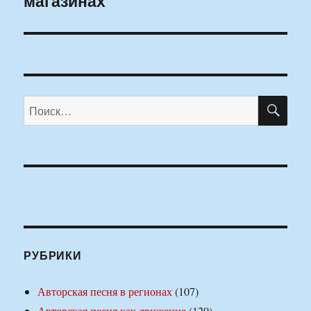
магазинах
ПО
Искать:
РУБРИКИ
Авторская песня в регионах
(107)
Авторская песня как движение
(120)